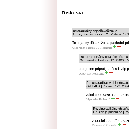
Diskusia:
ultraradikálny objasňovačizmus
Od: syntaxterrorXXX, . Y | Pridané: 12.
To je jasný dôkaz, že sa páchateľ pr
Odpovedať
Známka: 3.3
Hodnotiť:
Re: ultraradikálny objasňovačizmu
Od: awwda | Pridané: 12.3.2024 15
toto je ten prípad, keď sa ti vtip p
Odpovedať
Hodnotiť:
Re: ultraradikálny objasňovač
Od: hAHA | Pridané: 12.3.2024
velmi zriedkave ale dnes tr
Odpovedať
Hodnotiť:
Re: ultraradikálny objas
Od: kde je priebazne | Pr
zabudol dodat "priekaz
Odpovedať
Hodnotiť: