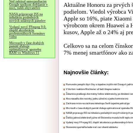
Súd zakázal samojazdiacim
Aktuálne Honoru za prvých š
Google taxíkom dobíjanie v
noci, rušili obyvateľov
podielom. Viedol výrobca Vi
NASA pripravuje ISS na
Apple so 16%, piate Xiaomi
inštaláciu posledných
nových solárnych panelov
výrobcom okrem Huawei a H
Vydaný nový FFmpeg 9.0,
zlepšil akceleráciu
kusov, Apple až o 24% aj pre
profesionálnych formátov
videa
Microsoft v čase drahých
Celkovo sa na celom čínskom
pamätí sľubuje
optimalizovať spotrebu
7% menej smartfónov ako za
RAM vo Windows 11
Najnovšie články:
Rumunsko potopilo štyri člny a úspešne zvýšilo tok Dunaja k jadrov
V štvrtom reaktore Mochoviec už beží štiepna reakcia
Železnice predávajú dve tretiny lístkov elektronicky, po donútení ce
Alza nasadila dve novinky, jednu užitočnú a jednu kontroverznú
Záchrana misie na záchranu teleskopu Swift úspešne pokračuje
Microsoft v čase drahých pamätí sľubuje optimalizovať spotrebu
NASA pripravuje ISS na inštaláciu posledných nových solárnych p
Ďalšia jadrová elektráreň južne od Slovenska musela kvôli teplu zn
Vydaný nový FFmpeg 9.0, zlepšil akceleráciu profesionálnych form
Slovenská sporiteľňa bude mať cez víkend odstávku