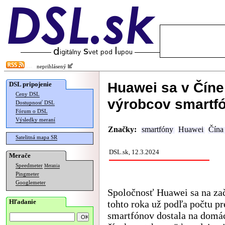
neprihlásený
Huawei sa v Číne 
DSL pripojenie
Ceny DSL
výrobcov smartf
Dostupnosť DSL
Fórum o DSL
Výsledky meraní
Značky:
smartfóny
Huawei
Čína
Satelitná mapa SR
DSL.sk, 12.3.2024
Merače
Speedmeter
Merania
Pingmeter
Googlemeter
Spoločnosť Huawei sa na za
Hľadanie
tohto roka už podľa počtu p
smartfónov dostala na dom