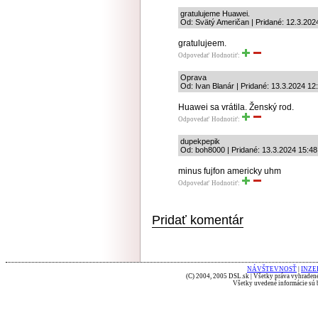
gratulujeme Huawei.
Od: Svätý Američan | Pridané: 12.3.202
gratulujeem.
Odpovedať
Hodnotiť:
Oprava
Od: Ivan Blanár | Pridané: 13.3.2024 12
Huawei sa vrátila. Ženský rod.
Odpovedať
Hodnotiť:
dupekpepik
Od: boh8000 | Pridané: 13.3.2024 15:48
minus fujfon americky uhm
Odpovedať
Hodnotiť:
Pridať komentár
NÁVŠTEVNOSŤ
|
INZE
(C) 2004, 2005 DSL.sk | Všetky práva vyhradené
Všetky uvedené informácie sú b