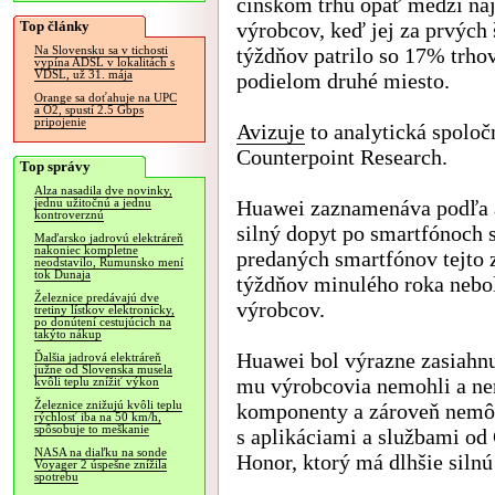
čínskom trhu opäť medzi na
Top články
výrobcov, keď jej za prvých 
týždňov patrilo so 17% trh
Na Slovensku sa v tichosti
vypína ADSL v lokalitách s
VDSL, už 31. mája
podielom druhé miesto.
Orange sa doťahuje na UPC
a O2, spustí 2.5 Gbps
pripojenie
Avizuje
to analytická spoloč
Counterpoint Research.
Top správy
Alza nasadila dve novinky,
Huawei zaznamenáva podľa 
jednu užitočnú a jednu
kontroverznú
silný dopyt po smartfónoch 
Maďarsko jadrovú elektráreň
nakoniec kompletne
predaných smartfónov tejto 
neodstavilo, Rumunsko mení
tok Dunaja
týždňov minulého roka nebol
Železnice predávajú dve
výrobcov.
tretiny lístkov elektronicky,
po donútení cestujúcich na
takýto nákup
Huawei bol výrazne zasiahn
Ďalšia jadrová elektráreň
južne od Slovenska musela
mu výrobcovia nemohli a ne
kvôli teplu znížiť výkon
Železnice znižujú kvôli teplu
komponenty a zároveň nemôž
rýchlosť iba na 50 km/h,
spôsobuje to meškanie
s aplikáciami a službami od
NASA na diaľku na sonde
Honor, ktorý má dlhšie silnú
Voyager 2 úspešne znížila
spotrebu