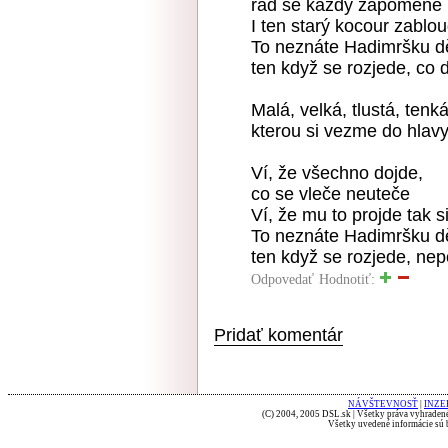
rád se každý zapomene
I ten starý kocour zablou
To neznáte Hadimršku d
ten když se rozjede, co
Malá, velká, tlustá, tenk
kterou si vezme do hlavy
Ví, že všechno dojde,
co se vleče neuteče
Ví, že mu to projde tak s
To neznáte Hadimršku d
ten když se rozjede, nep
Odpovedať
Hodnotiť:
Pridať komentár
NÁVŠTEVNOSŤ
|
INZE
(C) 2004, 2005 DSL.sk | Všetky práva vyhradené
Všetky uvedené informácie sú b