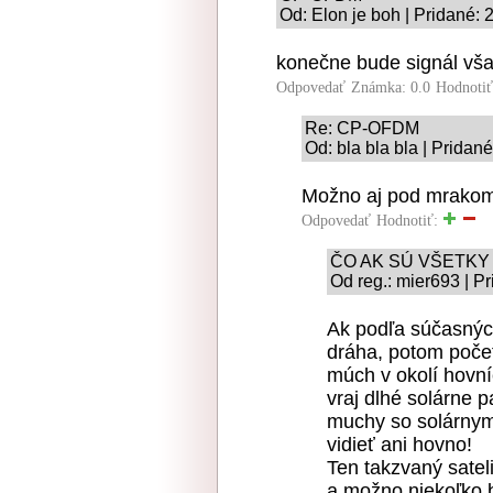
Od: Elon je boh | Pridané:
konečne bude signál vša
Odpovedať
Známka: 0.0
Hodnoti
Re: CP-OFDM
Od: bla bla bla | Pridan
Možno aj pod mrakom
Odpovedať
Hodnotiť:
ČO AK SÚ VŠETKY
Od reg.: mier693 | P
Ak podľa súčasnýc
dráha, potom počet 
múch v okolí hovní
vraj dlhé solárne p
muchy so solárnymi
vidieť ani hovno!
Ten takzvaný satel
a možno niekoľko b