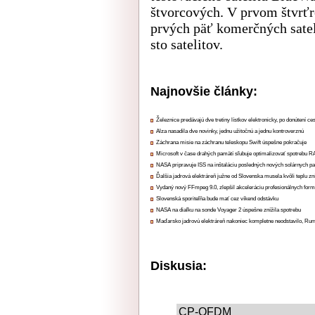
štvorcových. V prvom štvrťr
prvých päť komerčných satel
sto satelitov.
Najnovšie články:
Železnice predávajú dve tretiny lístkov elektronicky, po donútení ce
Alza nasadila dve novinky, jednu užitočnú a jednu kontroverznú
Záchrana misie na záchranu teleskopu Swift úspešne pokračuje
Microsoft v čase drahých pamätí sľubuje optimalizovať spotrebu
NASA pripravuje ISS na inštaláciu posledných nových solárnych p
Ďalšia jadrová elektráreň južne od Slovenska musela kvôli teplu zn
Vydaný nový FFmpeg 9.0, zlepšil akceleráciu profesionálnych form
Slovenská sporiteľňa bude mať cez víkend odstávku
NASA na diaľku na sonde Voyager 2 úspešne znížila spotrebu
Maďarsko jadrovú elektráreň nakoniec kompletne neodstavilo, Ru
Diskusia:
CP-OFDM