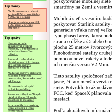
poskytovanie mobilnej siete
Top články
smartfóny na Zemi z vesmír
Na Slovensku sa v tichosti
vypína ADSL v lokalitách s
VDSL, už 31. mája
Mobilnú sieť z vesmíru bud
Orange sa doťahuje na UPC
poskytovať Starlink satelity
a O2, spustí 2.5 Gbps
pripojenie
generácie vďaka novej veľke
typu phased array, ktorá bu
Top správy
stranu o dĺžke až 5 alebo 6 
Chrome sa bude
plochu 25 metrov štvorcový
aktualizovať dvakrát
týždenne, v budúcnosti sa
bude aktualizovať bez
Plnohodnotné satelity druhe
reštartov
pomocou novej rakety a lode
Rumunsko odstrelmi a
blokádou mení tok Dunaja,
ich menšiu verziu V2 Mini.
aby udržalo jadrovú
elektráreň v chode
Maďarsko jadrovú elektráreň
Tieto satelity spoločnosť za
nakoniec kompletne
neodstavilo, Rumunsko mení
jasné, či táto menšia verzi
tok Dunaja
siete. Potvrdilo to až nedávn
Slovensko.sk má opäť
technické problémy
FCC, keď SpaceX plánovala p
Železnice znižujú kvôli teplu
rýchlosť iba na 50 km/h,
mesiaci.
spôsobuje to meškanie
Alza nasadila dve novinky,
jednu užitočnú a jednu
Podľa aktuálnych informácií 
kontroverznú