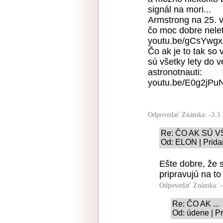
signál na mori...
Armstrong na 25. v
čo moc dobre nelet
youtu.be/gCsYwg
Čo ak je to tak s
sú všetky lety do 
astronotnauti:
youtu.be/E0g2jPu
Odpovedať
Známka: -3.3
Re: ČO AK SÚ 
Od: ELON | Prida
Ešte dobre, že s
pripravujú na to
Odpovedať
Známka: -
Re: ČO AK ...
Od: údene | P