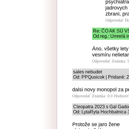
psychiatra
jadrovych e
zbrani, pr
Odpovedať
Ho
Re: ČO AK SÚ 
Od reg.: Umrelá i
Áno, všetky let
vesmíru nelieta
Odpovedať
Známka: 5
sales nebudet
Od: PPQusicok | Pridané: 
dalsi novy monopol za 
Odpovedať
Známka: 0.0
Hodnoti
Cleopatra 2023 s Gal Gado
Od: LytaRyta Hochbatnica 3
Protože se jaro žene