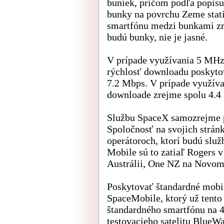
buniek, pričom podľa popisu
bunky na povrchu Zeme stat
smartfónu medzi bunkami zr
budú bunky, nie je jasné.
V prípade využívania 5 MHz
rýchlosť downloadu poskyto
7.2 Mbps. V prípade využíva
downloade zrejme spolu 4.4
Službu SpaceX samozrejme pl
Spoločnosť na svojich strán
operátoroch, ktorí budú slu
Mobile sú to zatiaľ Rogers 
Austrálii, One NZ na Novom 
Poskytovať štandardné mobiln
SpaceMobile, ktorý už tento 
štandardného smartfónu na 4
testovacieho satelitu BlueW