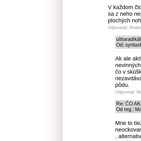
V každom člo
sa z neho nes
plochých noh
Odpovedať
Hodno
ultraradiká
Od: syntaxt
Ak ale akt
nevinných,
čo v skúš
nezavdáva
pôdu.
Odpovedať
Ho
Re: ČO AK 
Od reg.: M
Mne to tie
neockovan
, alternat