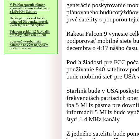
generácie poskytovanie mobi
V Poľsku spustili takmer
gigawatthodinové úložisko,
plánovaného budúcotýždňové
z LiFePO4 článkov
prvé satelity s podporou tej
Ďalšia jadrová elektráreň
južne od Slovenska musela
kvôli teplu znížiť výkon
Telekom pridal 12 GB balík
Raketa Falcon 9 vynesie celk
pre Easy, chce zaň 12 eur
podporovať mobilné siete bud
Spustená výroba flash
pamäte s novým najvyšším
decembra o 4:17 nášho času.
počtom vrstiev
Podľa žiadosti pre FCC poč
používanie 840 satelitov po
bude mobilnú sieť pre USA v
Starlink bude v USA poskyt
frekvenciách patriacich ope
iba 5 MHz pásma pre downli
informácií 5 MHz bude využí
štyri 1.4 MHz kanály.
Z jedného satelitu bude pom