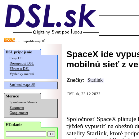
neprihlásený
SpaceX ide vypust
DSL pripojenie
Ceny DSL
mobilnú sieť z v
Dostupnosť DSL
Fórum o DSL
Výsledky meraní
Značky:
Starlink
Satelitná mapa SR
DSL.sk, 23.12.2023
Merače
Speedmeter
Merania
Pingmeter
Googlemeter
Spoločnosť SpaceX plánuje 
Hľadanie
týždeň vypustiť na obežnú d
satelity Starlink, ktoré podp