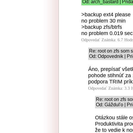
Od: arch_bastard | Prid
>backup ext4 please
no problem 30 min
>backup zfs/btrfs
no problem 0.019 sec
Odpovedať
Známka: 6.7
Hodn
Re: root on zfs som s
Od: Odpovednik | Pr
Áno, prepísať vše
pohode stihnúť za 
podpora TRIM prí
Odpovedať
Známka: 3.3
Re: root on zfs so
Od: GážduI'o | Pr
Otázkou stále o
Produktivita pr
že to vedie k n