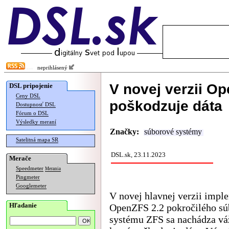
neprihlásený
V novej verzii O
DSL pripojenie
Ceny DSL
poškodzuje dáta
Dostupnosť DSL
Fórum o DSL
Výsledky meraní
Značky:
súborové systémy
Satelitná mapa SR
DSL.sk, 23.11.2023
Merače
Speedmeter
Merania
Pingmeter
Googlemeter
V novej hlavnej verzii impl
Hľadanie
OpenZFS 2.2 pokročilého s
systému ZFS sa nachádza vá