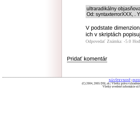
ultraradikálny objasňo
Od: syntaxterrorXXX, . 
V podstate dimenzio
ich v skriptách popis
Odpovedať
Známka: -5.0
Hod
Pridať komentár
NÁVŠTEVNOSŤ
|
INZE
(C) 2004, 2005 DSL.sk | Všetky práva vyhradené
Všetky uvedené informácie sú b