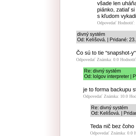
všade len uháňa
piánko, zatiaľ s
s kľudom vykadi
Odpovedať
Hodnotiť:
divný systém
Od: Kelišová. | Pridané: 23
Čo sú to tie "snapshot-y
Odpovedať
Známka: 0.0
Hodnoti
Re: divný systém
Od: lolgov interpreter |
je to forma backupu s
Odpovedať
Známka: 10.0
Hod
Re: divný systém
Od: Kelišová. | Prid
Teda nič bez čoho 
Odpovedať
Známka: 0.0