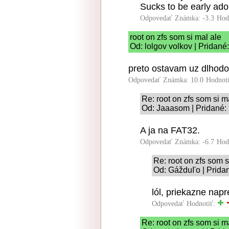
Sucks to be early ado
Odpovedať
Známka: -3.3
Hod
root on zfs som si mal ale
Od: lolgov volkov | Pridané
preto ostavam uz dlhodo
Odpovedať
Známka: 10.0
Hodnot
Re: root on zfs som si m
Od: Jaaasom | Pridané:
A ja na FAT32.
Odpovedať
Známka: -6.7
Hod
Re: root on zfs som s
Od: GážduI'o | Prida
lól, priekazne nap
Odpovedať
Hodnotiť:
Re: root on zfs som si m