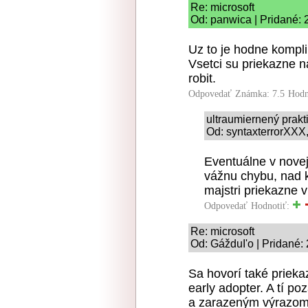
Re: microsoft
Od: panwica | Pridané: 
Uz to je hodne kompl
Vsetci su priekazne n
robit.
Odpovedať
Známka: 7.5
Hodn
ultraumiernený prakt
Od: syntaxterrorXXX,
Eventuálne v novej 
vážnu chybu, nad k
majstri priekazne v
Odpovedať
Hodnotiť:
Re: microsoft
Od: GážduI'o | Pridané:
Sa hovorí také prieka
early adopter. A tí p
a zarazeným výrazom 