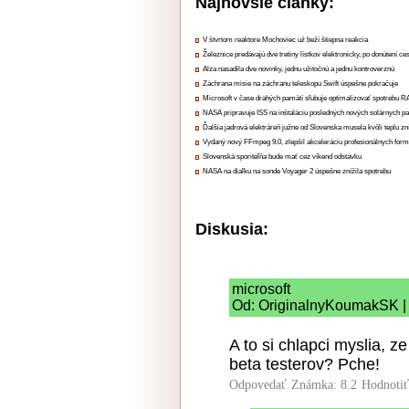
Najnovšie články:
V štvrtom reaktore Mochoviec už beží štiepna reakcia
Železnice predávajú dve tretiny lístkov elektronicky, po donútení ce
Alza nasadila dve novinky, jednu užitočnú a jednu kontroverznú
Záchrana misie na záchranu teleskopu Swift úspešne pokračuje
Microsoft v čase drahých pamätí sľubuje optimalizovať spotrebu
NASA pripravuje ISS na inštaláciu posledných nových solárnych p
Ďalšia jadrová elektráreň južne od Slovenska musela kvôli teplu zn
Vydaný nový FFmpeg 9.0, zlepšil akceleráciu profesionálnych form
Slovenská sporiteľňa bude mať cez víkend odstávku
NASA na diaľku na sonde Voyager 2 úspešne znížila spotrebu
Diskusia:
microsoft
Od: OriginalnyKoumakSK | 
A to si chlapci myslia, z
beta testerov? Pche!
Odpovedať
Známka: 8.2
Hodnoti