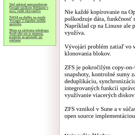
Súd zakázal samojazdiacim
Google taxíkom dobíjanie v
Nie každé kopírovanie na O
noci, rušili obyvateľov
poškodzuje dáta, funkčnosť
NASA na diaľku na sonde
Voyager 2 úspešne znížila
spotrebu
Napríklad cp na Linuxe ale 
Misia na záchranu teleskopu
využíva.
Swift ešte nie je stratená,
podarilo sa spomaliť jej
otáčanie
Vývojári problém zatiaľ vo v
klonovania blokov.
ZFS je pokročilým copy-on-
snapshoty, kontrolné sumy z
deduplikáciu, synchronizáciu
integrovaných funkcií správ
využívanie viacerých disko
ZFS vznikol v Sune a v súča
open source implementáciou