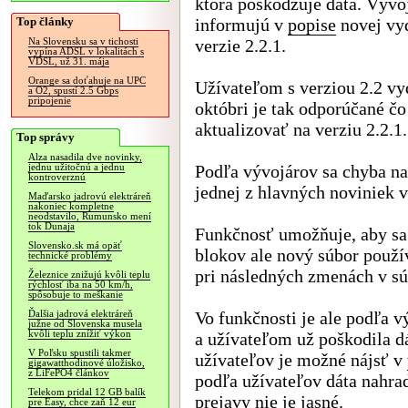
ktorá poškodzuje dáta. Vývo
Top články
informujú v
popise
novej vy
verzie 2.2.1.
Na Slovensku sa v tichosti
vypína ADSL v lokalitách s
VDSL, už 31. mája
Orange sa doťahuje na UPC
Užívateľom s verziou 2.2 v
a O2, spustí 2.5 Gbps
pripojenie
októbri je tak odporúčané čo
aktualizovať na verziu 2.2.1.
Top správy
Alza nasadila dve novinky,
Podľa vývojárov sa chyba n
jednu užitočnú a jednu
kontroverznú
jednej z hlavných noviniek v
Maďarsko jadrovú elektráreň
nakoniec kompletne
neodstavilo, Rumunsko mení
tok Dunaja
Funkčnosť umožňuje, aby sa 
Slovensko.sk má opäť
blokov ale nový súbor použí
technické problémy
pri následných zmenách v sú
Železnice znižujú kvôli teplu
rýchlosť iba na 50 km/h,
spôsobuje to meškanie
Vo funkčnosti je ale podľa 
Ďalšia jadrová elektráreň
južne od Slovenska musela
kvôli teplu znížiť výkon
a užívateľom už poškodila d
V Poľsku spustili takmer
užívateľov je možné nájsť v
gigawatthodinové úložisko,
z LiFePO4 článkov
podľa užívateľov dáta nahra
Telekom pridal 12 GB balík
prejavy nie je jasné.
pre Easy, chce zaň 12 eur