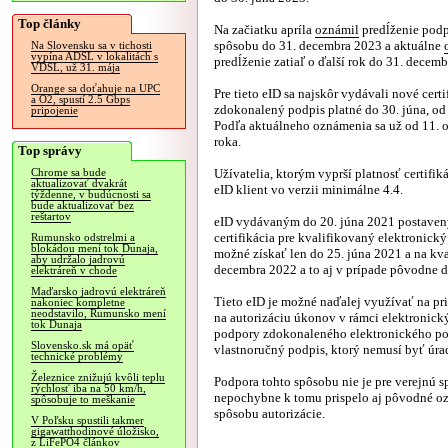
Top články
Na začiatku apríla
oznámil
predĺženie podp
spôsobu do 31. decembra 2023 a aktuálne
Na Slovensku sa v tichosti
vypína ADSL v lokalitách s
predĺženie zatiaľ o ďalší rok do 31. decem
VDSL, už 31. mája
Orange sa doťahuje na UPC
Pre tieto eID sa najskôr vydávali nové certi
a O2, spustí 2.5 Gbps
zdokonalený podpis platné do 30. júna, od 
pripojenie
Podľa aktuálneho oznámenia sa už od 11. o
roka.
Top správy
Užívatelia, ktorým vyprší platnosť certifi
Chrome sa bude
aktualizovať dvakrát
eID klient vo verzii minimálne 4.4.
týždenne, v budúcnosti sa
bude aktualizovať bez
reštartov
eID vydávaným do 20. júna 2021 postavený
certifikácia pre kvalifikovaný elektronický
Rumunsko odstrelmi a
blokádou mení tok Dunaja,
možné získať len do 25. júna 2021 a na kva
aby udržalo jadrovú
decembra 2022 a to aj v prípade pôvodne dlh
elektráreň v chode
Maďarsko jadrovú elektráreň
Tieto eID je možné naďalej využívať na pr
nakoniec kompletne
neodstavilo, Rumunsko mení
na autorizáciu úkonov v rámci elektronick
tok Dunaja
podpory zdokonaleného elektronického podp
Slovensko.sk má opäť
vlastnoručný podpis, ktorý nemusí byť úr
technické problémy
Železnice znižujú kvôli teplu
Podpora tohto spôsobu nie je pre verejnú 
rýchlosť iba na 50 km/h,
nepochybne k tomu prispelo aj pôvodné o
spôsobuje to meškanie
spôsobu autorizácie.
V Poľsku spustili takmer
gigawatthodinové úložisko,
z LiFePO4 článkov