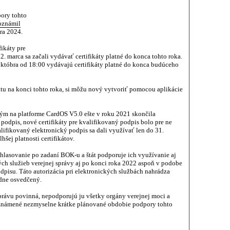
ory tohto
oznámil
bra 2024.
fikáty pre
2. marca sa začali vydávať certifikáty platné do konca tohto roka.
któbra od 18:00 vydávajú certifikáty platné do konca budúceho
kátu na konci tohto roka, si môžu nový vytvoriť pomocou aplikácie
m na platforme CardOS V5.0 ešte v roku 2021 skončila
 podpis, nové certifikáty pre kvalifikovaný podpis bolo pre ne
lifikovaný elektronický podpis sa dali využívať len do 31.
šej platnosti certifikátov.
ihlasovanie po zadaní BOK-u a štát podporuje ich využívanie aj
ých služieb verejnej správy aj po konci roka 2022 aspoň v podobe
isu. Táto autorizácia pri elektronických službách nahrádza
adne osvedčený.
správu povinná, nepodporujú ju všetky orgány verejnej moci a
známené nezmyselne krátke plánované obdobie podpory tohto