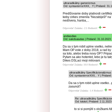
ultraradikálny gamerizmus
Od: syntaxterrorXXX, . Y | Pridané: 31.
Predlžovanie doby platnosti certifiká
keby cirkev zmenila "Nezabiješ!" n
nedôvera, hanba,...
Odpovedať
Známka: -2.5
Hodnotiť:
andiasdias
Od: sakdsaiudas | Pridané: 31.10.2023 
Da sa s tym robit uplne vsetko, net
Mam OP este z doby 2018, a rad by 
sa toto, alebo treba novy OP? Pripa
Pytam sa ako hotentot, lebo je tu ta
Dikes DSLaci moji milovani.
Odpovedať
Známka: 10.0
Hodnotiť:
ultraradikálny špecifikácionalizmus
Od: syntaxterrorXXX, . Y | Pridané
Da sa s tym robit uplne vsetko...
zasunúť!
Odpovedať
Známka: -1.4
Hodnotiť:
Re: ultraradikálny špecifikáci
Od: lololol | Pridané: 2.11.202
to si si pomýlil s vložkami Al