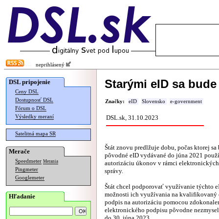
neprihlásený
Starými eID sa bude
DSL pripojenie
Ceny DSL
Dostupnosť DSL
Značky:
eID
Slovensko
e-government
Fórum o DSL
Výsledky meraní
DSL.sk, 31.10.2023
Satelitná mapa SR
Štát znovu predlžuje dobu, počas ktorej sa
Merače
pôvodné eID vydávané do júna 2021 použí
Speedmeter
Merania
autorizáciu úkonov v rámci elektronických 
Pingmeter
správy.
Googlemeter
Štát chcel podporovať využívanie týchto 
možnosti ich využívania na kvalifikovaný 
Hľadanie
podpis na autorizáciu pomocou zdokonale
elektronického podpisu pôvodne nezmyseln
do 30. júna 2023.