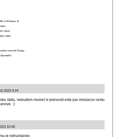
 RAM vo Windows 11
anelov
ížiť výkon
átov videa
munsko mení tok Dunaja
 obyvateľov
10.2023 9:24
oku statu, nebudem musiet si planovat este par mesiacov cestu
anove. :)
2023 10:45
emu je nehumánne.