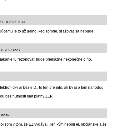
31.10.2023 11:44
úcemu je to už jedno, keď zomrie, sťažovať sa nebude.
.11.2023 6:23
 a jakanie tu rezonovať bude priekazne nekonečne dĺho.
ktronicky aj bez eID.. to len pre info, ak by si o tom nahodou
u bez nutnosti mat platny ZEP.
3 10:36
l som v tom, že EZ vydávali, len kým neboli el. občianske a že