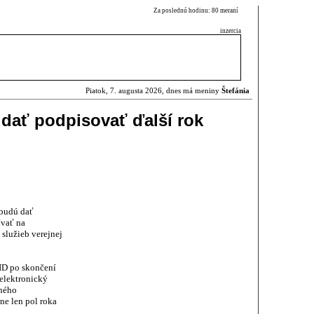
Za poslednú hodinu: 80 meraní
inzercia
Piatok, 7. augusta 2026, dnes má meniny
Štefánia
 dať podpisovať ďalší rok
 budú dať
vať na
služieb verejnej
eID po skončení
elektronický
ného
e len pol roka