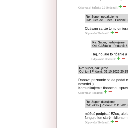
Odpovedať
Známka: 2.0
Hodnotiť:
Re: Super, nedakujeme
Od: Lues de Funes | Pridané: 
Obávam sa, že tomu umieraj
Odpovedať
Hodnotiť:
Re: Super, nedakujeme
Od: GážduI'o | Pridané: 3
Hej, no, ale to ričanie
Odpovedať
Hodnotiť:
Re: Super, dakujeme
Od: jvn | Pridané: 31.10.2023 20:25
Danove priznanie sa da podat ele
nevedel :)
Komunikujem s financnou spravo
Odpovedať
Hodnotiť:
Re: Super, dakujeme
Od: lololol | Pridané: 2.11.202
môžeš podpísať EZou, ale bo
funguje len starým klientom
Odpovedať
Hodnotiť: