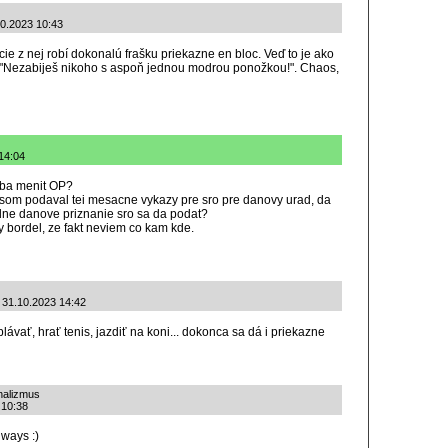
10.2023 10:43
cie z nej robí dokonalú frašku priekazne en bloc. Veď to je ako
a "Nezabiješ nikoho s aspoň jednou modrou ponožkou!". Chaos,
14:04
reba menit OP?
som podaval tei mesacne vykazy pre sro pre danovy urad, da
dne danove priznanie sro sa da podat?
ky bordel, ze fakt neviem co kam kde.
: 31.10.2023 14:42
plávať, hrať tenis, jazdiť na koni... dokonca sa dá i priekazne
onalizmus
3 10:38
lways :)