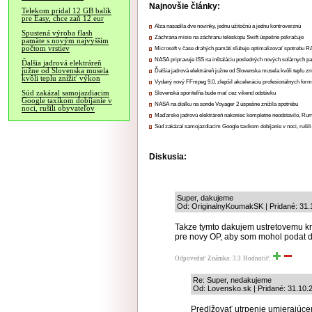
Najnovšie články:
Telekom pridal 12 GB balík
pre Easy, chce zaň 12 eur
Alza nasadila dve novinky, jednu užitočnú a jednu kontroverznú
Spustená výroba flash
Záchrana misie na záchranu teleskopu Swift úspešne pokračuje
pamäte s novým najvyšším
počtom vrstiev
Microsoft v čase drahých pamätí sľubuje optimalizovať spotrebu
NASA pripravuje ISS na inštaláciu posledných nových solárnych p
Ďalšia jadrová elektráreň
južne od Slovenska musela
Ďalšia jadrová elektráreň južne od Slovenska musela kvôli teplu zn
kvôli teplu znížiť výkon
Vydaný nový FFmpeg 9.0, zlepšil akceleráciu profesionálnych form
Súd zakázal samojazdiacim
Slovenská sporiteľňa bude mať cez víkend odstávku
Google taxíkom dobíjanie v
NASA na diaľku na sonde Voyager 2 úspešne znížila spotrebu
noci, rušili obyvateľov
Maďarsko jadrovú elektráreň nakoniec kompletne neodstavilo, Ru
Súd zakázal samojazdiacim Google taxíkom dobíjanie v noci, rušili
Diskusia:
Super, dakujeme
Od: OriginalnyKoumakSK | Pridané: 31.
Takze tymto dakujem ustretovemu kr
pre novy OP, aby som mohol podat d
Odpovedať
Známka: 3.3
Hodnotiť:
Re: Super, nedakujeme
Od: Lovensko.sk | Pridané: 31.10.
Predlžovať utrpenie umierajúc