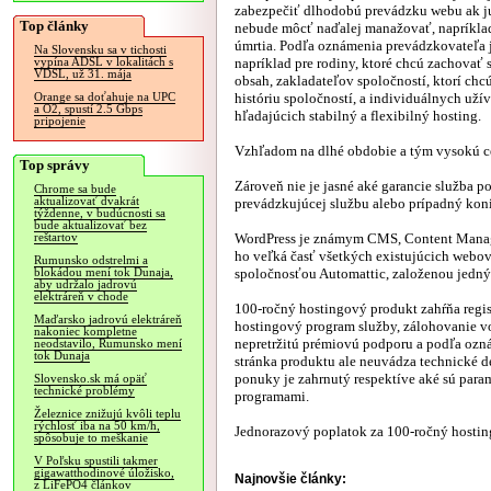
zabezpečiť dlhodobú prevádzku webu ak ju
Top články
nebude môcť naďalej manažovať, napríklad
úmrtia. Podľa oznámenia prevádzkovateľa
Na Slovensku sa v tichosti
napríklad pre rodiny, ktoré chcú zachovať 
vypína ADSL v lokalitách s
VDSL, už 31. mája
obsah, zakladateľov spoločností, ktorí ch
históriu spoločností, a individuálnych uží
Orange sa doťahuje na UPC
a O2, spustí 2.5 Gbps
hľadajúcich stabilný a flexibilný hosting.
pripojenie
Vzhľadom na dlhé obdobie a tým vysokú cen
Top správy
Zároveň nie je jasné aké garancie služba p
Chrome sa bude
aktualizovať dvakrát
prevádzkujúcej službu alebo prípadný kon
týždenne, v budúcnosti sa
bude aktualizovať bez
WordPress je známym CMS, Content Manag
reštartov
ho veľká časť všetkých existujúcich webo
Rumunsko odstrelmi a
spoločnosťou Automattic, založenou jedn
blokádou mení tok Dunaja,
aby udržalo jadrovú
elektráreň v chode
100-ročný hostingový produkt zahŕňa regi
Maďarsko jadrovú elektráreň
hostingový program služby, zálohovanie vo 
nakoniec kompletne
nepretržitú prémiovú podporu a podľa ozn
neodstavilo, Rumunsko mení
tok Dunaja
stránka produktu ale neuvádza technické de
ponuky je zahrnutý respektíve aké sú par
Slovensko.sk má opäť
technické problémy
programami.
Železnice znižujú kvôli teplu
rýchlosť iba na 50 km/h,
Jednorazový poplatok za 100-ročný hosting 
spôsobuje to meškanie
V Poľsku spustili takmer
gigawatthodinové úložisko,
Najnovšie články:
z LiFePO4 článkov