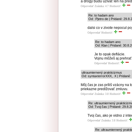
a drogy budú užívať len na pred
Odpovedať
Známka: 4.7
Hodnotiť:
Re: to hadam ano
Od: :Pjetro de | Pridané: 29.8
dalsi co v zivote nepocul po
Odpovedať
Hodnotiť:
Re: to hadam ano
Od: Klan | Pridané: 30.8.
Je to opak deflácie.
Vojnu môžeš aj prehrať, 
Odpovedať
Hodnotiť:
ultraumiernený prakticizmus
Od: syntaxterrorXXX,. X | Pridané:
Môj čas je zas príliš vzácny na t
priekazne predlžovať zmluvu.
Odpovedať
Známka: 3.8
Hodnotiť:
Re: ultraumiernený prakticizm
Od: Tvoj čas | Pridané: 29.8.
Tvoj čas, ako je vidno z in
Odpovedať
Známka: 3.8
Hodnotiť:
Re: ultraumiernený prakt