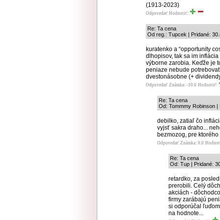
(1913-2023)
Odpovedať
Hodnotiť:
Re: Ta cena
Od reg.: Tupcek | Pridané: 30
kuratenko a “opportunity cos
dlhopisov, tak sa im infláci
výborne zarobia. Keďže je t
peniaze nebude potrebovať
dvestonásobne (+ dividendy)
Odpovedať
Známka: -10.0
Hodnotiť:
Re: Ta cena
Od: Tommmy Robinson | P
debilko, zatiaľ čo inflá
vyjsť sakra draho... ne
bezmozog, pre ktorého j
Odpovedať
Známka: 0.0
Hodnot
Re: Ta cena
Od: Tup | Pridané: 3
retardko, za posle
prerobili. Celý dô
akciách - dôchodco
firmy zarábajú peni
si odporúčal ľuďom,
na hodnote...