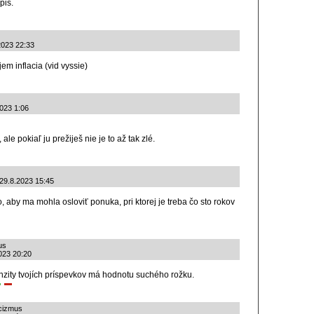
pis.
.2023 22:33
jem inflacia (vid vyssie)
2023 1:06
ale pokiaľ ju prežiješ nie je to až tak zlé.
 29.8.2023 15:45
o, aby ma mohla osloviť ponuka, pri ktorej je treba čo sto rokov
us
2023 20:20
tenzity tvojích príspevkov má hodnotu suchého rožku.
icizmus