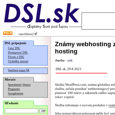
neprihlásený
Známy webhosting z
DSL pripojenie
Ceny DSL
hosting
Dostupnosť DSL
Fórum o DSL
Značky:
web
Výsledky meraní
DSL.sk, 29.8.2023
Satelitná mapa SR
Merače
Služba WordPress.com, známa globálna we
Speedmeter
Merania
služba, začala ponúkať webhostingový pro
Pingmeter
platnosť 100 rokov a zákazník zaňho zapla
Googlemeter
rokov vopred.
Hľadanie
Služba informuje o novom produkte v
tom
Jeho potenciálnym prínosom môže byť zre