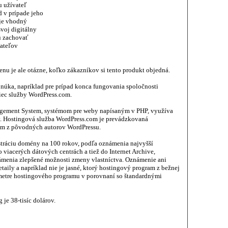
 užívateľ
 v prípade jeho
 je vhodný
svoj digitálny
cú zachovať
vateľov
u je ale otázne, koľko zákazníkov si tento produkt objedná.
onúka, napríklad pre prípad konca fungovania spoločnosti
iec služby WordPress.com.
ement System, systémom pre weby napísaným v PHP, využíva
v. Hostingová služba WordPress.com je prevádzkovaná
ým z pôvodných autorov WordPressu.
stráciu domény na 100 rokov, podľa oznámenia najvyšší
viacerých dátových centrách a tiež do Internet Archive,
ámenia zlepšené možnosti zmeny vlastníctva. Oznámenie ani
taily a napríklad nie je jasné, ktorý hostingový program z bežnej
ametre hostingového programu v porovnaní so štandardnými
je 38-tisíc dolárov.