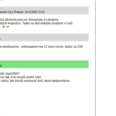
ahahh ha | Pridané: 30.8.2023 11:01
žijú dôchodcovia na Slovensku a Ukrajine.
ických krajinách. Takto sa štát dokáže postarať o ľudí.
ť:
6
ne predrazene , websupport ma 12 euro rocne, takze za 100
16
kde započítal?
no tak si to musíš urobiť sám.
 rokov, tak musíš vychovať deti, ktoré datacentrum