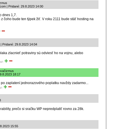
izmus
com | Pridané: 29.8.2023 14:00
o dnes 1,7.
z čoho bude ten týpek žiť. V roku 2111 bude stáť hosting na
 Pridané: 29.8.2023 14:04
ulaka zlacnieť potraviny sú odviesť ho na vojnu, alebo
tiť:
ňovačizmus
9.8.2023 18:17
k po zaplatení jednorazového poplatku navždy zadarmo...
iť:
8
rability, prečo si sračku WP nepredplatiť rovno za 28k.
8.2023 15:55