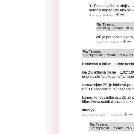
31 Eur mesačne to stojí za 
nerobili dopadli by ako mi 
Odpovedať
Hodnotiť:
Re: Ta cena
Od: Berg | Pridané: 30.8.
WP je pre losera ako ty, 
Odpovedať
Hodnotiť:
Re: Ta cena
Od: :Pjetro de | Pridané: 29.8.2023
kuratenko a inflaciu si kde nech
iba 2% inflacia rocne = 1,02^10
je to zlozite "urokovanie" a nep
samozrejme 2% je bláhová preds
cini 11-nasobok ci 19-nasobok 
koniec koncov inflacia USD za p
https://www.usinflationcalculato
otazky?
Odpovedať
Známka: 3.3
Hodnotiť:
Re: Ta cena
Od: :Pjetro de | Pridané: 29.8