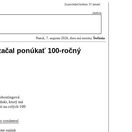
Za poslednú hodinu: 37 meraní
inzercia
Piatok, 7. augusta 2026, dnes má meniny
Štefánia
ačal ponúkať 100-ročný
bhostingová
dukt, ktorý má
tí na celých 100
to oznámení
.
jme najmä