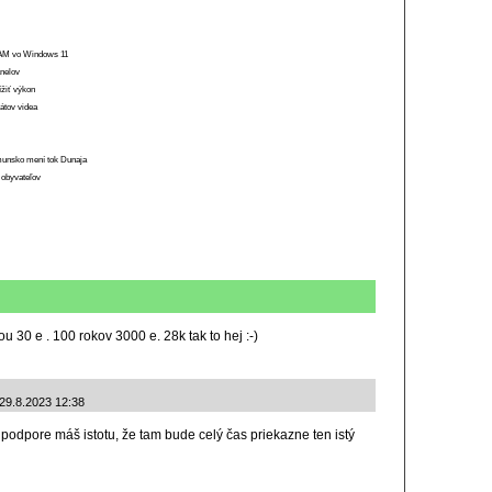
 RAM vo Windows 11
anelov
ížiť výkon
átov videa
munsko mení tok Dunaja
 obyvateľov
30 e . 100 rokov 3000 e. 28k tak to hej :-)
 29.8.2023 12:38
 podpore máš istotu, že tam bude celý čas priekazne ten istý