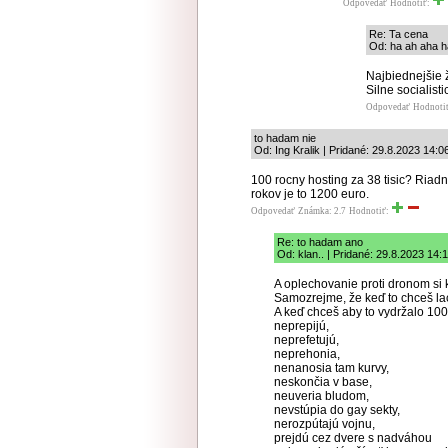
Odpovedať
Hodnotiť:
Re: Ta cena
Od: ha ah aha h
Najbiednejšie 
Silne socialist
Odpovedať
Hodnoti
to hadam nie
Od: Ing Kralik | Pridané: 29.8.2023 14:0
100 rocny hosting za 38 tisic? Riad
rokov je to 1200 euro.
Odpovedať
Známka: 2.7
Hodnotiť:
Re: to hadam ano
Od: klan.. | Pridané: 29.8.2023 14:
A oplechovanie proti dronom si 
Samozrejme, že keď to chceš lac
A keď chceš aby to vydržalo 100
neprepijú,
neprefetujú,
neprehonia,
nenanosia tam kurvy,
neskončia v base,
neuveria bludom,
nevstúpia do gay sekty,
nerozpútajú vojnu,
prejdú cez dvere s nadváhou