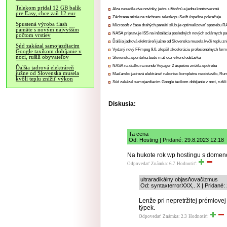
Telekom pridal 12 GB balík
Alza nasadila dve novinky, jednu užitočnú a jednu kontroverznú
pre Easy, chce zaň 12 eur
Záchrana misie na záchranu teleskopu Swift úspešne pokračuje
Spustená výroba flash
Microsoft v čase drahých pamätí sľubuje optimalizovať spotrebu
pamäte s novým najvyšším
NASA pripravuje ISS na inštaláciu posledných nových solárnych p
počtom vrstiev
Ďalšia jadrová elektráreň južne od Slovenska musela kvôli teplu zn
Súd zakázal samojazdiacim
Vydaný nový FFmpeg 9.0, zlepšil akceleráciu profesionálnych form
Google taxíkom dobíjanie v
noci, rušili obyvateľov
Slovenská sporiteľňa bude mať cez víkend odstávku
NASA na diaľku na sonde Voyager 2 úspešne znížila spotrebu
Ďalšia jadrová elektráreň
južne od Slovenska musela
Maďarsko jadrovú elektráreň nakoniec kompletne neodstavilo, Ru
kvôli teplu znížiť výkon
Súd zakázal samojazdiacim Google taxíkom dobíjanie v noci, rušili
Diskusia:
Ta cena
Od: Hosting | Pridané: 29.8.2023 12:18
Na hukote rok wp hostingu s domenou 
Odpovedať
Známka: 6.7
Hodnotiť:
ultraradikálny objasňovačizmus
Od: syntaxterrorXXX,. X | Pridané:
Lenže pri nepretržitej prémiovej
týpek.
Odpovedať
Známka: 2.3
Hodnotiť: