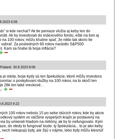
.8.2023 6:56
ts” si kde nechal? Ak tie peniaze vložia aj keby len do
a vráti. Ak by investovali do indexového fondu, ešte na tom aj
o na 100 rokov, môžu kľudne spať, že nikto tak skoro tie
 vybrať. Za posledných 60 rokov narástlo S&P500
. Kam sa hrabe tá tvoja inflácia?
ridané: 30.8.2023 8:06
cia je istota, tvoje kydy sú len špekulácie, ktoré môžu investora
hovoriac o poskytovaní služby na 100 rokov, na to skočí len
e 28k len také vreckové...
iť:
0.8.2023 9:22
dných 100 rokov nebolo 15 po sebe idúcich rokov, kde by akcie
chodkový systém vo väčšine vyspelých krajín je postavený na
via by umierali hladom na milióny, ak by to nefungovalo. Kým
aze, do vtedy to fungovať bude. ty špekulácia... to je ako keby
 nech nekupujú byty, ale žijú v nájme, lebo byty môžu klesnúť