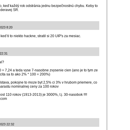
to, keď každý rok odstránia jednu bezpečnostnú chybu. Keby to
v deravej SR.
2023 8:20
keď ti to niekto hackne, stratil si 20 UIP's za mesiac.
 22:31
al?
0 = 7,24 a teda vyse 7-nasobne zvysenie cien (ano je to tym ze
ocita sa to ako 2% * 100 = 200%)
tava, pokojne to moze byt 2,5% ci 3% v hrubom priemere, co
narastu nominalnej ceny za 100 rokov
osl 110 rokov (1913-2013) je 3000%, t.j. 30-nasobok !!!!
r.com
.2023 22:32