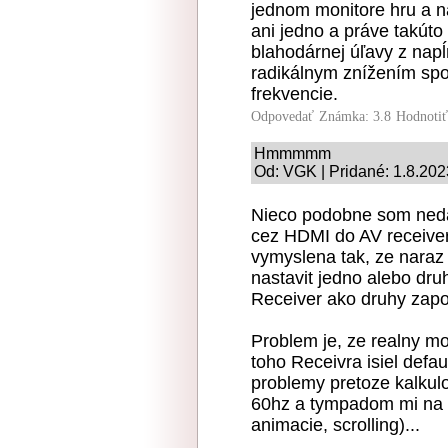
jednom monitore hru a na
ani jedno a práve takúto
blahodárnej úľavy z napĺ
radikálnym znížením sp
frekvencie.
Odpovedať
Známka: 3.8
Hodnoti
Hmmmmm
Od: VGK | Pridané: 1.8.202
Nieco podobne som neda
cez HDMI do AV receiver
vymyslena tak, ze naraz 
nastavit jedno alebo dr
Receiver ako druhy zapoj
Problem je, ze realny m
toho Receivra isiel def
problemy pretoze kalkul
60hz a tympadom mi na m
animacie, scrolling)...