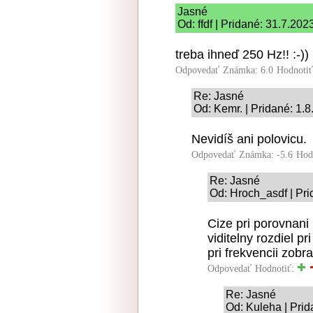
Jasné
Od: ffdf | Pridané: 31.7.202
treba ihneď 250 Hz!! :-))
Odpovedať
Známka: 6.0
Hodnoti
Re: Jasné
Od: Kemr. | Pridané: 1.
Nevidíš ani polovicu.
Odpovedať
Známka: -5.6
Hod
Re: Jasné
Od: Hroch_asdf | Pri
Cize pri porovnani
viditelny rozdiel p
pri frekvencii zobr
Odpovedať
Hodnotiť:
Re: Jasné
Od: Kuleha | Prid