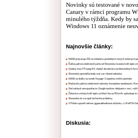
Novinky sú testované v nov
Canary v rámci programu Wi
minulého týždňa. Kedy by sa 
Windows 11 oznámenie neuv
Najnovšie články:
NASA pripravuje ISS na inštaláciu posledných nových solárnych p
Ďalšia jadrová elektráreň južne od Slovenska musela kvôli teplu zn
Vydaný nový FFmpeg 9.0, zlepšil akceleráciu profesionálnych form
Slovenská sporiteľňa bude mať cez víkend odstávku
NASA na diaľku na sonde Voyager 2 úspešne znížila spotrebu
Maďarsko jadrovú elektráreň nakoniec kompletne neodstavilo, Ru
Súd zakázal samojazdiacim Google taxíkom dobíjanie v noci, rušili
Železnice znižujú kvôli teplu rýchlosť iba na 50 km/h, spôsobuje t
Slovensko.sk má opäť technické problémy
V Poľsku spustili takmer gigawatthodinové úložisko, z LiFePO4 čl
Diskusia: