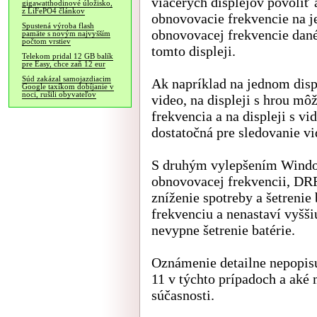
viacerých displejov povoliť
gigawatthodinové úložisko,
z LiFePO4 článkov
obnovovacie frekvencie na j
Spustená výroba flash
obnovovacej frekvencie dané
pamäte s novým najvyšším
počtom vrstiev
tomto displeji.
Telekom pridal 12 GB balík
pre Easy, chce zaň 12 eur
Súd zakázal samojazdiacim
Ak napríklad na jednom displ
Google taxíkom dobíjanie v
noci, rušili obyvateľov
video, na displeji s hrou m
frekvencia a na displeji s v
dostatočná pre sledovanie vi
S druhým vylepšením Windo
obnovovacej frekvencii, DRR
zníženie spotreby a šetrenie
frekvenciu a nenastaví vyšš
nevypne šetrenie batérie.
Oznámenie detailne nepopisu
11 v týchto prípadoch a aké
súčasnosti.