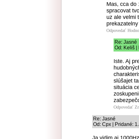
Mas, cca do 
spracovat tvo
uz ale velmi 
prekazatelny
Odpovedať
Hodno
Re: Jasné
Od: Keliš |
Iste. Aj p
hudobných
charakter
slúšajet t
situácia c
zoskupenie
zabezpeč
Odpovedať
Zn
Re: Jasné
Od: Cpx | Pridané: 1
Ja vidim aj 1000Hz