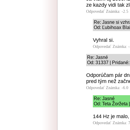
ze kazdy vidi tak zl
Odpovedať
Známka: -2.5
Re: Jasne si vzhr
Od: Ľubihoax Bla
Vyhral si.
Odpovedať
Známka: -
Re: Jasné
Od: 31337 | Pridané:
Odporúčam pár dní
pred tým než začn
Odpovedať
Známka: -6.0
Re: Jasné
Od: Teta Žoržeta 
144 Hz je malo
Odpovedať
Známka: 7