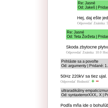
Re: Jasné
Od: Jakeš | Prida
Hej, daj ešte je
Odpovedať
Známka: 5
Re: Jasné
Od: Teta Žoržeta | Prida
Skoda zbytocne plytv
Odpovedať
Známka: 10.0
Hod
Prihláste sa a povoľte
Od: argumenty | Pridané: 1
50Hz 220kV sa tiez ujal.
Odpovedať
Hodnotiť:
ultraradikálny empaticizmu
Od: syntaxterrorXXX,. X | P
Podľa mňa ide o bohuľúbu