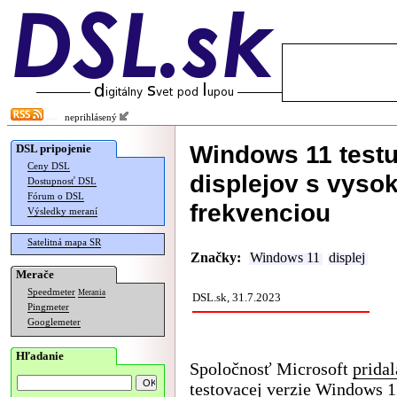
neprihlásený
Windows 11 testu
DSL pripojenie
Ceny DSL
displejov s vys
Dostupnosť DSL
Fórum o DSL
frekvenciou
Výsledky meraní
Satelitná mapa SR
Značky:
Windows 11
displej
Merače
Speedmeter
Merania
DSL.sk, 31.7.2023
Pingmeter
Googlemeter
Hľadanie
Spoločnosť Microsoft
pridal
testovacej verzie Windows 1