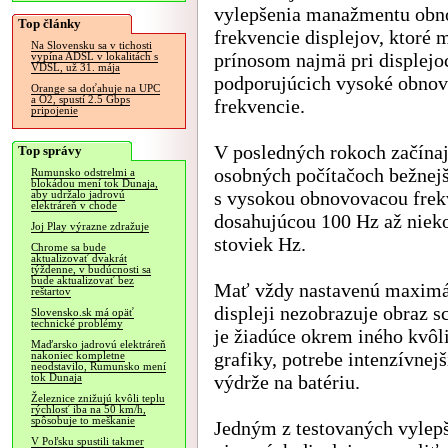
vylepšenia manažmentu obn
Top články
frekvencie displejov, ktoré 
Na Slovensku sa v tichosti
prínosom najmä pri displejo
vypína ADSL v lokalitách s
VDSL, už 31. mája
podporujúcich vysoké obnov
Orange sa doťahuje na UPC
a O2, spustí 2.5 Gbps
frekvencie.
pripojenie
V posledných rokoch začínaj
Top správy
osobných počítačoch bežnejš
Rumunsko odstrelmi a
blokádou mení tok Dunaja,
s vysokou obnovovacou frek
aby udržalo jadrovú
elektráreň v chode
dosahujúcou 100 Hz až niek
Joj Play výrazne zdražuje
stoviek Hz.
Chrome sa bude
aktualizovať dvakrát
týždenne, v budúcnosti sa
bude aktualizovať bez
Mať vždy nastavenú maximál
reštartov
displeji nezobrazuje obraz s
Slovensko.sk má opäť
technické problémy
je žiadúce okrem iného kvôli
Maďarsko jadrovú elektráreň
grafiky, potrebe intenzívnej
nakoniec kompletne
neodstavilo, Rumunsko mení
výdrže na batériu.
tok Dunaja
Železnice znižujú kvôli teplu
rýchlosť iba na 50 km/h,
spôsobuje to meškanie
Jedným z testovaných vylepš
V Poľsku spustili takmer