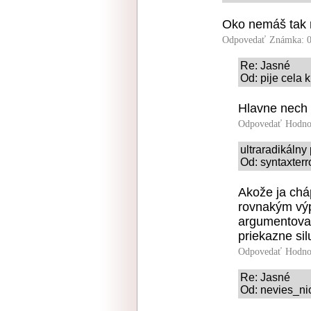
Oko nemáš tak 
Odpovedať
Známka: 0
Re: Jasné
Od: pije cela 
Hlavne nech 
Odpovedať
Hodno
ultraradikáln
Od: syntaxterr
Akože ja cháp
rovnakým vý
argumentovať
priekazne sil
Odpovedať
Hodno
Re: Jasné
Od: nevies_nic