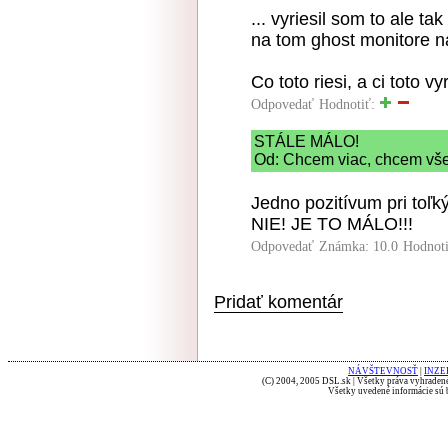
... vyriesil som to ale t
na tom ghost monitore na
Co toto riesi, a ci toto 
Odpovedať
Hodnotiť:
STÁLE MÁLO!
Od: Chcem viac, chcem všet
Jedno pozitívum pri toľk
NIE! JE TO MÁLO!!!
Odpovedať
Známka: 10.0
Hodnot
Pridať komentár
NÁVŠTEVNOSŤ
|
INZE
(C) 2004, 2005 DSL.sk | Všetky práva vyhradené
Všetky uvedené informácie sú b