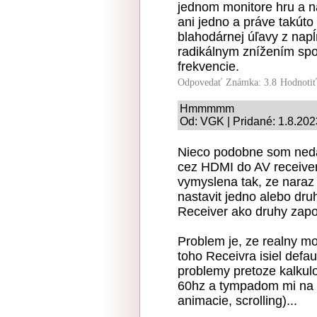
jednom monitore hru a na
ani jedno a práve takúto
blahodárnej úľavy z napĺ
radikálnym znížením sp
frekvencie.
Odpovedať
Známka: 3.8
Hodnoti
Hmmmmm
Od: VGK | Pridané: 1.8.202
Nieco podobne som neda
cez HDMI do AV receiver
vymyslena tak, ze naraz 
nastavit jedno alebo dr
Receiver ako druhy zapoj
Problem je, ze realny m
toho Receivra isiel def
problemy pretoze kalkul
60hz a tympadom mi na m
animacie, scrolling)...