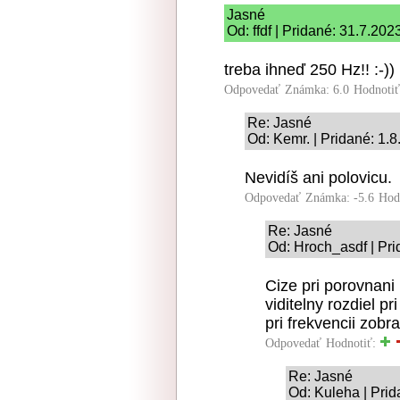
Jasné
Od: ffdf | Pridané: 31.7.202
treba ihneď 250 Hz!! :-))
Odpovedať
Známka: 6.0
Hodnoti
Re: Jasné
Od: Kemr. | Pridané: 1.
Nevidíš ani polovicu.
Odpovedať
Známka: -5.6
Hod
Re: Jasné
Od: Hroch_asdf | Pri
Cize pri porovnani
viditelny rozdiel p
pri frekvencii zobr
Odpovedať
Hodnotiť:
Re: Jasné
Od: Kuleha | Prid