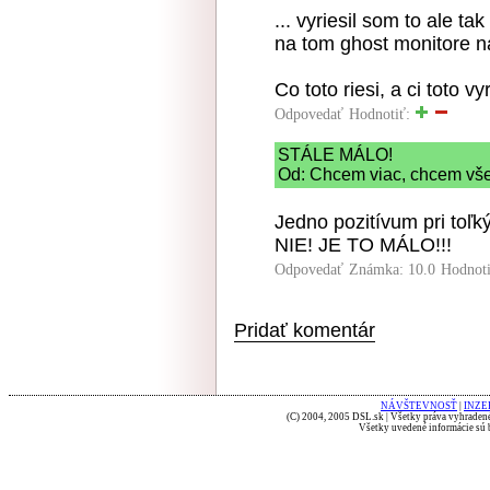
... vyriesil som to ale t
na tom ghost monitore na
Co toto riesi, a ci toto 
Odpovedať
Hodnotiť:
STÁLE MÁLO!
Od: Chcem viac, chcem všet
Jedno pozitívum pri toľk
NIE! JE TO MÁLO!!!
Odpovedať
Známka: 10.0
Hodnot
Pridať komentár
NÁVŠTEVNOSŤ
|
INZE
(C) 2004, 2005 DSL.sk | Všetky práva vyhradené
Všetky uvedené informácie sú b