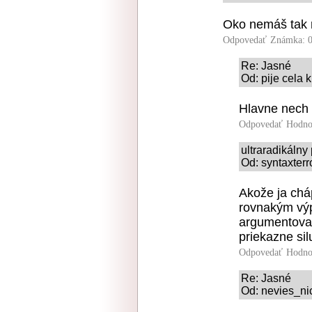
Oko nemáš tak 
Odpovedať
Známka: 0
Re: Jasné
Od: pije cela 
Hlavne nech 
Odpovedať
Hodno
ultraradikáln
Od: syntaxterr
Akože ja cháp
rovnakým vý
argumentovať
priekazne sil
Odpovedať
Hodno
Re: Jasné
Od: nevies_nic