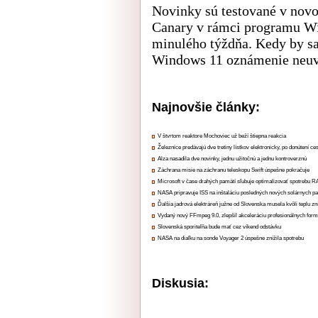
Novinky sú testované v nov
Canary v rámci programu Wi
minulého týždňa. Kedy by sa 
Windows 11 oznámenie neuv
Najnovšie články:
V štvrtom reaktore Mochoviec už beží štiepna reakcia
Železnice predávajú dve tretiny lístkov elektronicky, po donútení ce
Alza nasadila dve novinky, jednu užitočnú a jednu kontroverznú
Záchrana misie na záchranu teleskopu Swift úspešne pokračuje
Microsoft v čase drahých pamätí sľubuje optimalizovať spotrebu
NASA pripravuje ISS na inštaláciu posledných nových solárnych p
Ďalšia jadrová elektráreň južne od Slovenska musela kvôli teplu zn
Vydaný nový FFmpeg 9.0, zlepšil akceleráciu profesionálnych form
Slovenská sporiteľňa bude mať cez víkend odstávku
NASA na diaľku na sonde Voyager 2 úspešne znížila spotrebu
Diskusia: