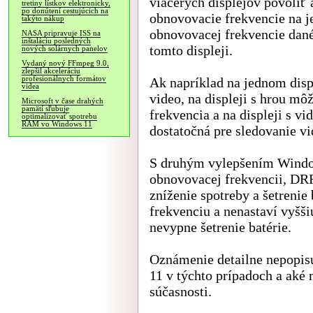
viacerých displejov povoliť
tretiny lístkov elektronicky,
po donútení cestujúcich na
obnovovacie frekvencie na j
takýto nákup
obnovovacej frekvencie dané
NASA pripravuje ISS na
inštaláciu posledných
tomto displeji.
nových solárnych panelov
Vydaný nový FFmpeg 9.0,
zlepšil akceleráciu
profesionálnych formátov
Ak napríklad na jednom displ
videa
video, na displeji s hrou m
Microsoft v čase drahých
pamätí sľubuje
frekvencia a na displeji s v
optimalizovať spotrebu
RAM vo Windows 11
dostatočná pre sledovanie vi
S druhým vylepšením Windo
obnovovacej frekvencii, DRR
zníženie spotreby a šetrenie
frekvenciu a nenastaví vyšš
nevypne šetrenie batérie.
Oznámenie detailne nepopisu
11 v týchto prípadoch a aké
súčasnosti.