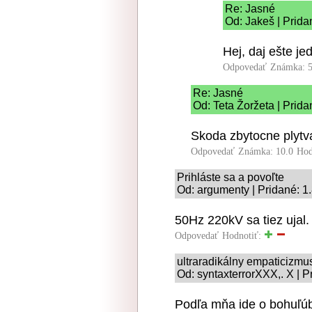
Re: Jasné
Od: Jakeš | Prida
Hej, daj ešte je
Odpovedať
Známka: 5
Re: Jasné
Od: Teta Žoržeta | Prida
Skoda zbytocne plytv
Odpovedať
Známka: 10.0
Hod
Prihláste sa a povoľte
Od: argumenty | Pridané: 1
50Hz 220kV sa tiez ujal.
Odpovedať
Hodnotiť:
ultraradikálny empaticizmu
Od: syntaxterrorXXX,. X | P
Podľa mňa ide o bohuľúbu