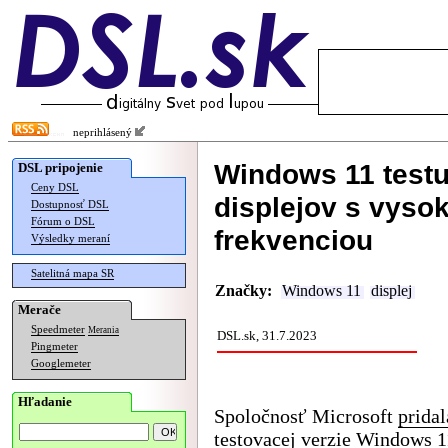
neprihlásený
Windows 11 testu
DSL pripojenie
Ceny DSL
displejov s vys
Dostupnosť DSL
Fórum o DSL
frekvenciou
Výsledky meraní
Satelitná mapa SR
Značky:
Windows 11
displej
Merače
Speedmeter
Merania
DSL.sk, 31.7.2023
Pingmeter
Googlemeter
Hľadanie
Spoločnosť Microsoft
pridal
testovacej verzie Windows 1