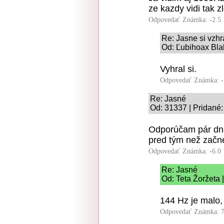
ze kazdy vidi tak zl
Odpovedať
Známka: -2.5
Re: Jasne si vzhr
Od: Ľubihoax Bla
Vyhral si.
Odpovedať
Známka: -
Re: Jasné
Od: 31337 | Pridané:
Odporúčam pár dní
pred tým než začn
Odpovedať
Známka: -6.0
Re: Jasné
Od: Teta Žoržeta 
144 Hz je malo
Odpovedať
Známka: 7