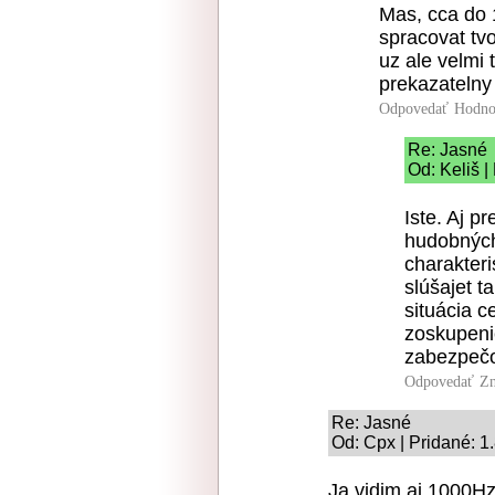
Mas, cca do 
spracovat tvo
uz ale velmi 
prekazatelny
Odpovedať
Hodno
Re: Jasné
Od: Keliš |
Iste. Aj p
hudobných
charakter
slúšajet t
situácia c
zoskupenie
zabezpeč
Odpovedať
Zn
Re: Jasné
Od: Cpx | Pridané: 1
Ja vidim aj 1000Hz