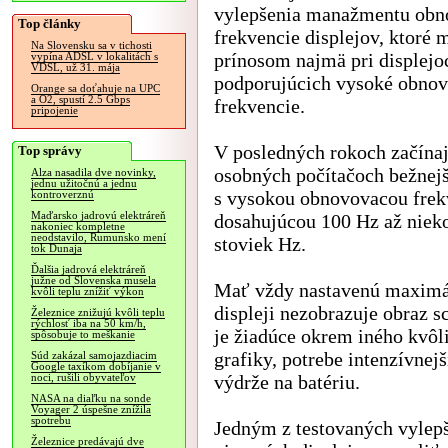
vylepšenia manažmentu obn
Top články
frekvencie displejov, ktoré 
Na Slovensku sa v tichosti
prínosom najmä pri displejo
vypína ADSL v lokalitách s
VDSL, už 31. mája
podporujúcich vysoké obnov
Orange sa doťahuje na UPC
a O2, spustí 2.5 Gbps
frekvencie.
pripojenie
V posledných rokoch začínaj
Top správy
osobných počítačoch bežnejš
Alza nasadila dve novinky,
jednu užitočnú a jednu
s vysokou obnovovacou frek
kontroverznú
Maďarsko jadrovú elektráreň
dosahujúcou 100 Hz až niek
nakoniec kompletne
neodstavilo, Rumunsko mení
stoviek Hz.
tok Dunaja
Ďalšia jadrová elektráreň
južne od Slovenska musela
Mať vždy nastavenú maximál
kvôli teplu znížiť výkon
displeji nezobrazuje obraz s
Železnice znižujú kvôli teplu
rýchlosť iba na 50 km/h,
je žiadúce okrem iného kvôli
spôsobuje to meškanie
grafiky, potrebe intenzívnej
Súd zakázal samojazdiacim
Google taxíkom dobíjanie v
výdrže na batériu.
noci, rušili obyvateľov
NASA na diaľku na sonde
Voyager 2 úspešne znížila
spotrebu
Jedným z testovaných vylepš
Železnice predávajú dve