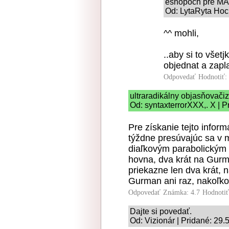
eshopoch pre MA
Od: LytaRyta Hoch
^^ mohli,
..aby si to všetj
objednat a zaplat
Odpovedať
Hodnotiť:
ultraradikálny objasňovač
Od: syntaxterrorXXX,. X | P
Pre získanie tejto inform
týždne presúvajúc sa v 
diaľkovým parabolickým m
hovna, dva krát na Gurm
priekazne len dva krát, 
Gurman ani raz, nakoľko
Odpovedať
Známka: 4.7
Hodnoti
Dajte si povedať.
Od: Vizionár | Pridané: 29.