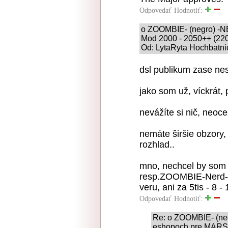
Odpovedať
Hodnotiť:
o ZOOMBIE- (negro) -N
Mod 2000 - 2050++ (220
Od: LytaRyta Hochbatnic
dsl publikum zase nes
jako som už, víckrát, p
nevážíte si nič, neoce
nemáte širšie obzory, 
rozhlad..
mno, nechcel by som 
resp.ZOOMBIE-Nerd- 
veru, ani za 5tis - 8 - 
Odpovedať
Hodnotiť:
Re: o ZOOMBIE- (ne
eshopoch pre MARSE