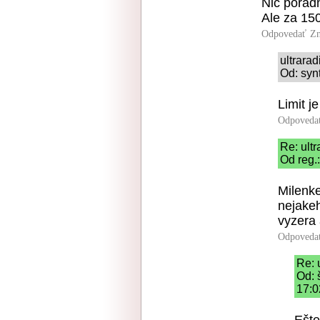
Nič porad
Ale za 15
Odpovedať
Zn
ultrara
Od: syn
Limit j
Odpoveda
Re: ultr
Od reg.
Milenke
nejakeh
vyzera
Odpoveda
Re: 
Od: 
17:0