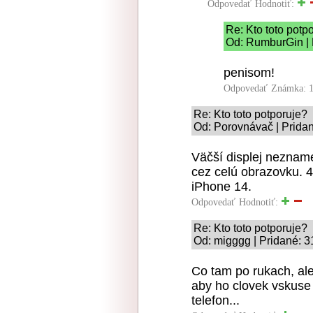
Odpovedať
Hodnotiť:
Re: Kto toto potp
Od: RumburGin | 
penisom!
Odpovedať
Známka: 1
Re: Kto toto potporuje?
Od: Porovnávač | Prida
Väčší displej nezname
cez celú obrazovku. 4
iPhone 14.
Odpovedať
Hodnotiť:
Re: Kto toto potporuje?
Od: migggg | Pridané: 3
Co tam po rukach, ale
aby ho clovek vskuse z
telefon...