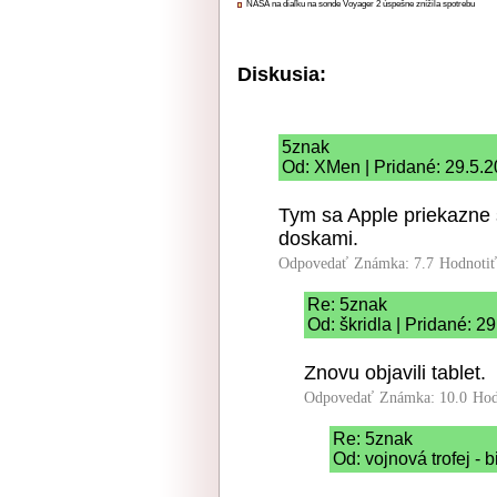
NASA na diaľku na sonde Voyager 2 úspešne znížila spotrebu
Diskusia:
5znak
Od: XMen | Pridané: 29.5.
Tym sa Apple priekazne s
doskami.
Odpovedať
Známka: 7.7
Hodnoti
Re: 5znak
Od: škridla | Pridané: 2
Znovu objavili tablet.
Odpovedať
Známka: 10.0
Hod
Re: 5znak
Od: vojnová trofej - 