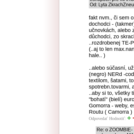
Od: Lyta ZkrachZne
fakt nvm., či sem o
dochodci - (takmer)
učnovkách, alebo zk
důchodci, zo skrach
..rozdrobenej TE-P
(..aj to len max.n
hale.. )
..alebo súčasní, u
(negro) NERd -codér
textilom, šatami, 
spotrebn.tovarmi, 
..aby si to, všetky 
"bohatí" (bielí) eu
Gomorra - weby, 
Routu ( Camorra )
Odpovedať
Hodnotiť:
Re: o ZOOMBIE- 