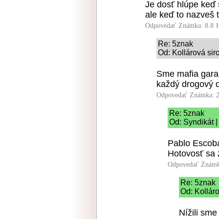
Je dosť hlúpe keď 
ale keď to nazveš t
Odpovedať
Známka: 8.8
Re: 5znak
Od: Kollárová sir
Sme mafia garan
každý drogový d
Odpovedať
Známka: 2
Re: 5znak
Od: Syndikát |
Pablo Escoba
Hotovosť sa z
Odpovedať
Známk
Re: 5znak
Od: Kolláro
Nížili sme