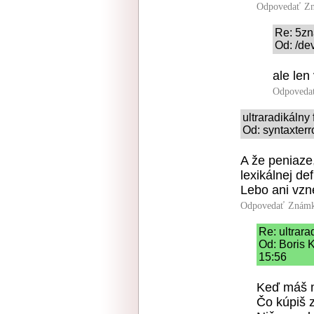
Odpovedať
Zn
Re: 5zn
Od: /de
ale len
Odpoveda
ultraradikálny
Od: syntaxterr
A že peniaze
lexikálnej de
Lebo ani vzn
Odpovedať
Známk
Re: ultrara
Od: Boris K
15:56
Keď máš mi
Čo kúpiš