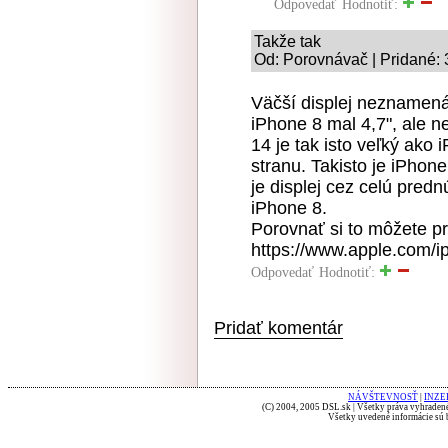
Odpovedať
Hodnotiť:
Takže tak
Od: Porovnávač | Pridané: 
Väčší displej neznamená 
iPhone 8 mal 4,7", ale n
14 je tak isto veľký ako 
stranu. Takisto je iPhon
je displej cez celú predn
iPhone 8.
Porovnať si to môžete p
https://www.apple.com/
Odpovedať
Hodnotiť:
Pridať komentár
NÁVŠTEVNOSŤ
|
INZE
(C) 2004, 2005 DSL.sk | Všetky práva vyhradené
Všetky uvedené informácie sú b