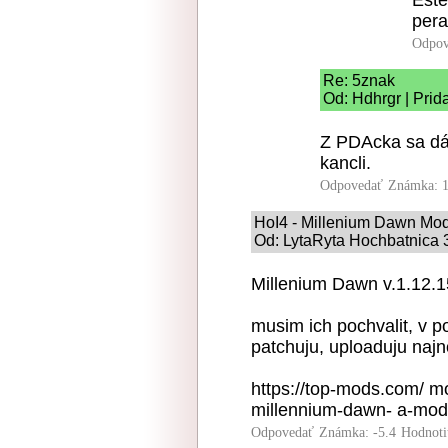
Ešte
pera
Odpov
Re: 5znak
Od: Hdhrgr | Prid
Z PDAcka sa dá a
kancli.
Odpovedať
Známka: 1
HoI4 - Millenium Dawn Mod
Od: LytaRyta Hochbatnica 3
Millenium Dawn v.1.12.15
musim ich pochvalit, v p
patchuju, uploaduju najn
https://top-mods.com/ mo
millennium-dawn- a-mod
Odpovedať
Známka: -5.4
Hodnoti