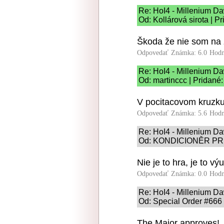
Re: HoI4 - Millenium D
Od: Kollárová sirota | P
Škoda že nie som na 
Odpovedať
Známka: 6.0
Hodn
Re: HoI4 - Millenium D
Od: martinccc | Pridané
V pocitacovom kruzku
Odpovedať
Známka: 5.6
Hodn
Re: HoI4 - Millenium D
Od: KONDICIONĚR PRE 
Nie je to hra, je to 
Odpovedať
Známka: 0.0
Hodn
Re: HoI4 - Millenium D
Od: Special Order #666 
The Major approves!