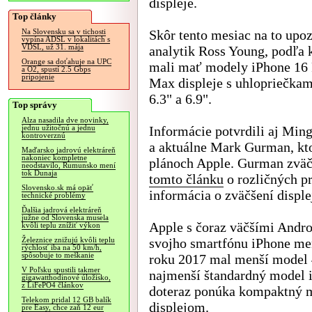
displeje.
Top články
Skôr tento mesiac na to upoz
Na Slovensku sa v tichosti
vypína ADSL v lokalitách s
VDSL, už 31. mája
analytik Ross Young, podľa 
Orange sa doťahuje na UPC
mali mať modely iPhone 16 
a O2, spustí 2.5 Gbps
pripojenie
Max displeje s uhlopriečkam
6.3" a 6.9".
Top správy
Alza nasadila dve novinky,
Informácie potvrdili aj Min
jednu užitočnú a jednu
kontroverznú
a aktuálne Mark Gurman, kto
Maďarsko jadrovú elektráreň
nakoniec kompletne
plánoch Apple. Gurman zväčš
neodstavilo, Rumunsko mení
tok Dunaja
tomto článku
o rozličných pr
Slovensko.sk má opäť
informácia o zväčšení displej
technické problémy
Ďalšia jadrová elektráreň
južne od Slovenska musela
Apple s čoraz väčšími Andr
kvôli teplu znížiť výkon
svojho smartfónu iPhone men
Železnice znižujú kvôli teplu
rýchlosť iba na 50 km/h,
spôsobuje to meškanie
roku 2017 mal menší model 4
V Poľsku spustili takmer
najmenší štandardný model i
gigawatthodinové úložisko,
z LiFePO4 článkov
doteraz ponúka kompaktný m
Telekom pridal 12 GB balík
displejom.
pre Easy, chce zaň 12 eur