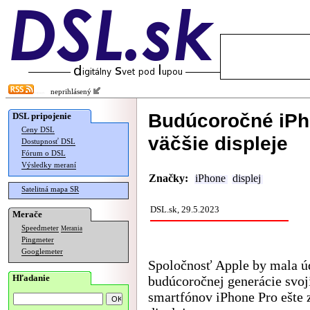
neprihlásený
Budúcoročné iPh
DSL pripojenie
Ceny DSL
väčšie displeje
Dostupnosť DSL
Fórum o DSL
Výsledky meraní
Značky:
iPhone
displej
Satelitná mapa SR
DSL.sk, 29.5.2023
Merače
Speedmeter
Merania
Pingmeter
Googlemeter
Spoločnosť Apple by mala ú
Hľadanie
budúcoročnej generácie svoj
smartfónov iPhone Pro ešte 