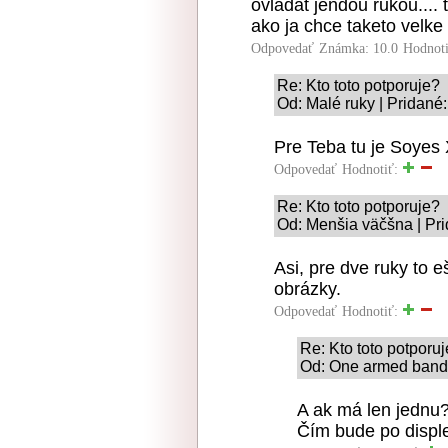
ovladat jendou rukou....
ako ja chce taketo velke 
Odpovedať
Známka: 10.0
Hodnot
Re: Kto toto potporuje?
Od: Malé ruky | Pridané
Pre Teba tu je Soyes
Odpovedať
Hodnotiť:
Re: Kto toto potporuje?
Od: Menšia väčšna | Pri
Asi, pre dve ruky to e
obrázky.
Odpovedať
Hodnotiť:
Re: Kto toto potporu
Od: One armed bandit
A ak má len jednu
Čím bude po disple