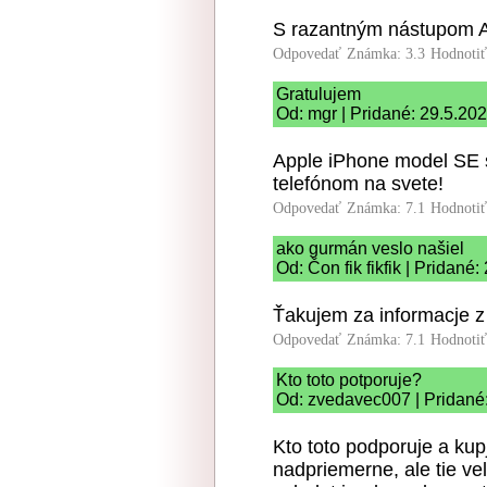
S razantným nástupom App
Odpovedať
Známka: 3.3
Hodnoti
Gratulujem
Od: mgr | Pridané: 29.5.20
Apple iPhone model SE 
telefónom na svete!
Odpovedať
Známka: 7.1
Hodnoti
ako gurmán veslo našiel
Od: Čon fik fikfik | Pridané
Ťakujem za informacje 
Odpovedať
Známka: 7.1
Hodnoti
Kto toto potporuje?
Od: zvedavec007 | Pridané
Kto toto podporuje a kup
nadpriemerne, ale tie vel