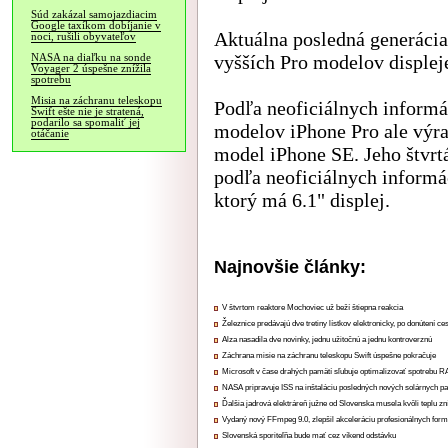
Súd zakázal samojazdiacim
Google taxíkom dobíjanie v
Aktuálna posledná generácia
noci, rušili obyvateľov
vyšších Pro modelov displeje
NASA na diaľku na sonde
Voyager 2 úspešne znížila
spotrebu
Misia na záchranu teleskopu
Podľa neoficiálnych informá
Swift ešte nie je stratená,
podarilo sa spomaliť jej
modelov iPhone Pro ale výra
otáčanie
model iPhone SE. Jeho štvrt
podľa neoficiálnych informá
ktorý má 6.1" displej.
Najnovšie články:
V štvrtom reaktore Mochoviec už beží štiepna reakcia
Železnice predávajú dve tretiny lístkov elektronicky, po donútení ce
Alza nasadila dve novinky, jednu užitočnú a jednu kontroverznú
Záchrana misie na záchranu teleskopu Swift úspešne pokračuje
Microsoft v čase drahých pamätí sľubuje optimalizovať spotrebu
NASA pripravuje ISS na inštaláciu posledných nových solárnych p
Ďalšia jadrová elektráreň južne od Slovenska musela kvôli teplu zn
Vydaný nový FFmpeg 9.0, zlepšil akceleráciu profesionálnych form
Slovenská sporiteľňa bude mať cez víkend odstávku