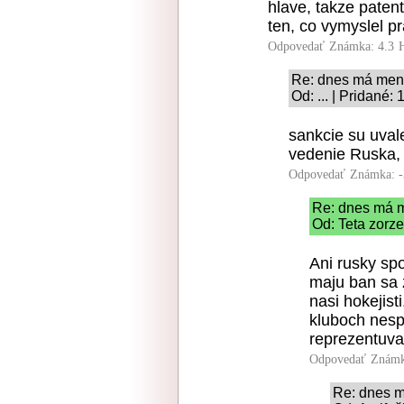
hlave, takze paten
ten, co vymyslel p
Odpovedať
Známka: 4.3
Re: dnes má men
Od: ... | Pridané:
sankcie su uval
vedenie Ruska, 
Odpovedať
Známka: -
Re: dnes má 
Od: Teta zorze
Ani rusky spo
maju ban sa 
nasi hokejist
kluboch nesp
reprezentuvat
Odpovedať
Známk
Re: dnes 