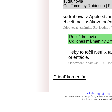
súdruhovia
Od: Tommmy Robinson | Pri
súdruhovia z Apple stvár
chceli mať usákovo poča
Odpovedať
Známka: 3.3
Hodnoti
Re: súdruhovia
Od: dnes má meniny Bift
Keby to točil Netflix 
orientácie.
Odpovedať
Známka: 10.0
Hod
Pridať komentár
NÁVŠTEVNOSŤ
|
INZE
(C) 2004, 2005 DSL.sk | Všetky práva vyhradené
Všetky uvedené informácie sú b