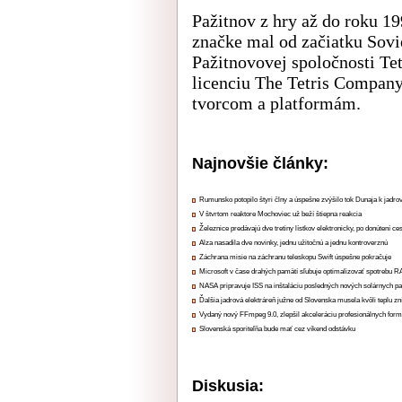
Pažitnov z hry až do roku 19
značke mal od začiatku Sovie
Pažitnovovej spoločnosti Te
licenciu The Tetris Company
tvorcom a platformám.
Najnovšie články:
Rumunsko potopilo štyri člny a úspešne zvýšilo tok Dunaja k jadrov
V štvrtom reaktore Mochoviec už beží štiepna reakcia
Železnice predávajú dve tretiny lístkov elektronicky, po donútení ce
Alza nasadila dve novinky, jednu užitočnú a jednu kontroverznú
Záchrana misie na záchranu teleskopu Swift úspešne pokračuje
Microsoft v čase drahých pamätí sľubuje optimalizovať spotrebu
NASA pripravuje ISS na inštaláciu posledných nových solárnych p
Ďalšia jadrová elektráreň južne od Slovenska musela kvôli teplu zn
Vydaný nový FFmpeg 9.0, zlepšil akceleráciu profesionálnych form
Slovenská sporiteľňa bude mať cez víkend odstávku
Diskusia: