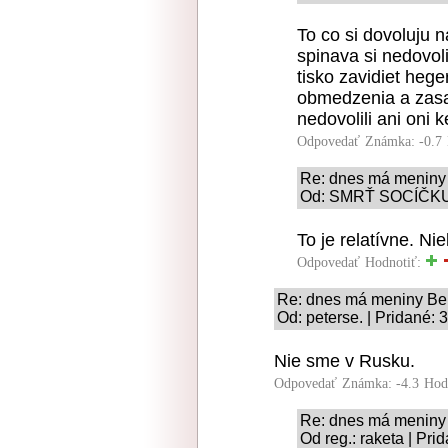
To co si dovoluju 
spinava si nedovoli
tisko zavidiet heg
obmedzenia a zasa
nedovolili ani oni k
Odpovedať
Známka: -0.7
Re: dnes má meniny
Od: SMRŤ SOCÍČKU! 
To je relatívne. Nie
Odpovedať
Hodnotiť:
Re: dnes má meniny Be
Od: peterse. | Pridané: 
Nie sme v Rusku.
Odpovedať
Známka: -4.3
Hod
Re: dnes má meniny
Od reg.: raketa | Pri