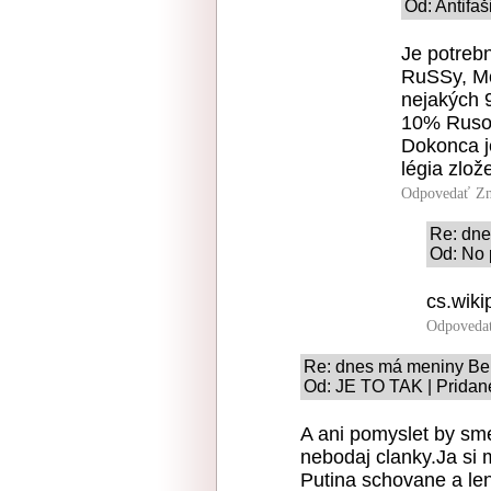
Od: Antifaš
Je potrebn
RuSSy, Mos
nejakých 9
10% Rusov,
Dokonca je
légia zlo
Odpovedať
Zn
Re: dn
Od: No 
cs.wik
Odpoveda
Re: dnes má meniny Be
Od: JE TO TAK | Pridan
A ani pomyslet by sme
nebodaj clanky.Ja si 
Putina schovane a len 