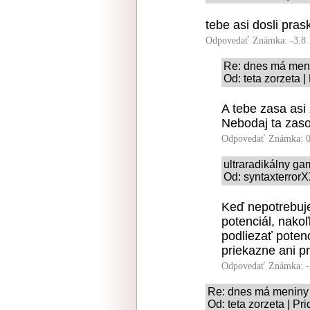
tebe asi dosli pras
Odpovedať
Známka: -3.8
Re: dnes má men
Od: teta zorzeta 
A tebe zasa asi 
Nebodaj ta zaso
Odpovedať
Známka: 0
ultraradikálny g
Od: syntaxterrorX
Keď nepotrebuje
potenciál, nako
podliezať poten
priekazne ani p
Odpovedať
Známka: -
Re: dnes má meniny
Od: teta zorzeta | Pr