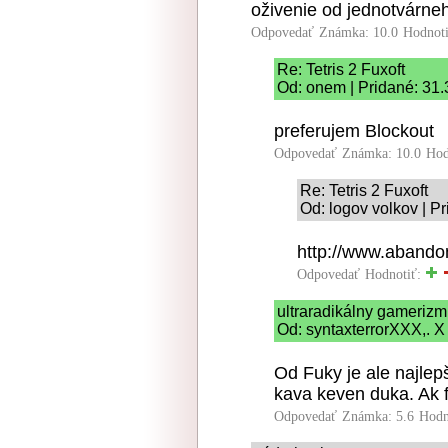
oživenie od jednotvárne
Odpovedať
Známka: 10.0
Hodnot
Re: Tetris 2 Fuxoft
Od: onem | Pridané: 31.
preferujem Blockout
Odpovedať
Známka: 10.0
Hod
Re: Tetris 2 Fuxoft
Od: logov volkov | P
http://www.abando
Odpovedať
Hodnotiť:
ultraradikálny gameriz
Od: syntaxterrorXXX,. X 
Od Fuky je ale najlep
kava keven duka. Ak 
Odpovedať
Známka: 5.6
Hodn