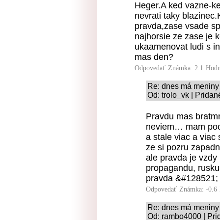
Heger.A ked vazne-ke
nevrati taky blazine
pravda,zase vsade spi
najhorsie ze zase je 
ukaamenovat ludi s 
mas den?
Odpovedať
Známka: 2.1
Hodn
Re: dnes má meniny
Od: trolo_vk | Prida
Pravdu mas bratmm
neviem… mam pocit
a stale viac a viac
ze si pozru zapad
ale pravda je vzdy
propagandu, rusku
pravda &#128521;
Odpovedať
Známka: -0.6
Re: dnes má meniny
Od: rambo4000 | Pri