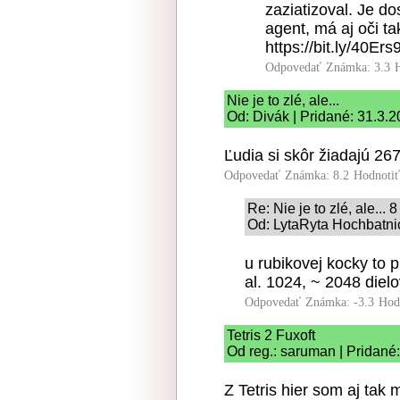
zaziatizoval. Je do
agent, má aj oči t
https://bit.ly/40Ers
Odpovedať
Známka: 3.3
Nie je to zlé, ale...
Od: Divák | Pridané: 31.3.
Ľudia si skôr žiadajú 267
Odpovedať
Známka: 8.2
Hodnoti
Re: Nie je to zlé, ale... 8
Od: LytaRyta Hochbatnic
u rubikovej kocky to 
al. 1024, ~ 2048 dielo
Odpovedať
Známka: -3.3
Hod
Tetris 2 Fuxoft
Od reg.: saruman | Pridané
Z Tetris hier som aj tak 