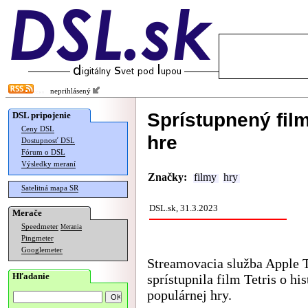
neprihlásený
Sprístupnený film
DSL pripojenie
Ceny DSL
hre
Dostupnosť DSL
Fórum o DSL
Výsledky meraní
Značky:
filmy
hry
Satelitná mapa SR
DSL.sk, 31.3.2023
Merače
Speedmeter
Merania
Pingmeter
Googlemeter
Streamovacia služba Apple 
Hľadanie
sprístupnila film Tetris o hist
populárnej hry.