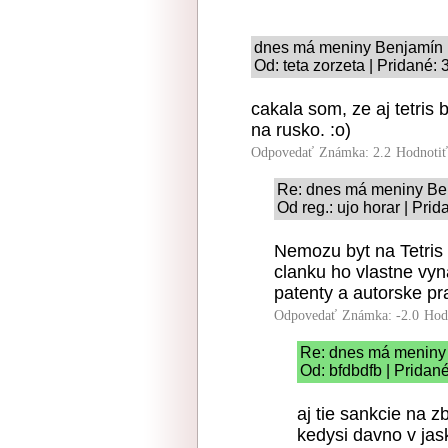
dnes má meniny Benjamín
Od: teta zorzeta | Pridané:
cakala som, ze aj tetris
na rusko. :o)
Odpovedať
Známka: 2.2
Hodnoti
Re: dnes má meniny Be
Od reg.: ujo horar | Pri
Nemozu byt na Tetris 
clanku ho vlastne vyn
patenty a autorske pr
Odpovedať
Známka: -2.0
Hod
Re: dnes má meniny
Od: bfdbdfb | Pridan
aj tie sankcie na z
kedysi davno v ja