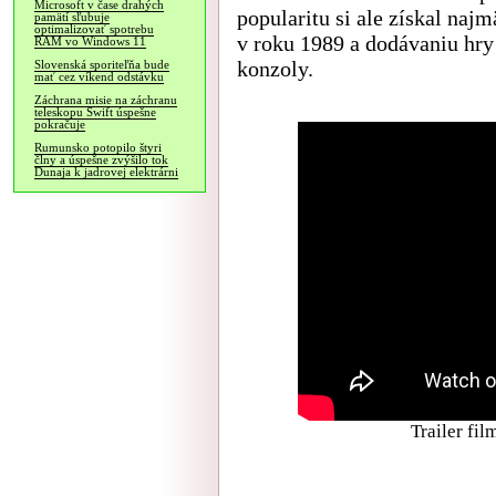
Microsoft v čase drahých
popularitu si ale získal na
pamätí sľubuje
optimalizovať spotrebu
v roku 1989 a dodávaniu hry
RAM vo Windows 11
konzoly.
Slovenská sporiteľňa bude
mať cez víkend odstávku
Záchrana misie na záchranu
teleskopu Swift úspešne
pokračuje
Rumunsko potopilo štyri
člny a úspešne zvýšilo tok
Dunaja k jadrovej elektrárni
Trailer fi