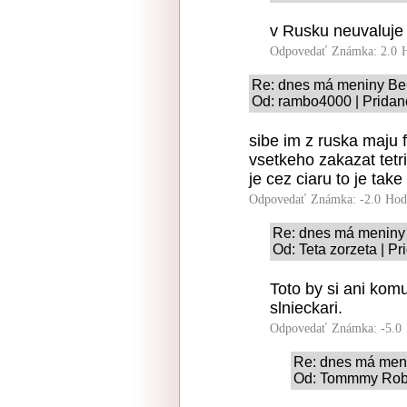
v Rusku neuvaluje
Odpovedať
Známka: 2.0
Re: dnes má meniny Be
Od: rambo4000 | Pridan
sibe im z ruska maju f
vsetkeho zakazat tetri
je cez ciaru to je tak
Odpovedať
Známka: -2.0
Hod
Re: dnes má meniny
Od: Teta zorzeta | P
Toto by si ani komun
slnieckari.
Odpovedať
Známka: -5.0
Re: dnes má men
Od: Tommmy Robin