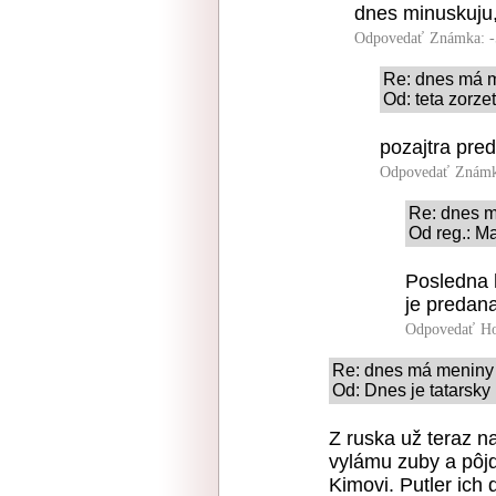
dnes minuskuju, 
Odpovedať
Známka: -
Re: dnes má 
Od: teta zorze
pozajtra pred
Odpovedať
Známk
Re: dnes m
Od reg.: M
Posledna 
je predana
Odpovedať
Ho
Re: dnes má meniny
Od: Dnes je tatarsky 
Z ruska už teraz n
vylámu zuby a pôjd
Kimovi. Putler ich 