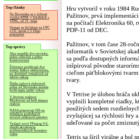
Top články
Hru vytvoril v roku 1984 Ru
Pažitnov, prvá implementáci
Na Slovensku sa v tichosti
vypína ADSL v lokalitách s
VDSL, už 31. mája
na počítači Elektronika 60, r
Orange sa doťahuje na UPC
PDP-11 od DEC.
a O2, spustí 2.5 Gbps
pripojenie
Pažitnov, v tom čase 28-roč
Top správy
informatik v Sovietskej akad
Alza nasadila dve novinky,
sa podľa dostupných informá
jednu užitočnú a jednu
kontroverznú
inšpiroval pôvodne starorím
Železnice predávajú dve
tretiny lístkov elektronicky,
cieľom päťblokovými tvarmi
po donútení cestujúcich na
takýto nákup
tvary.
Ďalšia jadrová elektráreň
južne od Slovenska musela
kvôli teplu znížiť výkon
V Tetrise je úlohou hráča uk
V štvrtom reaktore
vyplnili kompletné riadky, k
Mochoviec už beží štiepna
reakcia
použitých sedem rozdielnych 
NASA pripravuje ISS na
inštaláciu posledných
zvyšujúcej sa rýchlosti hry a
nových solárnych panelov
udeľované za počet zmiznutý
Vydaný nový FFmpeg 9.0,
zlepšil akceleráciu
profesionálnych formátov
videa
Tetris sa šíril virálne a bol