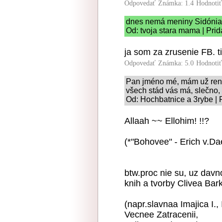
Odpovedať
Známka: 1.4
Hodnoti
dnes nemá meniny Sidónia
Od: tvoja stara mama | Pri
ja som za zrusenie FB. t
Odpovedať
Známka: 5.0
Hodnoti
Pan jméno mé, mám už ren
všech stád vás má, slečno, 
Od: Hochbatnice a 3rybe | 
Allaah ~~ Ellohim! !!?
(*"Bohovee" - Erich v.Da
btw.proc nie su, uz davno
knih a tvorby Clivea Bar
(napr.slavnaa Imajica I.,
Vecnee Zatracenii,