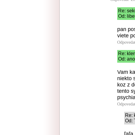
Re: se
Od: libe
pan pos
viete p
Odpoveda
Re: kle
Od: ano
Vam ka
niekto 
koz z 
tento s
psychia
Odpoveda
Re: 
Od: 
ľaľa