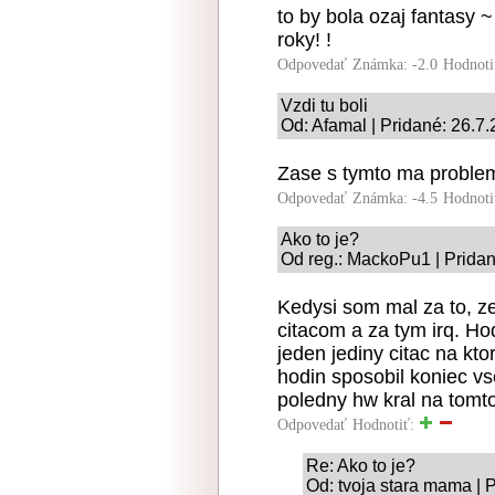
to by bola ozaj fantasy 
roky! !
Odpovedať
Známka: -2.0
Hodnoti
Vzdi tu boli
Od: Afamal | Pridané: 26.7
Zase s tymto ma problem 
Odpovedať
Známka: -4.5
Hodnoti
Ako to je?
Od reg.: MackoPu1 | Pridan
Kedysi som mal za to, ze
citacom a za tym irq. Ho
jeden jediny citac na kto
hodin sposobil koniec v
poledny hw kral na tomt
Odpovedať
Hodnotiť:
Re: Ako to je?
Od: tvoja stara mama | 