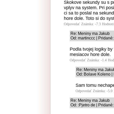
Skokove sekundy su s pr
vplyv na system. Pri posi
ci sa to poslal na seku
hore dole. Toto si do sy
Odpovedať
Známka: -7.3
Hodnoti
Re: Meniny ma Jakub
Od: martinccc | Pridané
Podla tvojej logiky by
mesiacov hore dole.
Odpovedať
Známka: -1.4
Hod
Re: Meniny ma Jaku
Od: Bolave Koleno | 
Sam tomu nechapes
Odpovedať
Známka: -5.0
Re: Meniny ma Jakub
Od: :Pjetro de | Pridané