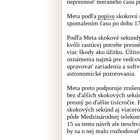
nepresnosť meraného času pr
Meta podľa
popisu
skokovú 
spomalením času po dobu 17
Podľa Meta skokové sekundy 
kvôli rastúcej potrebe pres
viac škody ako úžitku. Úžit
oznámenia najmä pre vedcov 
upravovať zariadenia a soft
astronomické pozorovania.
Meta preto podporuje zrušen
bez ďalších skokových sekún
presný po ďalšie tisícročie.
skokových sekúnd aj viacero
pôde Medzinárodnej telekom
15 sa tento návrh ale neschv
by sa o nej malo rozhodovať