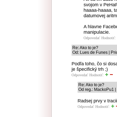
svojom v PeHaP
haaaa-haaaa, ta
datumovej aritm
A hlavne Faceb
manipulacie.
Odpovedať
Hodnotiť:
Re: Ako to je?
Od: Lues de Funes | Pri
Podľa toho, čo si dos
je špecifický trh ;)
Odpovedať
Hodnotiť:
Re: Ako to je?
Od reg.: MackoPu1 |
Radsej prvy v traci
Odpovedať
Hodnotiť: