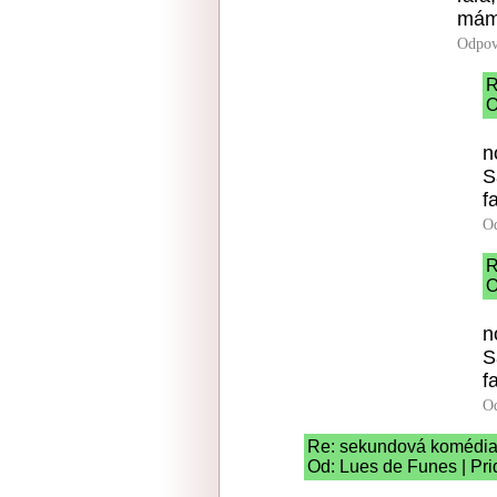
mám
Odpov
R
O
n
S
f
O
R
O
n
S
f
O
Re: sekundová komédi
Od: Lues de Funes | Pri