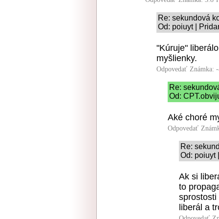
Re: sekundová k
Od: poiuyt | Prid
"Kúruje" liberál
myšlienky.
Odpovedať
Známka: -
Re: sekundov
Od: CPT.obviju
Aké choré my
Odpovedať
Známk
Re: sekun
Od: poiuyt 
Ak si libe
to propaga
sprostosti
liberál a 
Odpovedať
Zn