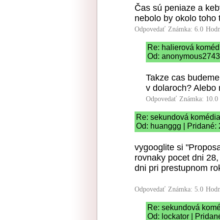
Čas sú peniaze a keby
nebolo by okolo toho 
Odpovedať
Známka: 6.0
Hodn
Re: halierová koméd
Od: anonymous2743 |
Takze cas budeme 
v dolaroch? Alebo 
Odpovedať
Známka: 10.0
Re: sekundová komédi
Od: huanggg | Pridané:
vygooglite si "Propos
rovnaky pocet dni 28,
dni pri prestupnom rok
Odpovedať
Známka: 5.0
Hodn
Re: sekundová komé
Od: lockator | Prida