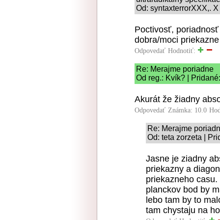
Od: syntaxterrorXXX,. X
Poctivosť, poriadnosť 
dobra/moci priekazne
Odpovedať
Hodnotiť:
Re: Merajme poriadne
Od reg.: Kvík? | Pridané
Akurát že žiadny abso
Odpovedať
Známka: 10.0
Hod
Re: Merajme poriad
Od: teta zorzeta | Pr
Jasne je ziadny abs
priekazny a diagon
priekazneho casu. 
planckov bod by ma
lebo tam by to malo
tam chystaju na ho