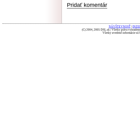
Pridať komentár
NÁVŠTEVNOSŤ
|
INZE
(C) 2004, 2005 DSL.sk | Všetky práva vyhradené
Všetky uvedené informácie sú b