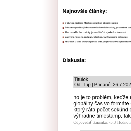
Najnovšie články:
V štvrtom reaktore Mochoviec už beží štiepna reakcia
Železnice predávajú dve tretiny lístkov elektronicky, po donútení ce
Alza nasadila dve novinky, jednu užitočnú a jednu kontroverznú
Záchrana misie na záchranu teleskopu Swift úspešne pokračuje
Microsoft v čase drahých pamätí sľubuje optimalizovať spotrebu
Diskusia:
Titulok
Od: Tup | Pridané: 26.7.20
no je to problém, keďže
globálny čas vo formáte
ktorý ráta počet sekúnd 
výhradne timestamp, tak
Odpovedať
Známka: -3.3
Hodnoti