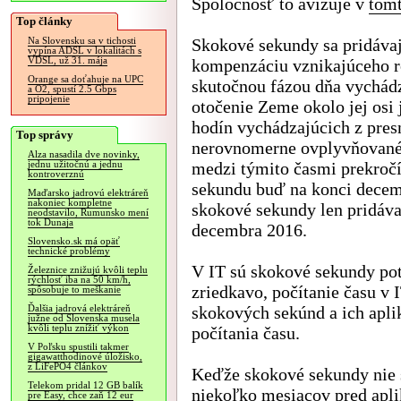
Spoločnosť to avizuje v
tomt
Top články
Skokové sekundy sa pridávaj
Na Slovensku sa v tichosti
vypína ADSL v lokalitách s
VDSL, už 31. mája
kompenzáciu vznikajúceho 
Orange sa doťahuje na UPC
skutočnou fázou dňa vychád
a O2, spustí 2.5 Gbps
pripojenie
otočenie Zeme okolo jej osi j
hodín vychádzajúcich z presn
Top správy
nerovnomerne ovplyvňované 
Alza nasadila dve novinky,
medzi týmito časmi prekročí
jednu užitočnú a jednu
kontroverznú
sekundu buď na konci decemb
Maďarsko jadrovú elektráreň
nakoniec kompletne
skokové sekundy len pridával
neodstavilo, Rumunsko mení
tok Dunaja
decembra 2016.
Slovensko.sk má opäť
technické problémy
V IT sú skokové sekundy po
Železnice znižujú kvôli teplu
rýchlosť iba na 50 km/h,
zriedkavo, počítanie času v 
spôsobuje to meškanie
skokových sekúnd a ich apli
Ďalšia jadrová elektráreň
južne od Slovenska musela
kvôli teplu znížiť výkon
počítania času.
V Poľsku spustili takmer
gigawatthodinové úložisko,
z LiFePO4 článkov
Keďže skokové sekundy nie s
Telekom pridal 12 GB balík
niekoľko mesiacov pred apli
pre Easy, chce zaň 12 eur