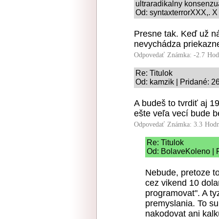
ultraradikalny konsenz
Od: syntaxterrorXXX,. X
Presne tak. Keď už n
nevychádza priekazn
Odpovedať
Známka: -2.7
Hod
Re: Titulok
Od: kamzik | Pridané: 2
A budeš to tvrdiť aj 
ešte veľa vecí bude b
Odpovedať
Známka: 3.3
Hodn
Re: Titulok
Od: BolaveKoleno | 
Nebude, pretoze to
cez vikend 10 dol
programovat". A ty
premyslania. To su
nakodovat ani kalk