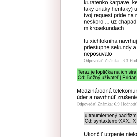
kuratenko karpave, ke
taky onaky hentaky) 
tvoj request pride na 
neskoro ... uz chapad
mikrosekundach
tu xichtokniha navrhuj
priestupne sekundy a 
neposuvalo
Odpovedať
Známka: -3.3
Hod
Teraz je loptička na ich stra
Od: Bežný užívateľ | Prida
Medzinárodná telekomuni
úder a navrhnúť zrušeni
Odpovedať
Známka: 6.9
Hodnoti
ultraumiernený pacifiz
Od: syntaxterrorXXX,. X
Ukončiť utrpenie nieko