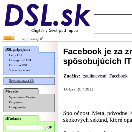
neprihlásený
Facebook je za 
DSL pripojenie
Ceny DSL
spôsobujúcich I
Dostupnosť DSL
Fórum o DSL
Výsledky meraní
Značky:
zaujímavosti
Facebook
Satelitná mapa SR
DSL.sk, 26.7.2022
Merače
Speedmeter
Merania
Pingmeter
Googlemeter
Spoločnosť Meta, pôvodne F
Hľadanie
skokových sekúnd, ktoré opa