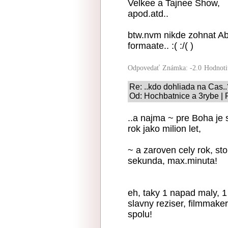
Velkee a Tajnee Show,
apod.atd..
btw.nvm nikde zohnat Aba
formaate.. :( :/( )
Odpovedať
Známka: -2.0
Hodnoti
Re: ..kdo dohliada na Cas.
Od: Hochbatnice a 3rybe | 
..a najma ~ pre Boha je se
rok jako milion let,
~ a zaroven cely rok, sto
sekunda, max.minuta!
eh, taky 1 napad maly, 1
slavny reziser, filmmaker
spolu!