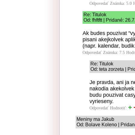
Odpovedať
Známka: 5.0
Re: Titulok
Od: fhftftt | Pridané: 26
Ak budes pouzivat "vy
pisani akejkolvek apl
(napr. kalendar, budik
Odpovedať
Známka: 7.5
Hodn
Re: Titulok
Od: teta zorzeta | Pr
Je pravda, ani ja 
nakodia akekolvek
budu pouzivat cas
vyrieseny.
Odpovedať
Hodnotiť:
Meniny ma Jakub
Od: Bolave Koleno | Pridan