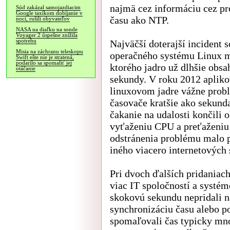
najmä cez informáciu cez pr
Súd zakázal samojazdiacim
Google taxíkom dobíjanie v
času ako NTP.
noci, rušili obyvateľov
NASA na diaľku na sonde
Voyager 2 úspešne znížila
spotrebu
Najväčší doterajší incident
Misia na záchranu teleskopu
operačného systému Linux ma
Swift ešte nie je stratená,
podarilo sa spomaliť jej
ktorého jadro už dlhšie obs
otáčanie
sekundy. V roku 2012 apliko
linuxovom jadre vážne probl
časovače kratšie ako sekund
čakanie na udalosti končili
vyťaženiu CPU a preťaženiu 
odstránenia problému malo 
iného viacero internetových 
Pri dvoch ďalších pridaniac
viac IT spoločností a systém
skokovú sekundu nepridali n
synchronizáciu času alebo p
spomaľovali čas typicky mn