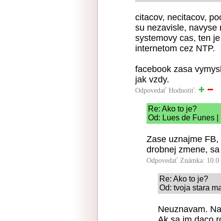
citacov, necitacov, p
su nezavisle, navyse
systemovy cas, ten je
internetom cez NTP.
facebook zasa vymysl
jak vzdy.
Odpovedať
Hodnotiť:
Re: Ako to je?
Od: Lues de Funes | 
Zase uznajme FB, že
drobnej zmene, sa 
Odpovedať
Známka: 10.0
Re: Ako to je?
Od: tvoja stara m
Neuznavam. Na 
Ak sa im daco ro