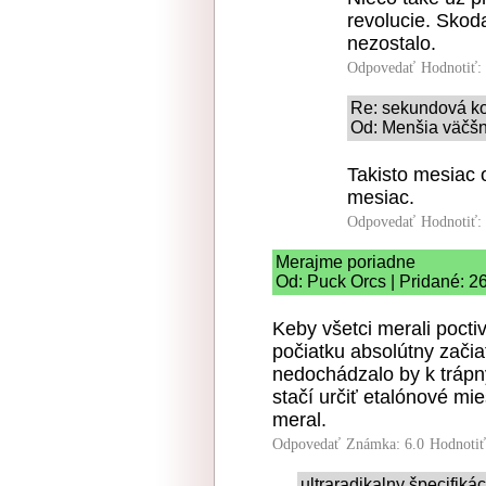
revolucie. Skoda
nezostalo.
Odpovedať
Hodnotiť:
Re: sekundová k
Od: Menšia väčšn
Takisto mesiac 
mesiac.
Odpovedať
Hodnotiť:
Merajme poriadne
Od: Puck Orcs | Pridané: 2
Keby všetci merali pocti
počiatku absolútny začia
nedochádzalo by k trápn
stačí určiť etalónové mi
meral.
Odpovedať
Známka: 6.0
Hodnoti
ultraradikalny špecifiká