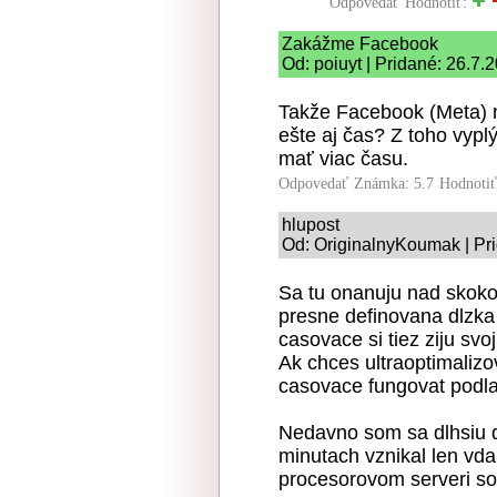
Odpovedať
Hodnotiť:
Zakážme Facebook
Od: poiuyt | Pridané: 26.7.
Takže Facebook (Meta) 
ešte aj čas? Z toho vy
mať viac času.
Odpovedať
Známka: 5.7
Hodnoti
hlupost
Od: OriginalnyKoumak | Pr
Sa tu onanuju nad skoko
presne definovana dlzka (
casovace si tiez ziju svo
Ak chces ultraoptimalizov
casovace fungovat podla 
Nedavno som sa dlhsiu do
minutach vznikal len vd
procesorovom serveri so