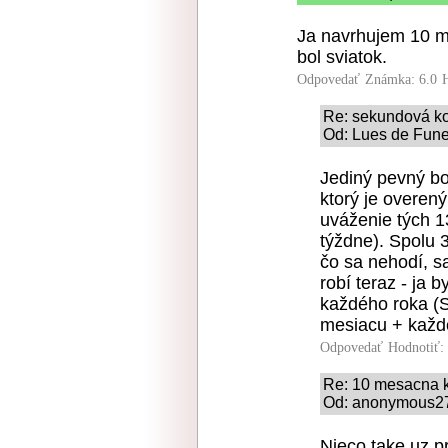
Ja navrhujem 10 m
bol sviatok.
Odpovedať
Známka: 6.0
Re: sekundová k
Od: Lues de Fune
Jediný pevný bo
ktorý je overený
uváženie tých 1
týždne). Spolu 
čo sa nehodí, s
robí teraz - ja 
každého roka (S
mesiacu + každé
Odpovedať
Hodnotiť:
Re: 10 mesacna 
Od: anonymous274
Nieco take uz p