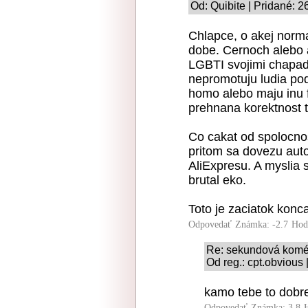
Od: Quibite | Pridané: 
Chlapce, o akej norma
dobe. Cernoch alebo a
LGBTI svojimi chapadl
nepromotuju ludia pod
homo alebo maju inu 
prehnana korektnost 
Co cakat od spolocnost
pritom sa dovezu aut
AliExpresu. A myslia si
brutal eko.
Toto je zaciatok konc
Odpovedať
Známka: -2.7
Hod
Re: sekundová komé
Od reg.: cpt.obvious
kamo tebe to dobre
Odpovedať
Známka: 3.8