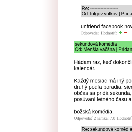
Re: -------------------
Od: lolgov volkov | Prid
unfriend facebook no
Odpovedať
Hodnotiť:
sekundová komédia
Od: Menšia väčšna | Pridan
Hádam raz, keď dokončí
kalendár.
Každý mesiac má iný poč
druhý podľa poradia, sie
občas sa pridá sekunda,
posúvaní letného času a
božská komédia.
Odpovedať
Známka: 7.8
Hodnoti
Re: sekundová komédi