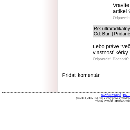
Vravíte
artikel 
Odpoveda
Re: ultraradikaln
Od: Buri | Pridan
Lebo práve "več
vlastnosť kérky
Odpovedať
Hodnotiť:
Pridať komentár
NÁVŠTEVNOSŤ
|
INZE
(C) 2004, 2005 DSL.sk | Všetky práva vyhradené
Všetky uvedené informácie sú b