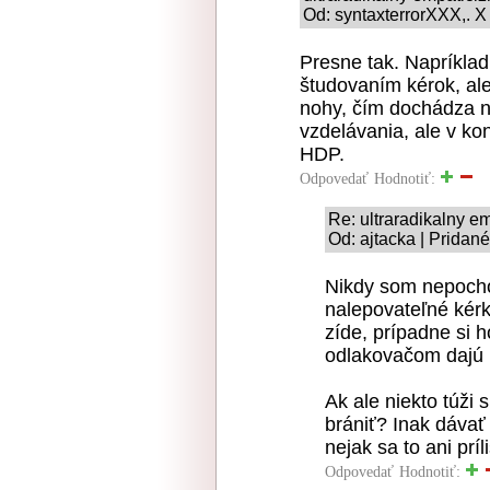
Od: syntaxterrorXXX,. X
Presne tak. Napríklad t
študovaním kérok, a
nohy, čím dochádza n
vzdelávania, ale v k
HDP.
Odpovedať
Hodnotiť:
Re: ultraradikalny e
Od: ajtacka | Pridan
Nikdy som nepocho
nalepovateľné kérk
zíde, prípadne si 
odlakovačom dajú p
Ak ale niekto túži
brániť? Inak dávať
nejak sa to ani príl
Odpovedať
Hodnotiť: