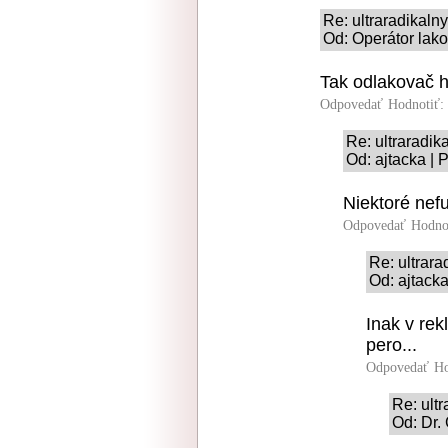
Re: ultraradikaln
Od: Operátor lako
Tak odlakovač h
Odpovedať
Hodnotiť:
Re: ultraradi
Od: ajtacka | 
Niektoré nefu
Odpovedať
Hodno
Re: ultrar
Od: ajtacka
Inak v rek
pero...
Odpovedať
Ho
Re: ult
Od: Dr.