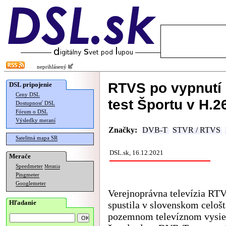
neprihlásený
RTVS po vypnutí
DSL pripojenie
Ceny DSL
test Športu v H.2
Dostupnosť DSL
Fórum o DSL
Výsledky meraní
Značky:
DVB-T
STVR / RTVS
Satelitná mapa SR
DSL.sk, 16.12.2021
Merače
Speedmeter
Merania
Pingmeter
Googlemeter
Verejnoprávna televízia RT
Hľadanie
spustila v slovenskom celoš
pozemnom televíznom vysie