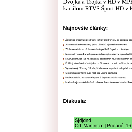
Dvojka a Trojka v HD v MPE
kanálom RTVS Šport HD v 
Najnovšie články:
Železnice predávajú dve tretiny lístkov elektronicky, po donútení ce
Alza nasadila dve novinky, jednu užitočnú a jednu kontroverznú
Záchrana misie na záchranu teleskopu Swift úspešne pokračuje
Microsoft v čase drahých pamätí sľubuje optimalizovať spotrebu
NASA pripravuje ISS na inštaláciu posledných nových solárnych p
Ďalšia jadrová elektráreň južne od Slovenska musela kvôli teplu zn
Vydaný nový FFmpeg 9.0, zlepšil akceleráciu profesionálnych form
Slovenská sporiteľňa bude mať cez víkend odstávku
NASA na diaľku na sonde Voyager 2 úspešne znížila spotrebu
Maďarsko jadrovú elektráreň nakoniec kompletne neodstavilo, Ru
Diskusia:
Sjdjdnd
Od: Martinccc | Pridané: 1