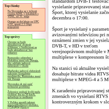
štandardom DVB-T testovac
Top články
vysielanie pripravovanej st
Šport, ktorej vysielanie začn
Na Slovensku sa v tichosti
vypína ADSL v lokalitách s
VDSL, už 31. mája
decembra o 17:00.
Orange sa doťahuje na UPC
a O2, spustí 2.5 Gbps
pripojenie
Šport je vysielaný s parame
avizovanými televíziou pri
Top správy
oznámení zmien v jej vysiel
Chrome sa bude
DVB-T, v HD v treťom
aktualizovať dvakrát
týždenne, v budúcnosti sa
bude aktualizovať bez
verejnoprávnom multiple v
reštartov
multiplexe v kompresnom š
Rumunsko odstrelmi a
blokádou mení tok Dunaja,
aby udržalo jadrovú
elektráreň v chode
Na stanici sú aktuálne vysie
Maďarsko jadrovú elektráreň
dosahuje bitrate videa RTV
nakoniec kompletne
neodstavilo, Rumunsko mení
multiplexe v MPEG-4 a 5 M
tok Dunaja
Slovensko.sk má opäť
technické problémy
K zaradeniu pripravovanej s
Železnice znižujú kvôli teplu
rýchlosť iba na 50 km/h,
zmenách vo vysielaní RTVS 
spôsobuje to meškanie
kontroverzným krokom v s
V Poľsku spustili takmer
gigawatthodinové úložisko,
z LiFePO4 článkov