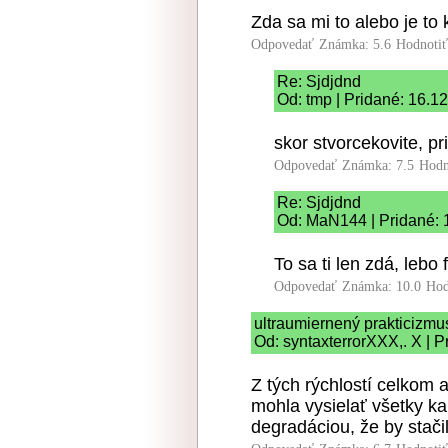
Zda sa mi to alebo je to
Odpovedať
Známka: 5.6
Hodnoti
Re: Sjdjdnd
Od: tmp | Pridané: 16.1
skor stvorcekovite, pr
Odpovedať
Známka: 7.5
Hodn
Re: Sjdjdnd
Od: MaN144 | Pridané: 
To sa ti len zdá, lebo
Odpovedať
Známka: 10.0
Hod
ultraumiernený prakticizmu
Od: syntaxterrorXXX,. X | 
Z tých rýchlostí celkom 
mohla vysielať všetky ka
degradáciou, že by stačil