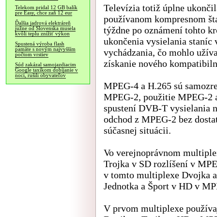
Televízia totiž úplne ukončil
Telekom pridal 12 GB balík
pre Easy, chce zaň 12 eur
používanom kompresnom šta
Ďalšia jadrová elektráreň
týždne po oznámení tohto k
južne od Slovenska musela
kvôli teplu znížiť výkon
ukončenia vysielania staníc
Spustená výroba flash
pamäte s novým najvyšším
vychádzania, čo mohlo užív
počtom vrstiev
získanie nového kompatibiln
Súd zakázal samojazdiacim
Google taxíkom dobíjanie v
noci, rušili obyvateľov
MPEG-4 a H.265 sú samozrej
MPEG-2, použitie MPEG-2 a 
spustení DVB-T vysielania n
odchod z MPEG-2 bez dostat
súčasnej situácii.
Vo verejnoprávnom multiplex
Trojka v SD rozlíšení v MP
v tomto multiplexe Dvojka a
Jednotka a Šport v HD v M
V prvom multiplexe používa