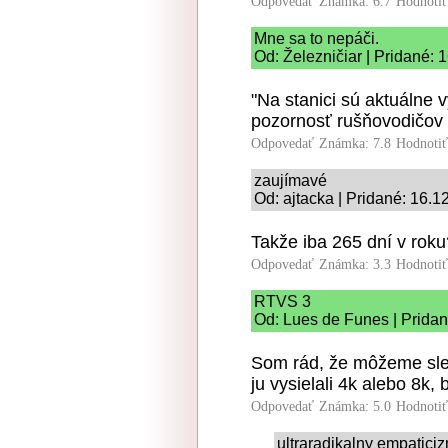
Odpovedať
Známka: 6.7
Hodnoti
Mne sa to nepáči.
Od: Železničiar | Pridané: 
"Na stanici sú aktuálne
pozornosť rušňovodičov 
Odpovedať
Známka: 7.8
Hodnoti
zaujímavé
Od: ajtacka | Pridané: 16.1
Takže iba 265 dní v roku
Odpovedať
Známka: 3.3
Hodnoti
RTVS 3
Od: Lues de Funes | Pridan
Som rád, že môžeme sled
ju vysielali 4k alebo 8k, 
Odpovedať
Známka: 5.0
Hodnoti
ultraradikalny empatici