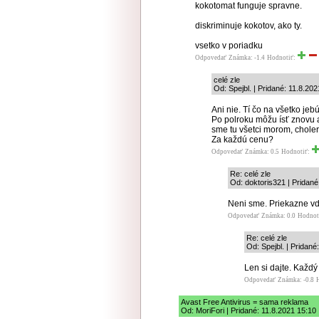
kokotomat funguje spravne.
diskriminuje kokotov, ako ty.
vsetko v poriadku
Odpovedať
Známka: -1.4
Hodnotiť:
celé zle
Od: Spejbl. | Pridané: 11.8.20
Ani nie. Tí čo na všetko je
Po polroku môžu ísť znovu a
sme tu všetci morom, choler
Za každú cenu?
Odpovedať
Známka: 0.5
Hodnotiť:
Re: celé zle
Od: doktoris321 | Pridané
Neni sme. Priekazne v
Odpovedať
Známka: 0.0
Hodnot
Re: celé zle
Od: Spejbl. | Pridané
Len si dajte. Každý
Odpovedať
Známka: -0.8
Avast Free Antivirus = sama reklama
Od: MoriFori | Pridané: 11.8.2021 15:10