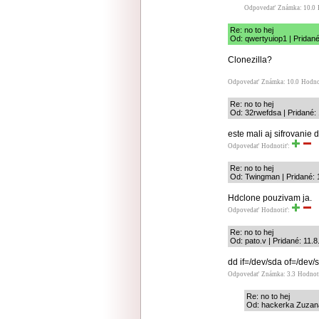
Odpovedať
Známka: 10.0
Re: no to hej
Od: qwertyuiop1 | Pridané
Clonezilla?
Odpovedať
Známka: 10.0
Hodno
Re: no to hej
Od: 32rwefdsa | Pridané:
este mali aj sifrovanie 
Odpovedať
Hodnotiť:
Re: no to hej
Od: Twingman | Pridané: 
Hdclone pouzivam ja.
Odpovedať
Hodnotiť:
Re: no to hej
Od: pato.v | Pridané: 11.
dd if=/dev/sda of=/dev
Odpovedať
Známka: 3.3
Hodnot
Re: no to hej
Od: hackerka Zuzana