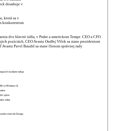
ock dosahuje v
, ktorá sa v
ým konkurentom
enia dve hlavné sídla, v Prahe a americkom Tempe. CEO a CFO
jich pozíciách, CEO Avastu Ondřej Vlček sa stane prezidentom
ľ Avastu Pavel Baudiš sa stane členom správnej rady
stujúcich na takýto nákup
 RAM vo Windows 11
anelov
ížiť výkon
átov videa
munsko mení tok Dunaja