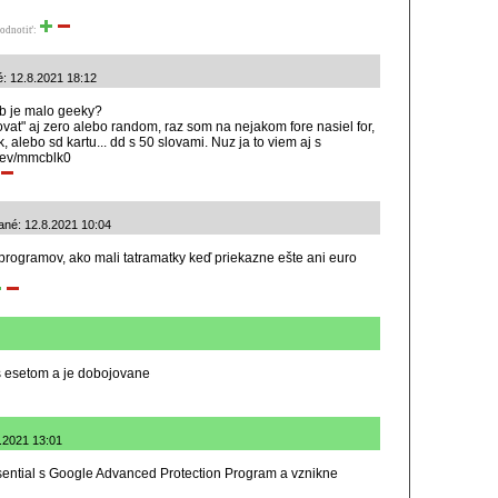
odnotiť:
é: 12.8.2021 18:12
db je malo geeky?
ovat" aj zero alebo random, raz som na nejakom fore nasiel for,
, alebo sd kartu... dd s 50 slovami. Nuz ja to viem aj s
dev/mmcblk0
dané: 12.8.2021 10:04
h programov, ako mali tatramatky keď priekazne ešte ani euro
 s esetom a je dobojovane
8.2021 13:01
sential s Google Advanced Protection Program a vznikne