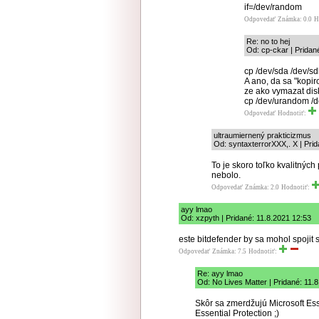
if=/dev/random
Odpovedať
Známka: 0.0
H
Re: no to hej
Od: cp-ckar | Pridan
cp /dev/sda /dev/s
A ano, da sa "kopir
ze ako vymazat disk
cp /dev/urandom /
Odpovedať
Hodnotiť:
ultraumiernený prakticizmus
Od: syntaxterrorXXX,. X | Pri
To je skoro toľko kvalitnýc
nebolo.
Odpovedať
Známka: 2.0
Hodnotiť:
ayy lmao
Od: xzpyth | Pridané: 11.8.2021 12:53
este bitdefender by sa mohol spojit
Odpovedať
Známka: 7.5
Hodnotiť:
Re: ayy lmao
Od: No Lives Matter | Pridané: 11.
Skôr sa zmerdžujú Microsoft Es
Essential Protection ;)