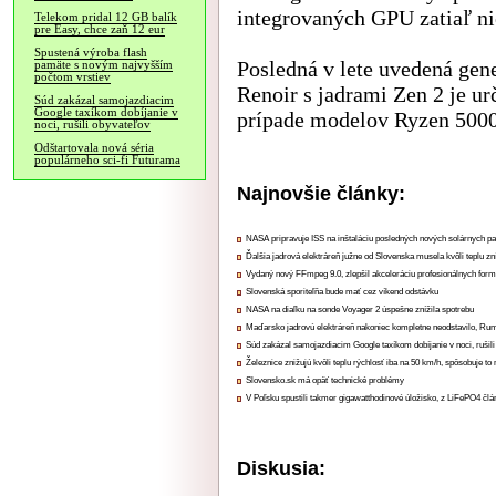
integrovaných GPU zatiaľ ni
Telekom pridal 12 GB balík
pre Easy, chce zaň 12 eur
Spustená výroba flash
Posledná v lete uvedená ge
pamäte s novým najvyšším
počtom vrstiev
Renoir s jadrami Zen 2 je u
Súd zakázal samojazdiacim
Google taxíkom dobíjanie v
prípade modelov Ryzen 5000G
noci, rušili obyvateľov
Odštartovala nová séria
populárneho sci-fi Futurama
Najnovšie články:
NASA pripravuje ISS na inštaláciu posledných nových solárnych p
Ďalšia jadrová elektráreň južne od Slovenska musela kvôli teplu zn
Vydaný nový FFmpeg 9.0, zlepšil akceleráciu profesionálnych form
Slovenská sporiteľňa bude mať cez víkend odstávku
NASA na diaľku na sonde Voyager 2 úspešne znížila spotrebu
Maďarsko jadrovú elektráreň nakoniec kompletne neodstavilo, Ru
Súd zakázal samojazdiacim Google taxíkom dobíjanie v noci, rušili
Železnice znižujú kvôli teplu rýchlosť iba na 50 km/h, spôsobuje t
Slovensko.sk má opäť technické problémy
V Poľsku spustili takmer gigawatthodinové úložisko, z LiFePO4 čl
Diskusia: