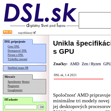
neprihlásený
Unikla špecifiká
DSL pripojenie
Ceny DSL
s GPU
Dostupnosť DSL
Fórum o DSL
Výsledky meraní
Značky:
AMD
Zen / Ryzen
GP
Satelitná mapa SR
DSL.sk, 1.4.2021
Merače
Speedmeter
Merania
Pingmeter
Googlemeter
Spoločnosť AMD pripravuje
Hľadanie
minimálne tri modely novej 
jej desktopových procesoro