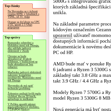
5000G s integrovanou grafik
Top články
ktorých základná špecifikáci
unikla.
Na Slovensku sa v tichosti
vypína ADSL v lokalitách s
VDSL, už 31. mája
Orange sa doťahuje na UPC
Na základné parametre proc
a O2, spustí 2.5 Gbps
pripojenie
kódovým označením Cezann
upozornil
užívateľ momomo_
Top správy
dostupných informácií poch
Rumunsko odstrelmi a
dokumentácie k novému de
blokádou mení tok Dunaja,
aby udržalo jadrovú
elektráreň v chode
PC od HP.
Chrome sa bude
aktualizovať dvakrát
týždenne, v budúcnosti sa
AMD bude mať v ponuke Ryz
bude aktualizovať bez
reštartov
6 jadrami a Ryzen 3 5300G 
Maďarsko jadrovú elektráreň
základný takt 3.8 GHz a ma
nakoniec kompletne
neodstavilo, Rumunsko mení
takt 3.9 GHz / 4.4 GHz a Ry
tok Dunaja
Slovensko.sk má opäť
technické problémy
Modely Ryzen 7 5700G a Ry
Železnice znižujú kvôli teplu
rýchlosť iba na 50 km/h,
model Ryzen 3 5300G 8 MB 
spôsobuje to meškanie
V Poľsku spustili takmer
gigawatthodinové úložisko,
Nová generácia má byť posta
z LiFePO4 článkov