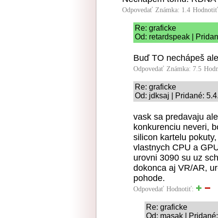
Odpovedať
Známka: 1.4
Hodnoti
Re: graficke
Od: retardspeak | Prida
Buď TO nechápeš al
Odpovedať
Známka: 7.5
Hodn
Re: graficke
Od: jdksaj | Pridané: 5.
vask sa predavaju ale
konkurenciu neveri, 
silicon kartelu pokuty
vlastnych CPU a GPU
urovni 3090 su uz sc
dokonca aj VR/AR, ur
pohode.
Odpovedať
Hodnotiť:
Re: graficke
Od: masak | Pridané: