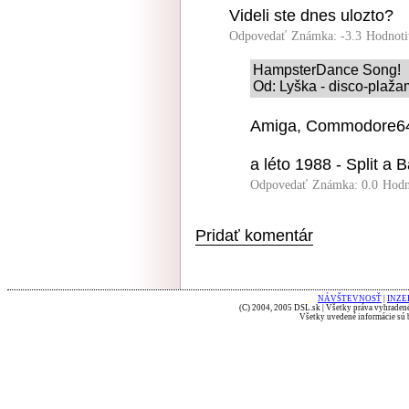
Videli ste dnes ulozto?
Odpovedať
Známka: -3.3
Hodnoti
HampsterDance Song!
Od: Lyška - disco-plaža
Amiga, Commodore64
a léto 1988 - Split a
Odpovedať
Známka: 0.0
Hodn
Pridať komentár
NÁVŠTEVNOSŤ
|
INZE
(C) 2004, 2005 DSL.sk | Všetky práva vyhradené
Všetky uvedené informácie sú b