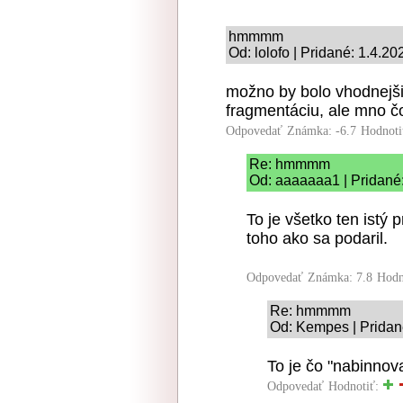
hmmmm
Od: lolofo | Pridané: 1.4.2
možno by bolo vhodnejšie
fragmentáciu, ale mno č
Odpovedať
Známka: -6.7
Hodnoti
Re: hmmmm
Od: aaaaaaa1 | Pridané:
To je všetko ten istý
toho ako sa podaril.
Odpovedať
Známka: 7.8
Hodn
Re: hmmmm
Od: Kempes | Pridan
To je čo "nabinnov
Odpovedať
Hodnotiť: