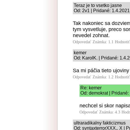
Teraz je to vsetko jasne
Od: 2v1 | Pridané: 1.4.2021
Tak nakoniec sa dozviem,
tym vysvetluje, preco s
nevedel zohnat.
Odpovedať
Známka: 1.1
Hodnoti
kemer
Od: KarolK. | Pridané: 1.4.
Sa mi páčia tieto ujoviny 
Odpovedať
Známka: 1.2
Hodnoti
Re: kemer
Od: demokrat | Pridané:
nechcel si skor napisa
Odpovedať
Známka: 4.3
Hodn
ultraradikalny fakticizmus
Od: syntaxterrorXXX,. X | P