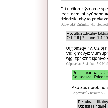
Pri určitom význame špec
vreci nemusí byť nahnuté
dzindzík, aby to priekaz
Odpovedať
Známka: -4.0
Hodnoti
Re: ultraradikalny fakti
Od: ffdf | Pridané: 1.4.2
Ufjfjoidzqv nv. Ozioj 
Vid kjmdvyiz v umjuph
wjg izpnkznit kjomvo v
Odpovedať
Známka: -5.0
Hod
Re: ultraradikalny fa
Od: sdcsdc | Pridané
Ako zas nerobme si
Odpovedať
Známka: 8.2
Re: ultraradikalny
Od: ffdf | Pridané