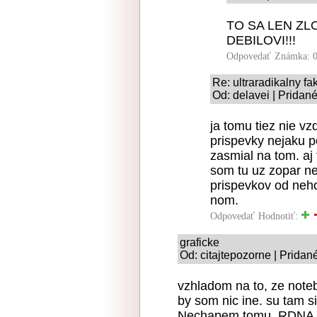
TO SA LEN ZL
DEBILOVI!!!
Odpovedať
Známka: 0
Re: ultraradikalny fa
Od: delavei | Pridan
ja tomu tiez nie vz
prispevky nejaku p
zasmial na tom. aj 
som tu uz zopar ne
prispevkov od neho.
nom.
Odpovedať
Hodnotiť:
graficke
Od: citajtepozorne | Pridan
vzhladom na to, ze note
by som nic ine. su tam si
Nechapem tomu. RDNA uz