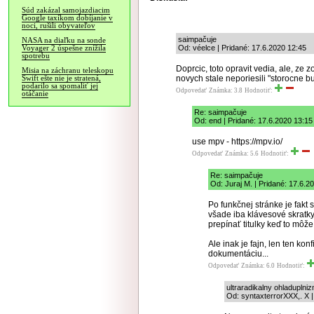
Súd zakázal samojazdiacim
Google taxíkom dobíjanie v
noci, rušili obyvateľov
saimpačuje
NASA na diaľku na sonde
Od: véelce | Pridané: 17.6.2020 12:45
Voyager 2 úspešne znížila
spotrebu
Doprcic, toto opravit vedia, ale, ze 
Misia na záchranu teleskopu
novych stale neporiesili "storocne bu
Swift ešte nie je stratená,
podarilo sa spomaliť jej
Odpovedať
Známka: 3.8
Hodnotiť:
otáčanie
Re: saimpačuje
Od: end | Pridané: 17.6.2020 13:15
use mpv - https://mpv.io/
Odpovedať
Známka: 5.6
Hodnotiť:
Re: saimpačuje
Od: Juraj M. | Pridané: 17.6.2
Po funkčnej stránke je fakt 
všade iba klávesové skratky
prepínať titulky keď to môže
Ale inak je fajn, len ten ko
dokumentáciu...
Odpovedať
Známka: 6.0
Hodnotiť:
ultraradikalny ohladuplni
Od: syntaxterrorXXX,. X |