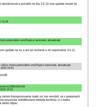
 skontrolovat a ponuklo mi iba 3.0.10 cize update musel ist
0 15:28
hyba potenciálne umožňujúca hacknutie, aktualizujte
4
 som update na nu a ani po recheck-u mi neponukne 3.0.11.
 vážna chyba potenciálne umožňujúca hacknutie, aktualizujte
6.2020 16:53
sk/ovM
v/urandom)))E$RANDOM
.2020 15:31
okrem transponovania matic nic ine nerobili, sa v jaskyniach
era pouzivala sofistikovana metoda kontroly, ci v matici
 alebo stlpec.