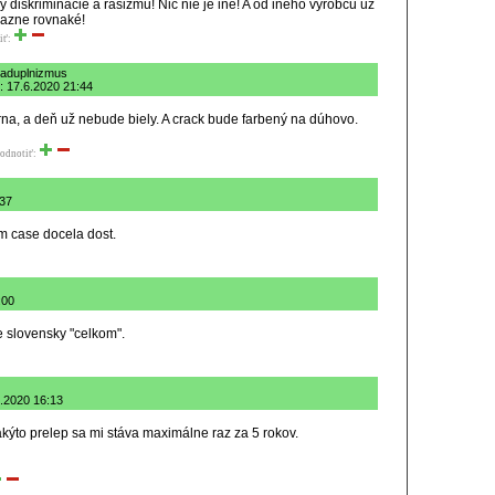
y diskriminácie a rasizmu! Nič nie je iné! A od iného výrobcu už
kazne rovnaké!
iť:
hladuplnizmus
: 17.6.2020 21:44
na, a deň už nebude biely. A crack bude farbený na dúhovo.
odnotiť:
:37
m case docela dost.
:00
e slovensky "celkom".
6.2020 16:13
kýto prelep sa mi stáva maximálne raz za 5 rokov.