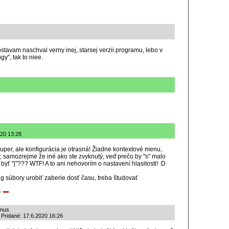
zostavam naschval verny inej, starsej verzii programu, lebo v
gy", tak to niee.
020 13:28
super, ale konfigurácia je otrasná! Žiadne kontextové menu,
, samozrejme že iné ako ste zvyknutý, veď prečo by "s" malo
 byť "j"??? WTF! A to ani nehovorím o nastavení hlasitosti! :D
nfig súbory urobiť zaberie dosť času, treba študovať
zmus
 Pridané: 17.6.2020 16:26