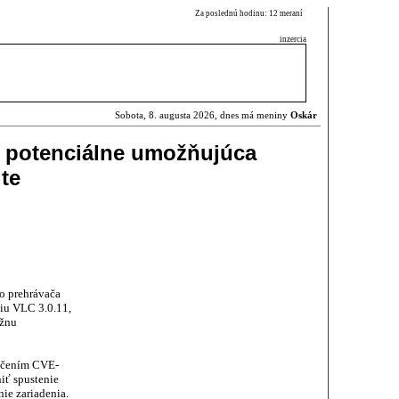
Za poslednú hodinu: 12 meraní
inzercia
Sobota, 8. augusta 2026, dnes má meniny
Oskár
 potenciálne umožňujúca
jte
o prehrávača
iu VLC 3.0.11,
ážnu
načením CVE-
ť spustenie
ie zariadenia.