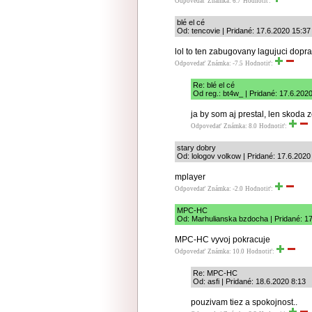
Odpovedať
Známka: 6.7
Hodnotiť:
blé el cé
Od: tencovie | Pridané: 17.6.2020 15:37
lol to ten zabugovany lagujuci dopr
Odpovedať
Známka: -7.5
Hodnotiť:
Re: blé el cé
Od reg.: bt4w_ | Pridané: 17.6.202
ja by som aj prestal, len skoda 
Odpovedať
Známka: 8.0
Hodnotiť:
stary dobry
Od: lologov volkow | Pridané: 17.6.2020
mplayer
Odpovedať
Známka: -2.0
Hodnotiť:
MPC-HC
Od: Marhulianska bzdocha | Pridané: 1
MPC-HC vyvoj pokracuje
Odpovedať
Známka: 10.0
Hodnotiť:
Re: MPC-HC
Od: asfi | Pridané: 18.6.2020 8:13
pouzivam tiez a spokojnost..