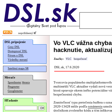
neprihlásený
Vo VLC vážna chyba
DSL pripojenie
Ceny DSL
hacknutie, aktualizu
Dostupnosť DSL
Fórum o DSL
Značky:
VLC
bezpečnosť
Výsledky meraní
DSL.sk, 17.6.2020
Satelitná mapa SR
Merače
Tvorcovia populárneho multiplatformovéh
Speedmeter
Merania
multimédií VLC aktuálne vydali novú verz
Pingmeter
ktorá opravuje okrem iného potenciálne v
Googlemeter
bezpečnostnú chybu.
Hľadanie
Zraniteľnosť typu pretečenia buffera s oz
2020-13428 môže podľa
oznámenia
umožni
útočníkom zvoleného kódu a tým infikovan