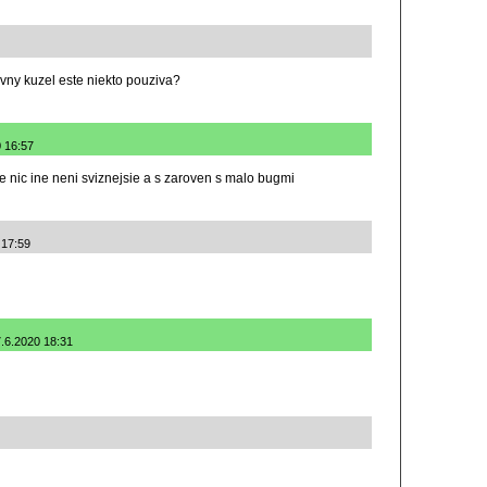
avny kuzel este niekto pouziva?
0 16:57
ze nic ine neni sviznejsie a s zaroven s malo bugmi
 17:59
7.6.2020 18:31