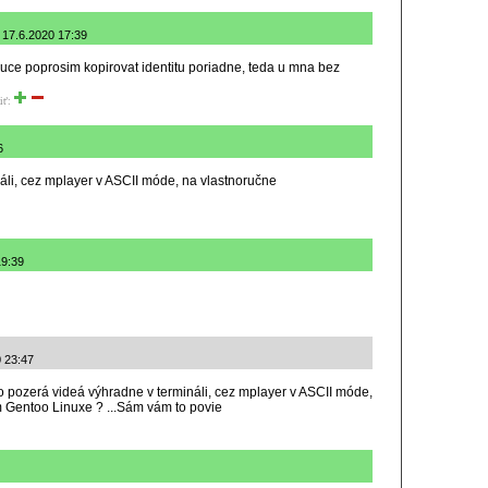
 17.6.2020 17:39
e poprosim kopirovat identitu poriadne, teda u mna bez
iť:
6
áli, cez mplayer v ASCII móde, na vlastnoručne
19:39
0 23:47
to pozerá videá výhradne v termináli, cez mplayer v ASCII móde,
 Gentoo Linuxe ? ...Sám vám to povie