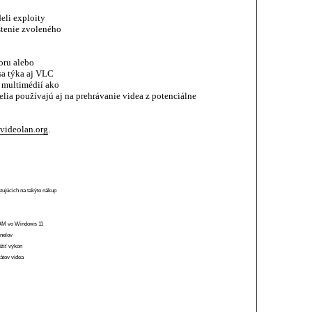
eli exploity
stenie zvoleného
oru alebo
sa týka aj VLC
 multimédií ako
ia používajú aj na prehrávanie videa z potenciálne
videolan.org
.
stujúcich na takýto nákup
 RAM vo Windows 11
anelov
ížiť výkon
átov videa