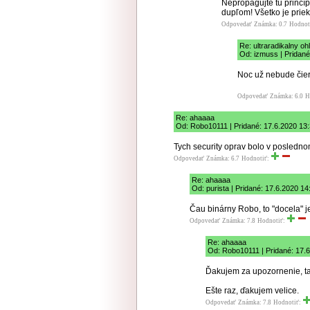
Nepropagujte tu princíp
dupľom! Všetko je prie
Odpovedať
Známka: 0.7
Hodnot
Re: ultraradikalny o
Od: izmuss | Pridané
Noc už nebude čier
Odpovedať
Známka: 6.0
H
Re: ahaaaa
Od: Robo10111 | Pridané: 17.6.2020 13
Tych security oprav bolo v posledno
Odpovedať
Známka: 6.7
Hodnotiť:
Re: ahaaaa
Od: purista | Pridané: 17.6.2020 14
Čau binárny Robo, to "docela" j
Odpovedať
Známka: 7.8
Hodnotiť:
Re: ahaaaa
Od: Robo10111 | Pridané: 17.
Ďakujem za upozornenie, ta
Ešte raz, ďakujem velice.
Odpovedať
Známka: 7.8
Hodnotiť: