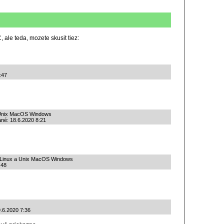
 ale teda, mozete skusit tiez:
:47
 Unix MacOS Windows
dané: 18.6.2020 8:21
 Linux a Unix MacOS Windows
:48
.6.2020 7:36