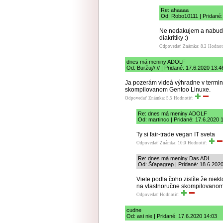
Re: ahaaaa
Od: Robo10111 | Pridané:
Ne nedakujem a nabuduc
diakritiky :)
Odpovedať
Známka: 8.2
Hodnot
dnes má meniny ADOLF
Od: Buržuj//.// | Pridané: 17.6.2020 13:4
Ja pozerám videá výhradne v termin
skompilovanom Gentoo Linuxe.
Odpovedať
Známka: 5.5
Hodnotiť:
Re: dnes má meniny ADOLF
Od: martincc | Pridané: 17.6.2020 
Ty si fair-trade vegan IT sveta
Odpovedať
Známka: 10.0
Hodnotiť:
Re: dnes má meniny Das ADI
Od: Šťapagrep | Pridané: 18.6.202
Viete podla čoho zistíte že niek
na vlastnoručne skompilovanom
Odpovedať
Hodnotiť:
cudne
Od: asi nie | Pridané: 17.6.2020 14:03