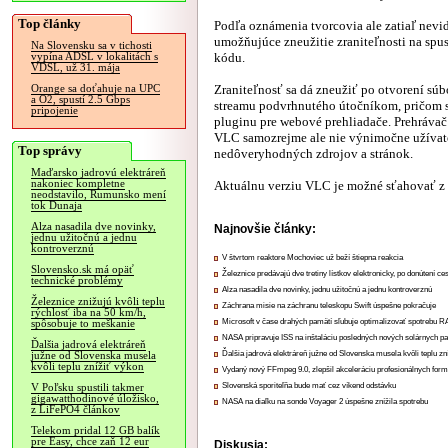
Top články
Podľa oznámenia tvorcovia ale zatiaľ nevid
umožňujúce zneužitie zraniteľnosti na spu
Na Slovensku sa v tichosti
kódu.
vypína ADSL v lokalitách s
VDSL, už 31. mája
Zraniteľnosť sa dá zneužiť po otvorení súb
Orange sa doťahuje na UPC
a O2, spustí 2.5 Gbps
streamu podvrhnutého útočníkom, pričom 
pripojenie
pluginu pre webové prehliadače. Prehrávač
VLC samozrejme ale nie výnimočne užívatel
Top správy
nedôveryhodných zdrojov a stránok.
Maďarsko jadrovú elektráreň
nakoniec kompletne
Aktuálnu verziu VLC je možné sťahovať z
neodstavilo, Rumunsko mení
tok Dunaja
Alza nasadila dve novinky,
Najnovšie články:
jednu užitočnú a jednu
kontroverznú
V štvrtom reaktore Mochoviec už beží štiepna reakcia
Slovensko.sk má opäť
Železnice predávajú dve tretiny lístkov elektronicky, po donútení ce
technické problémy
Alza nasadila dve novinky, jednu užitočnú a jednu kontroverznú
Železnice znižujú kvôli teplu
Záchrana misie na záchranu teleskopu Swift úspešne pokračuje
rýchlosť iba na 50 km/h,
Microsoft v čase drahých pamätí sľubuje optimalizovať spotrebu
spôsobuje to meškanie
NASA pripravuje ISS na inštaláciu posledných nových solárnych p
Ďalšia jadrová elektráreň
Ďalšia jadrová elektráreň južne od Slovenska musela kvôli teplu zn
južne od Slovenska musela
kvôli teplu znížiť výkon
Vydaný nový FFmpeg 9.0, zlepšil akceleráciu profesionálnych form
Slovenská sporiteľňa bude mať cez víkend odstávku
V Poľsku spustili takmer
gigawatthodinové úložisko,
NASA na diaľku na sonde Voyager 2 úspešne znížila spotrebu
z LiFePO4 článkov
Telekom pridal 12 GB balík
pre Easy, chce zaň 12 eur
Diskusia: