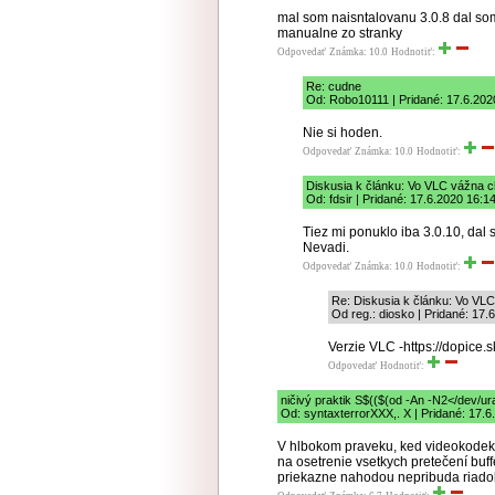
mal som naisntalovanu 3.0.8 dal som
manualne zo stranky
Odpovedať
Známka: 10.0
Hodnotiť:
Re: cudne
Od: Robo10111 | Pridané: 17.6.202
Nie si hoden.
Odpovedať
Známka: 10.0
Hodnotiť:
Diskusia k článku: Vo VLC vážna c
Od: fdsir | Pridané: 17.6.2020 16:1
Tiez mi ponuklo iba 3.0.10, dal
Nevadi.
Odpovedať
Známka: 10.0
Hodnotiť:
Re: Diskusia k článku: Vo VLC
Od reg.: diosko | Pridané: 17.
Verzie VLC -https://dopice.
Odpovedať
Hodnotiť:
ničivý praktik S$(($(od -An -N2</de
Od: syntaxterrorXXX,. X | Pridané: 17.6
V hlbokom praveku, ked videokodeky 
na osetrenie vsetkych pretečení buff
priekazne nahodou nepribuda riadok