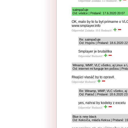
Odpovedať
Známka: 3.3
Hodnotiť:
saimpačuje
Od: véelce | Pridané: 17.6.2020 20:07
OK, malo by to tu byt primarne o VLC,
www.smplayer.info
Odpovedať
Známka: 10.0
Hodnotiť:
Re: saimpačuje
Od: Hsjshs | Pridané: 18.6.2020 22
Smplayer je brutalitka
Odpovedať
Hodnotiť:
Winamp, WMP, VLC všetko, aj Linux a
Od: internet mi funguje len poštou | Pri
Rkajúci vlasáč by to opravil.
Odpovedať
Hodnotiť:
Re: Winamp, WMP, VLC všetko, aj
Od: Pakluč | Pridané: 18.6.2020 23
yes, nahral by kodeky z excelu
Odpovedať
Hodnotiť:
Blue is new black
Od: Keksíča, mláďa Keksa | Pridané: 19