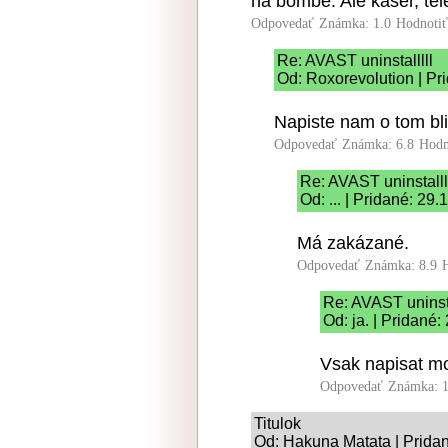
na bombe. Ale kaser, tele
Odpovedať
Známka: 1.0
Hodnoti
Re: AVAST uninstalllll
Od: Roxorevolution | Pr
Napiste nam o tom bli
Odpovedať
Známka: 6.8
Hodn
Re: AVAST uninstalll
Od: ... | Pridané: 29
Má zakázané.
Odpovedať
Známka: 8.9
Re: AVAST uninsta
Od: ja. | Pridané
Vsak napisat mo
Odpovedať
Známka: 1
Titulok
Od: Hakuna Matata | Pridan