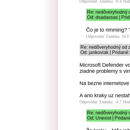
Odpovedať
Známka: -0.4
Hod
Re: nedôveryhodný o
Od: dsadassas | Pri
Čo je to rimming? 
Odpovedať
Známka: 10.0
Re: nedôveryhodný od z
Od: jankoviak | Pridané
Microsoft Defender vo
ziadne problemy s vir
Na bezne internetove 
A ano kraky uz nesta
Odpovedať
Známka: -4.7
Hod
Re: nedôveryhodný o
Od: Unexist | Pridan