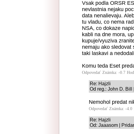
Vsak podla ORSR ESET 
nevlastnia nejaku po
data nenalievaju. Al
tu vladu, co nema ra
NSA, co dokaze napic
kabli na dne mora, up
kupuje/vyuziva zranitel
nemaju ako sledovat s
taki laskavi a nedodal
Komu teda Eset preda
Odpovedať
Známka: -0.7
Hod
Re: Hajzli
Od reg.: John D. Bill
Nemohol predat ni
Odpovedať
Známka: -4.0
Re: Hajzli
Od: Jaaasom | Prida