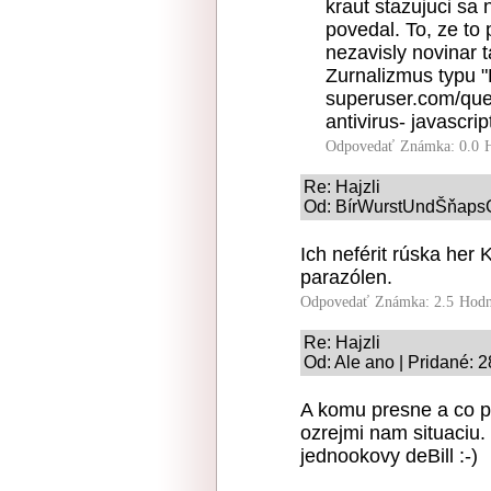
kraut stazujuci sa
povedal. To, ze to
nezavisly novinar t
Zurnalizmus typu "
superuser.com/que
antivirus- javascrip
Odpovedať
Známka: 0.0
Re: Hajzli
Od: BírWurstUndŠňapsGo
Ich neférit rúska her 
parazólen.
Odpovedať
Známka: 2.5
Hodn
Re: Hajzli
Od: Ale ano | Pridané: 
A komu presne a co p
ozrejmi nam situaciu. 
jednookovy deBill :-)