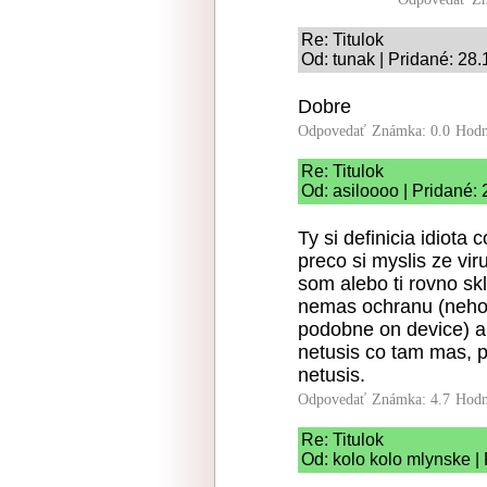
Re: Titulok
Od: tunak | Pridané: 28
Dobre
Odpovedať
Známka: 0.0
Hodn
Re: Titulok
Od: asiloooo | Pridané:
Ty si definicia idiota
preco si myslis ze vir
som alebo ti rovno skl
nemas ochranu (nehov
podobne on device) al
netusis co tam mas, p
netusis.
Odpovedať
Známka: 4.7
Hodn
Re: Titulok
Od: kolo kolo mlynske |