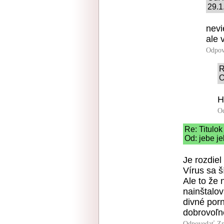
29.1
nevi
ale 
Odpov
R
O
H
O
Re: Titulok
Od: jebe je
Je rozdiel
Vírus sa š
Ale to že 
nainštalo
divné porn
dobrovoľne
Odpovedať
Zn