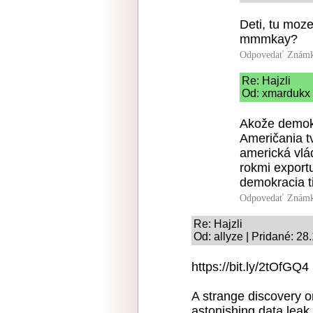
Deti, tu moze
mmmkay?
Odpovedať
Známk
Re: Hajzli
Od: xmardukx 
Akože demokr
Američania tv
americká vlád
rokmi export
demokracia t
Odpovedať
Známk
Re: Hajzli
Od: allyze | Pridané: 28
https://bit.ly/2tOfGQ4
A strange discovery o
astonishing data leak