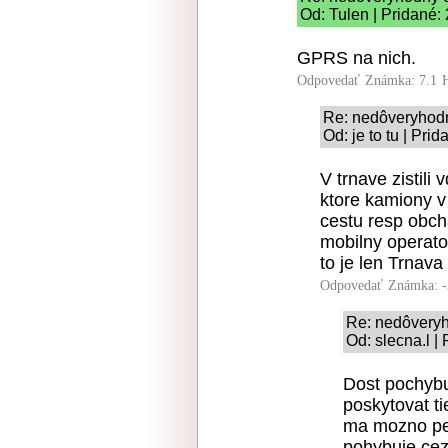
Od: Tulen | Pridané:
GPRS na nich.
Odpovedať
Známka: 7.1
Re: nedôveryhodn
Od: je to tu | Pri
V trnave zistil
ktore kamiony v
cestu resp obch
mobilny operato
to je len Trnava
Odpovedať
Známka: -
Re: nedôveryh
Od: slecna.l |
Dost pochybu
poskytovat t
ma mozno pek
pohybuje cez