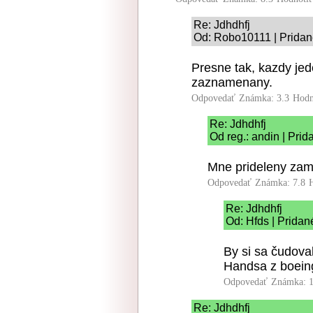
Re: Jdhdhfj
Od: Robo10111 | Pridan
Presne tak, kazdy jed
zaznamenany.
Odpovedať
Známka: 3.3
Hodn
Re: Jdhdhfj
Od reg.: andin | Pri
Mne prideleny za
Odpovedať
Známka: 7.8
Re: Jdhdhfj
Od: Hfds | Pridan
By si sa čudova
Handsa z boei
Odpovedať
Známka: 1
Re: Jdhdhfj