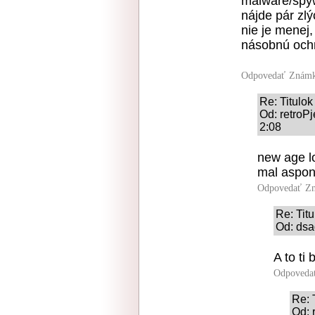
malware/spyw
nájde pár zlý
nie je menej,
násobnú ochr
Odpovedať
Známk
Re: Titulok
Od: retroPj
2:08
new age lo
mal aspon
Odpovedať
Zn
Re: Titu
Od: dsa
A to ti
Odpoveda
Re: 
Od: 