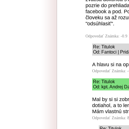
pozrie do prehliad
facebook a pod. P
človeku sa až rozu
"odsúhlasiť".
Odpovedať
Známka: -0.9
Re: Titulok
Od: Fantoci | Pri
A hlavu si na o
Odpovedať
Známka: -
Re: Titulok
Od: kpt. Andrej D
Mal by si si zo
dotiahol, a to l
Mám vlastnú stra
Odpovedať
Známka: 8
Re: Titulok