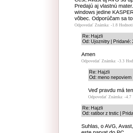
Predajú aj vlastnú mate
windows jedine KASPERS
vôbec. Odporúčam sa toh
Odpovedať
Známka: -1.8
Hodnoti
Re: Hajzli
Od: Ujoznitry | Pridané:
Amen
Odpovedať
Známka: -3.3
Hod
Re: Hajzli
Od: meno nepoviem |
Veď pravdu má ten
Odpovedať
Známka: -4.7
Re: Hajzli
Od: ratibor z trstic | Pr
Suhlas, o AVG, Avast,
este narvat do PC.