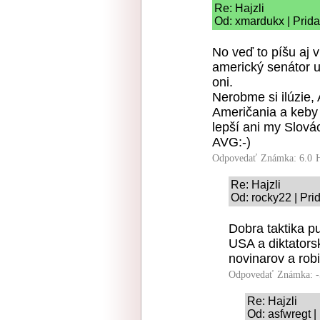
Re: Hajzli
Od: xmardukx | Prid
No veď to píšu aj v
americký senátor u
oni.
Nerobme si ilúzie, 
Američania a keby 
lepší ani my Slová
AVG:-)
Odpovedať
Známka: 6.0
Re: Hajzli
Od: rocky22 | Pri
Dobra taktika 
USA a diktators
novinarov a rob
Odpovedať
Známka: -
Re: Hajzli
Od: asfwregt |