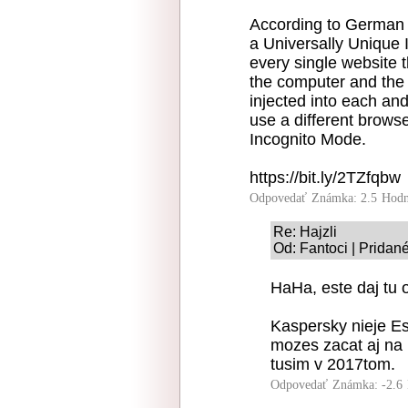
According to German p
a Universally Unique I
every single website t
the computer and the i
injected into each an
use a different browse
Incognito Mode.
https://bit.ly/2TZfqbw
Odpovedať
Známka: 2.5
Hodn
Re: Hajzli
Od: Fantoci | Pridan
HaHa, este daj tu 
Kaspersky nieje Es
mozes zacat aj na 
tusim v 2017tom.
Odpovedať
Známka: -2.6