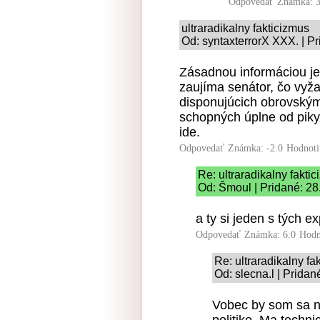
Odpovedať
Známka: 3
ultraradikalny fakticizmus
Od: syntaxterrorX XXX. | P
Zásadnou informáciou je
zaujíma senátor, čo vyža
disponujúcich obrovským
schopných úplne od piky 
ide.
Odpovedať
Známka: -2.0
Hodnoti
Re: ultraradikalny fakti
Od: Šmoul | Pridané: 28
a ty si jeden s tých e
Odpovedať
Známka: 6.0
Hodn
Re: ultraradikalny fa
Od: slecna.l | Prida
Vobec by som sa n