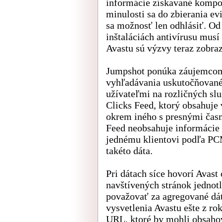
informácie získavané kompo
minulosti sa do zbierania ev
sa možnosť len odhlásiť. Od
inštaláciách antivírusu musí
Avastu sú výzvy teraz zobra
Jumpshot ponúka záujemcom 
vyhľadávania uskutočňované
užívateľmi na rozličných slu
Clicks Feed, ktorý obsahuje
okrem iného s presnými časm
Feed neobsahuje informácie 
jednému klientovi podľa PC
takéto dáta.
Pri dátach síce hovorí Avas
navštívených stránok jedno
považovať za agregované dát
vysvetlenia Avastu ešte z r
URL, ktoré by mohli obsahov