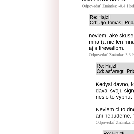
Odpovedať
Známka: -0.4
Hod
Re: Hajzli
Od: Ujo Tomas | Prid
neviem, ake skuse
mna (a nie len mna
aj s firewallom.
Odpovedať
Známka: 3.3
Re: Hajzli
Od: asfwregt | Pr
Kedysi davno, k
daval svoju sig
neslo to vypnut 
Neviem ci to dn
ani nebudeme. T
Odpovedať
Známka: 3
Re: Hajzli