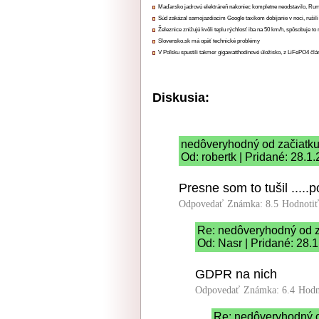
Maďarsko jadrovú elektráreň nakoniec kompletne neodstavilo, Ru
Súd zakázal samojazdiacim Google taxíkom dobíjanie v noci, rušili
Železnice znižujú kvôli teplu rýchlosť iba na 50 km/h, spôsobuje t
Slovensko.sk má opäť technické problémy
V Poľsku spustili takmer gigawatthodinové úložisko, z LiFePO4 čl
Diskusia:
nedôveryhodný od začiatk
Od: robertk | Pridané: 28.1
Presne som to tušil .....
Odpovedať
Známka: 8.5
Hodnoti
Re: nedôveryhodný od z
Od: Nasr | Pridané: 28.
GDPR na nich
Odpovedať
Známka: 6.4
Hodn
Re: nedôveryhodný o