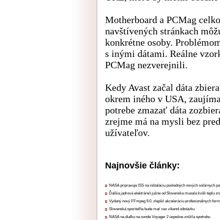
Motherboard a PCMag celkov
navštívených stránkach môžu
konkrétne osoby. Problémom
s inými dátami. Reálne vzo
PCMag nezverejnili.
Kedy Avast začal dáta zbierať
okrem iného v USA, zaujíma
potrebe zmazať dáta zozbier
zrejme má na mysli bez pred
užívateľov.
Najnovšie články:
NASA pripravuje ISS na inštaláciu posledných nových solárnych p
Ďalšia jadrová elektráreň južne od Slovenska musela kvôli teplu zn
Vydaný nový FFmpeg 9.0, zlepšil akceleráciu profesionálnych form
Slovenská sporiteľňa bude mať cez víkend odstávku
NASA na diaľku na sonde Voyager 2 úspešne znížila spotrebu