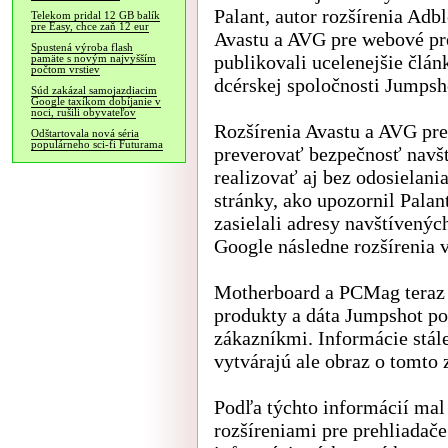
Palant, autor rozšírenia Adb
Telekom pridal 12 GB balík
pre Easy, chce zaň 12 eur
Avastu a AVG pre webové pr
Spustená výroba flash
publikovali ucelenejšie člán
pamäte s novým najvyšším
počtom vrstiev
dcérskej spoločnosti Jumpsh
Súd zakázal samojazdiacim
Google taxíkom dobíjanie v
noci, rušili obyvateľov
Rozšírenia Avastu a AVG pre
Odštartovala nová séria
populárneho sci-fi Futurama
preverovať bezpečnosť navš
realizovať aj bez odosielani
stránky, ako upozornil Palan
zasielali adresy navštívenýc
Google následne rozšírenia v
Motherboard a PCMag teraz z
produkty a dáta Jumpshot pon
zákazníkmi. Informácie stále
vytvárajú ale obraz o tomto 
Podľa týchto informácií mal 
rozšíreniami pre prehliadače