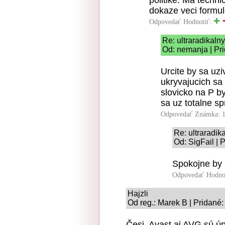
politike. Ma techn
dokaze veci formul
Odpovedať
Hodnotiť:
Re: ultraradikalny
Od: nemanja | Pr
Urcite by sa uzi
ukryvajucich sa
slovicko na P b
sa uz totalne spr
Odpovedať
Známka: 1
Re: ultraradik
Od: SigFail | 
Spokojne by 
Odpovedať
Hodno
Hajzli
Od reg.: Marek B | Pridané
Česi, Avast aj AVG sú úp