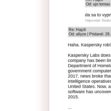
Od: ujo tomas 
da sa to vypn
Odpovedať
Hodno
Re: Hajzli
Od: allyze | Pridané: 28
Haha. Kaspersky robí t
Kaspersky Labs does n
company has been link
Department of Homela
government computers,
2017, news broke that
intelligence operativ
United States. Now, a
software has uncovere
2015.
...