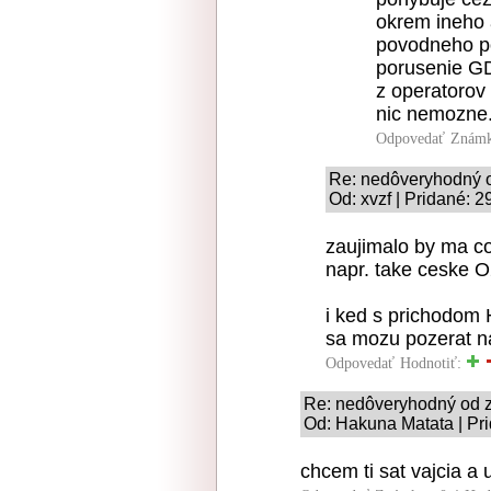
okrem ineho a
povodneho po
porusenie GD
z operatorov 
nic nemozne.
Odpovedať
Známk
Re: nedôveryhodný o
Od: xvzf | Pridané: 
zaujimalo by ma co 
napr. take ceske O
i ked s prichodom 
sa mozu pozerat na
Odpovedať
Hodnotiť:
Re: nedôveryhodný od z
Od: Hakuna Matata | Pr
chcem ti sat vajcia a 