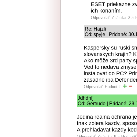
ESET priekazne zv
ich konaním.
Odpovedať
Známka: 2.5
Re: Hajzli
Od: spyje | Pridané: 30
Kaspersky su ruski sm
slovanskych krajin? K
Ako môže 3rd party s
Ved to nedava zmysel,
instalovat do PC? Pr
zasadne iba Defender
Odpovedať
Hodnotiť:
Jdhdhfj
Od: Gertrudo | Pridané: 28
Jedina realna ochrana je
Inak zbiera kazdy, sposo
A prehladavat kazdy kod
Odpovedať
Známka: 8.3
Hodnoti