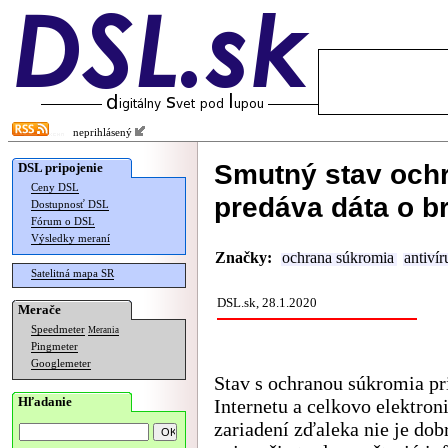
neprihlásený
Smutný stav ochr
DSL pripojenie
Ceny DSL
predáva dáta o b
Dostupnosť DSL
Fórum o DSL
Výsledky meraní
Značky:
ochrana súkromia
antivír
Satelitná mapa SR
DSL.sk, 28.1.2020
Merače
Speedmeter
Merania
Pingmeter
Googlemeter
Stav s ochranou súkromia pr
Hľadanie
Internetu a celkovo elektron
zariadení zďaleka nie je dob