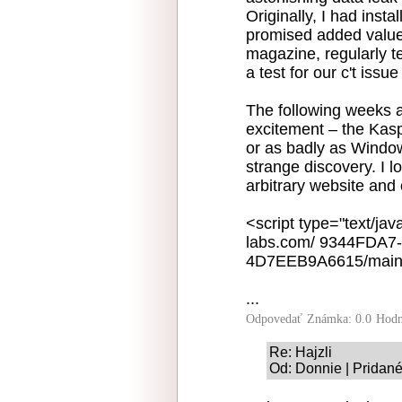
Originally, I had inst
promised added value 
magazine, regularly te
a test for our c't issu
The following weeks a
excitement – the Kasp
or as badly as Windo
strange discovery. I 
arbitrary website and 
<script type="text/jav
labs.com/ 9344FDA7
4D7EEB9A6615/main.j
...
Odpovedať
Známka: 0.0
Hodn
Re: Hajzli
Od: Donnie | Pridané