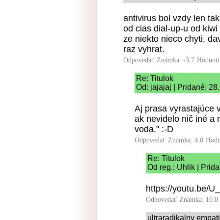
antivirus bol vzdy len t
od cias dial-up-u od kiw
ze niekto nieco chyti. d
raz vyhrat.
Odpovedať
Známka: -3.7
Hodnoti
Re: Titulok
Od: jajajaj | Pridané: 2
Aj prasa vyrastajúce v
ak nevidelo nič iné a
voda." :-D
Odpovedať
Známka: 4.8
Hodn
Re: Titulok
Od reg.: Uhlik | Prid
https://youtu.be/
Odpovedať
Známka: 10.0
ultraradikalny empat