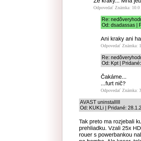
Že kraky... Mňa je
Odpovedať
Známka: 10.0
Re: nedôveryhodn
Od: dsadassas | 
Ani kraky ani ha
Odpovedať
Známka: 1
Re: nedôveryhodn
Od: Kpt | Pridané
Čakáme...
...furt nič?
Odpovedať
Známka: 3
AVAST uninstalllll
Od: KUKLi | Pridané: 28.1.
Tak preto ma rozjebali ku
prehliadku. Vzali 25x HD
rouer s powerbankou na