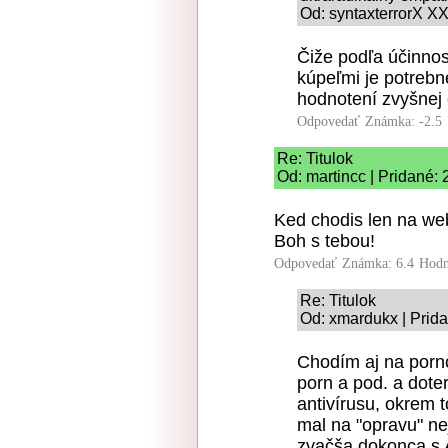
Od: syntaxterrorX XX
Čiže podľa účinnos
kúpeľmi je potrebn
hodnotení zvyšnej 
Odpovedať
Známka: -2.5
Re: Titulok
Od: martincc | Pridané:
Ked chodis len na web
Boh s tebou!
Odpovedať
Známka: 6.4
Hodn
Re: Titulok
Od: xmardukx | Prid
Chodím aj na porno
porn a pod. a dot
antivírusu, okrem 
mal na "opravu" n
zvačša dokonca s A