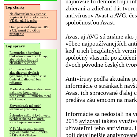
najnovšie to demonštrujú in
Top články
zbieraní a zdieľaní dát tvor
antivírusov Avast a AVG, če
Na Slovensku sa v tichosti
vypína ADSL v lokalitách s
VDSL, už 31. mája
spoločnosťou Avast.
Orange sa doťahuje na UPC
a O2, spustí 2.5 Gbps
pripojenie
Avast aj AVG sú známe ako 
vôbec najpoužívanejších ant
Top správy
keď u ich bezplatných verzií
Rumunsko odstrelmi a
spoločný vlastník po zlúčení
blokádou mení tok Dunaja,
aby udržalo jadrovú
elektráreň v chode
dvoch pôvodne českých tvorc
Chrome sa bude
aktualizovať dvakrát
týždenne, v budúcnosti sa
Antivírusy podľa aktuálne p
bude aktualizovať bez
reštartov
informácie o stránkach navš
Maďarsko jadrovú elektráreň
Avast ich spracované ďalej 
nakoniec kompletne
neodstavilo, Rumunsko mení
predáva záujemcom na marke
tok Dunaja
Slovensko.sk má opäť
technické problémy
Informácie sa nedostali na v
Železnice znižujú kvôli teplu
rýchlosť iba na 50 km/h,
2015
avizoval
takéto využív
spôsobuje to meškanie
užívateľmi jeho antivírusu. 
V Poľsku spustili takmer
gigawatthodinové úložisko,
boli detailnejšie analyzova
z LiFePO4 článkov