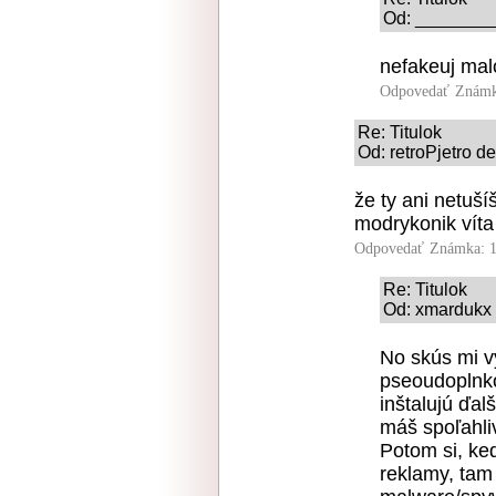
Od: ________
nefakeuj ma
Odpovedať
Známk
Re: Titulok
Od: retroPjetro d
že ty ani netuší
modrykonik víta
Odpovedať
Známka: 1
Re: Titulok
Od: xmardukx 
No skús mi vy
pseoudoplnko
inštalujú ďal
máš spoľahli
Potom si, ke
reklamy, tam 