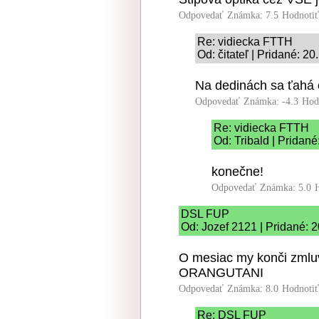
Odpovedať
Známka: 7.5
Hodnoti
Re: vidiecka FTTH
Od: čitateľ | Pridané: 2
Na dedinách sa ťahá o
Odpovedať
Známka: -4.3
Hod
Re: vidiecka FTTH
Od: Tribald | Pridan
konečne!
Odpovedať
Známka: 5.0
DSL FUP
Od: Jozef 2121 | Pridané: 
O mesiac my konči zmluv
ORANGUTANI
Odpovedať
Známka: 8.0
Hodnoti
Re: DSL FUP