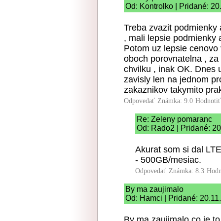
Od: Kontrolko | Pridané: 2
Treba zvazit podmienky a
, mali lepsie podmienky 
Potom uz lepsie cenovo 
oboch porovnatelna , za
chvilku , inak OK. Dnes u
zavisly len na jednom pr
zakaznikov takymito prak
Odpovedať
Známka: 9.0
Hodnoti
Re: Zeleny pomaranc
Od: Rado2 | Pridané: 2
Akurat som si dal LTE 
- 500GB/mesiac.
Odpovedať
Známka: 8.3
Hodn
By ma zaujimalo
Od: Hamci | Pridané: 20.11
By ma zaujimalo co je t