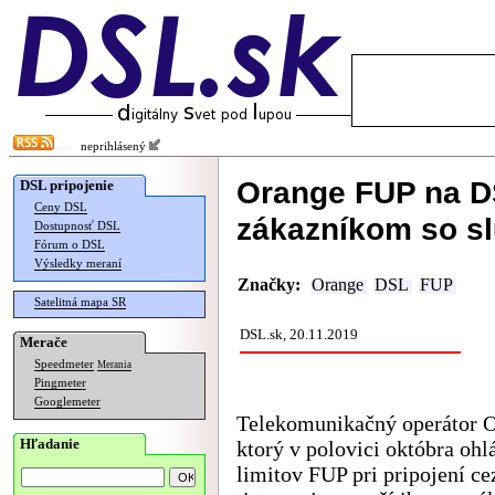
neprihlásený
Orange FUP na DS
DSL pripojenie
Ceny DSL
zákazníkom so sl
Dostupnosť DSL
Fórum o DSL
Výsledky meraní
Značky:
Orange
DSL
FUP
Satelitná mapa SR
DSL.sk, 20.11.2019
Merače
Speedmeter
Merania
Pingmeter
Googlemeter
Telekomunikačný operátor O
Hľadanie
ktorý v polovici októbra ohlá
limitov FUP pri pripojení c