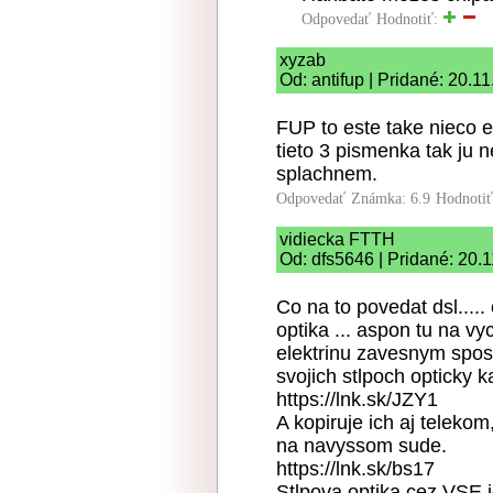
Odpovedať
Hodnotiť:
xyzab
Od: antifup | Pridané: 20.1
FUP to este take nieco e
tieto 3 pismenka tak ju
splachnem.
Odpovedať
Známka: 6.9
Hodnoti
vidiecka FTTH
Od: dfs5646 | Pridané: 20.
Co na to povedat dsl....
optika ... aspon tu na vy
elektrinu zavesnym spos
svojich stlpoch opticky 
https://lnk.sk/JZY1
A kopiruje ich aj telekom
na navyssom sude.
https://lnk.sk/bs17
Stlpova optika cez VSE j