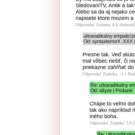
SledovaniTV, Antik a ta
Alebo sa da aj nejako ce
napisete ktore mozem a k
Odpovedať
Známka: 8.8
Hodnoti
ultraradikalny empatici
Od: syntaxterrorX .XXX 
Presne tak. Veď skut
mal vôbec riešiť, či n
priekazne zahŕňať do
Odpovedať
Známka: -3.3
Hod
Re: ultraradikalny e
Od: allyze | Pridané
Chápe to veľmi do
tak ako napríklad n
iného boha.
Odpovedať
Známka: 5.0
Re: ultraradikaln