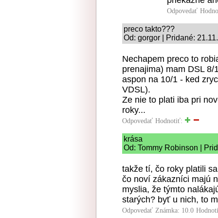
priekazne an
Odpovedať
Hodno
preco takto???
Od: gorgor | Pridané: 21.11
Nechapem preco to robia 
prenajima) mam DSL 8/1 a
aspon na 10/1 - ked zrych
VDSL).
Ze nie to plati iba pri n
roky...
Odpovedať
Hodnotiť:
krása
Od: Tommy Robinson | Prid
takže tí, čo roky platili
čo noví zákazníci majú 
myslia, že týmto nalákaj
starých? byť u nich, to m
Odpovedať
Známka: 10.0
Hodnot