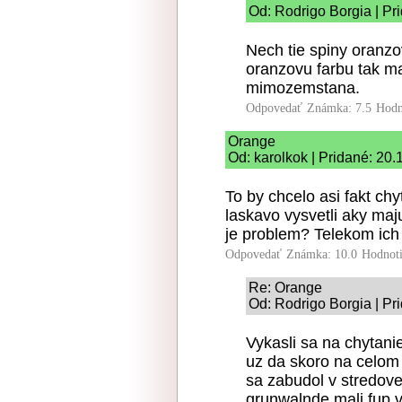
Od: Rodrigo Borgia | Pr
Nech tie spiny oranzo
oranzovu farbu tak m
mimozemstana.
Odpovedať
Známka: 7.5
Hodn
Orange
Od: karolkok | Pridané: 20
To by chcelo asi fakt chy
laskavo vysvetli aky maj
je problem? Telekom ich
Odpovedať
Známka: 10.0
Hodnot
Re: Orange
Od: Rodrigo Borgia | Pr
Vykasli sa na chytani
uz da skoro na celom
sa zabudol v stredovek
grunwalnde mali fup v