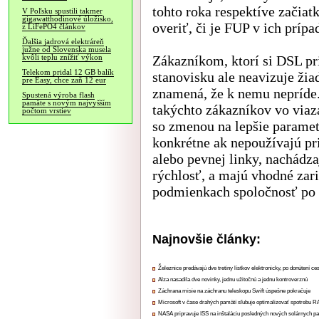
tohto roka respektíve začia
V Poľsku spustili takmer
gigawatthodinové úložisko,
overiť, či je FUP v ich príp
z LiFePO4 článkov
Ďalšia jadrová elektráreň
južne od Slovenska musela
Zákazníkom, ktorí si DSL pr
kvôli teplu znížiť výkon
Telekom pridal 12 GB balík
stanovisku ale neavizuje ži
pre Easy, chce zaň 12 eur
znamená, že k nemu nepríde.
Spustená výroba flash
pamäte s novým najvyšším
takýchto zákazníkov vo viaz
počtom vrstiev
so zmenou na lepšie paramet
konkrétne ak nepoužívajú pr
alebo pevnej linky, nachádza
rýchlosť, a majú vhodné zari
podmienkach spoločnosť po 
Najnovšie články:
Železnice predávajú dve tretiny lístkov elektronicky, po donútení ce
Alza nasadila dve novinky, jednu užitočnú a jednu kontroverznú
Záchrana misie na záchranu teleskopu Swift úspešne pokračuje
Microsoft v čase drahých pamätí sľubuje optimalizovať spotrebu
NASA pripravuje ISS na inštaláciu posledných nových solárnych p