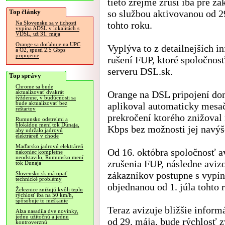
tieto zrejme zruší iba pre z
Top články
so službou aktivovanou od 2
tohto roku.
Na Slovensku sa v tichosti
vypína ADSL v lokalitách s
VDSL, už 31. mája
Orange sa doťahuje na UPC
Vyplýva to z detailnejších i
a O2, spustí 2.5 Gbps
pripojenie
rušení FUP, ktoré spoločnos
serveru DSL.sk.
Top správy
Chrome sa bude
Orange na DSL pripojení do
aktualizovať dvakrát
týždenne, v budúcnosti sa
bude aktualizovať bez
aplikoval automaticky mesač
reštartov
prekročení ktorého znižoval
Rumunsko odstrelmi a
blokádou mení tok Dunaja,
Kbps bez možnosti jej navýše
aby udržalo jadrovú
elektráreň v chode
Maďarsko jadrovú elektráreň
Od 16. októbra spoločnosť a
nakoniec kompletne
neodstavilo, Rumunsko mení
zrušenia FUP, následne aviz
tok Dunaja
zákazníkov postupne s vypín
Slovensko.sk má opäť
technické problémy
objednanou od 1. júla tohto 
Železnice znižujú kvôli teplu
rýchlosť iba na 50 km/h,
spôsobuje to meškanie
Teraz avizuje bližšie inform
Alza nasadila dve novinky,
jednu užitočnú a jednu
od 29. mája, bude rýchlosť 
kontroverznú