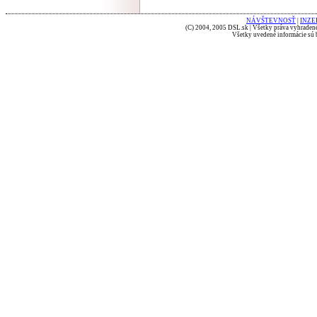
NÁVŠTEVNOSŤ
|
INZE
(C) 2004, 2005 DSL.sk | Všetky práva vyhradené
Všetky uvedené informácie sú b