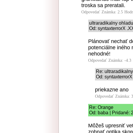
troska sa preratali.
Odpovedať
Známka: 2.5
Hodn
ultraradikalny ohlad
Od: syntaxterrorX .X
Plánovať nechať do
potenciálne iného 
nehodné!
Odpovedať
Známka: -4.3
Re: ultraradikaln
Od: syntaxterrorX
priekazne ano
Odpovedať
Známka: 3
Re: Orange
Od: baba | Pridané: 
Môžeš upresniť ve
zohnať optika skor