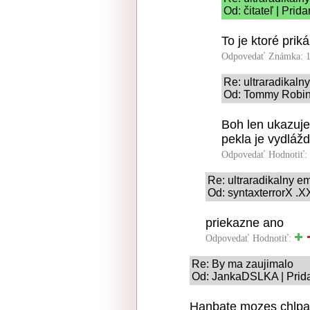
Od: čitateľ | Pri
To je ktoré prik
Odpovedať
Známka: 1
Re: ultraradikaln
Od: Tommy Robins
Boh len ukazuje
pekla je vydláž
Odpovedať
Hodnotiť:
Re: ultraradikalny e
Od: syntaxterrorX .X
priekazne ano
Odpovedať
Hodnotiť:
Re: By ma zaujimalo
Od: JankaDSLKA | Prida
Hanbate mozes chlpat