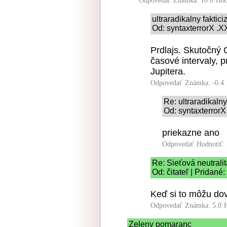
Odpovedať
Známka: 10.0
Hod
ultraradikalny faktic
Od: syntaxterrorX .X
Prdlajs. Skutočný 
časové intervaly, p
Jupitera.
Odpovedať
Známka: -0.4
Re: ultraradikalny
Od: syntaxterrorX
priekazne ano
Odpovedať
Hodnotiť:
Re: Sieťová neutralit
Od: čitateľ | Pridané
Keď si to môžu dovo
Odpovedať
Známka: 5.0
Zeleny pomaranc