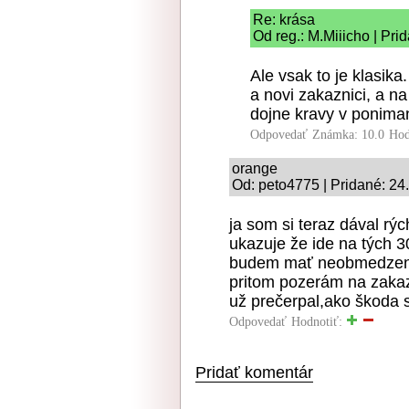
Re: krása
Od reg.: M.Miiicho | Pri
Ale vsak to je klasik
a novi zakaznici, a na
dojne kravy v ponima
Odpovedať
Známka: 10.0
Hod
orange
Od: peto4775 | Pridané: 24
ja som si teraz dával rý
ukazuje že ide na tých 3
budem mať neobmedzený 
pritom pozerám na zaka
už prečerpal,ako škoda s
Odpovedať
Hodnotiť:
Pridať komentár