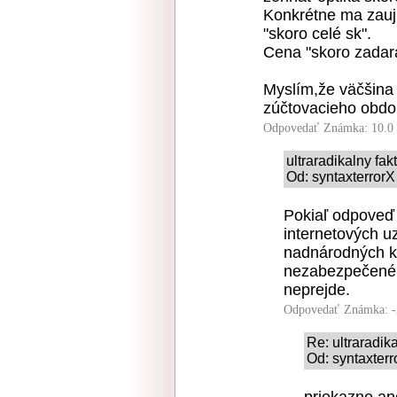
Konkrétne ma zaují
"skoro celé sk".
Cena "skoro zadara
Myslím,že väčšina
zúčtovacieho obdo
Odpovedať
Známka: 10.0
ultraradikalny fak
Od: syntaxterrorX
Pokiaľ odpoveď n
internetových uz
nadnárodných ko
nezabezpečené 
neprejde.
Odpovedať
Známka: -
Re: ultraradik
Od: syntaxterr