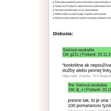
Ďalšia jadrová elektráreň južne od Slovenska musela kvôli teplu zn
Vydaný nový FFmpeg 9.0, zlepšil akceleráciu profesionálnych form
Slovenská sporiteľňa bude mať cez víkend odstávku
NASA na diaľku na sonde Voyager 2 úspešne znížila spotrebu
Maďarsko jadrovú elektráreň nakoniec kompletne neodstavilo, Ru
Diskusia:
Sieťová neutralita
Od: g211 | Pridané: 20.11.
"konkrétne ak nepoužíva
služby alebo pevnej linky"
Odpovedať
Známka: 10.0
Hodnot
Re: Sieťová neutralita
Od: dj_v | Pridané: 20.
presne tak, to je ona 
100 pomarancov tyzd