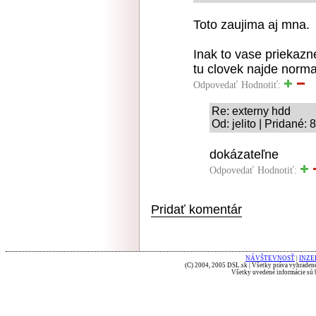
Toto zaujima aj mna.
Inak to vase priekazn
tu clovek najde norm
Odpovedať
Hodnotiť:
Re: externy hdd
Od: jelito | Pridané:
dokázateľne
Odpovedať
Hodnotiť:
Pridať komentár
NÁVŠTEVNOSŤ
|
INZE
(C) 2004, 2005 DSL.sk | Všetky práva vyhradené
Všetky uvedené informácie sú b