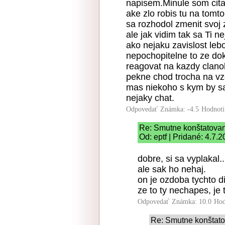
napisem.Minule som cita
ake zlo robis tu na tomto 
sa rozhodol zmenit svoj
ale jak vidim tak sa Ti n
ako nejaku zavislost leb
nepochopitelne to ze dok
reagovat na kazdy clano
pekne chod trocha na vz
mas niekoho s kym by sa
nejaky chat.
Odpovedať
Známka: -4.5
Hodnoti
Re: Smutne konštatova
Od: eptf | Pridané: 4.7.
dobre, si sa vyplakal..
ale sak ho nehaj.
on je ozdoba tychto d
ze to ty nechapes, je 
Odpovedať
Známka: 10.0
Hod
Re: Smutne konštat