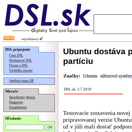
neprihlásený
Ubuntu dostáva p
DSL pripojenie
Ceny DSL
partíciu
Dostupnosť DSL
Fórum o DSL
Výsledky meraní
Značky:
Ubuntu
súborové systém
Satelitná mapa SR
DSL.sk, 3.7.2019
Merače
Speedmeter
Merania
Pingmeter
Googlemeter
Testovacie zostavenia novej
Hľadanie
pripravovanej verzie Ubuntu
už v júli mali dostať podpor