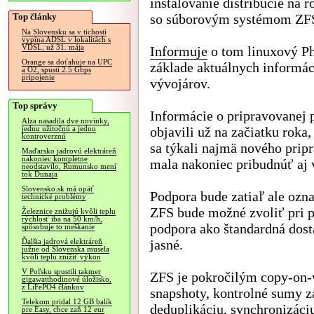
inštalovanie distribúcie na r
Top články
so súborovým systémom ZF
Na Slovensku sa v tichosti
vypína ADSL v lokalitách s
VDSL, už 31. mája
Informuje
o tom linuxový Ph
Orange sa doťahuje na UPC
základe aktuálnych informác
a O2, spustí 2.5 Gbps
pripojenie
vývojárov.
Top správy
Informácie o pripravovanej 
Alza nasadila dve novinky,
objavili už na začiatku roka
jednu užitočnú a jednu
kontroverznú
sa týkali najmä nového prip
Maďarsko jadrovú elektráreň
nakoniec kompletne
mala nakoniec pribudnúť aj v
neodstavilo, Rumunsko mení
tok Dunaja
Slovensko.sk má opäť
Podpora bude zatiaľ ale ozna
technické problémy
ZFS bude možné zvoliť pri p
Železnice znižujú kvôli teplu
rýchlosť iba na 50 km/h,
podpora ako štandardná dosta
spôsobuje to meškanie
jasné.
Ďalšia jadrová elektráreň
južne od Slovenska musela
kvôli teplu znížiť výkon
V Poľsku spustili takmer
ZFS je pokročilým copy-on-
gigawatthodinové úložisko,
z LiFePO4 článkov
snapshoty, kontrolné sumy z
Telekom pridal 12 GB balík
deduplikáciu, synchronizáciu
pre Easy, chce zaň 12 eur