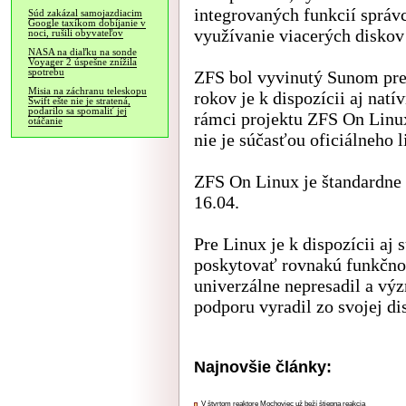
integrovaných funkcií správ
Súd zakázal samojazdiacim
Google taxíkom dobíjanie v
využívanie viacerých disko
noci, rušili obyvateľov
NASA na diaľku na sonde
Voyager 2 úspešne znížila
spotrebu
ZFS bol vyvinutý Sunom pre 
Misia na záchranu teleskopu
rokov je k dispozícii aj nat
Swift ešte nie je stratená,
podarilo sa spomaliť jej
rámci projektu ZFS On Linux
otáčanie
nie je súčasťou oficiálneho 
ZFS On Linux je štandardne
16.04.
Pre Linux je k dispozícii aj
poskytovať rovnakú funkčnos
univerzálne nepresadil a vý
podporu vyradil zo svojej d
Najnovšie články:
V štvrtom reaktore Mochoviec už beží štiepna reakcia