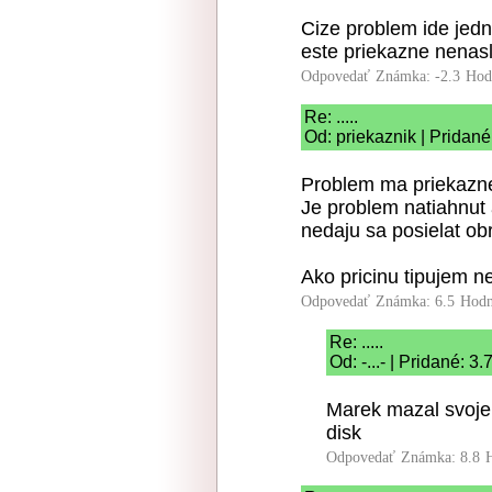
Cize problem ide jedn
este priekazne nenasl
Odpovedať
Známka: -2.3
Hod
Re: .....
Od: priekaznik | Pridané
Problem ma priekazne 
Je problem natiahnut 
nedaju sa posielat ob
Ako pricinu tipujem ne
Odpovedať
Známka: 6.5
Hodn
Re: .....
Od: -...- | Pridané: 3
Marek mazal svoje 
disk
Odpovedať
Známka: 8.8