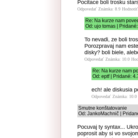
Pocitace boli trosku stars
Odpovedať
Známka: 8.9
Hodnoti
Re: Na kurze nam poved
Od: ujo tomas | Pridané
To nevadi, ze boli tro
Porozpravaj nam este
disky? boli biele, aleb
Odpovedať
Známka: 10.0
Hod
Re: Na kurze nam po
Od: eptf | Pridané: 4
ech! ale diskusia 
Odpovedať
Známka: 10.0
Smutne konštatovanie
Od: JankoMachnič | Pridan
Pocuvaj ty syntax... Ukr
poprosit aby si vo svojo