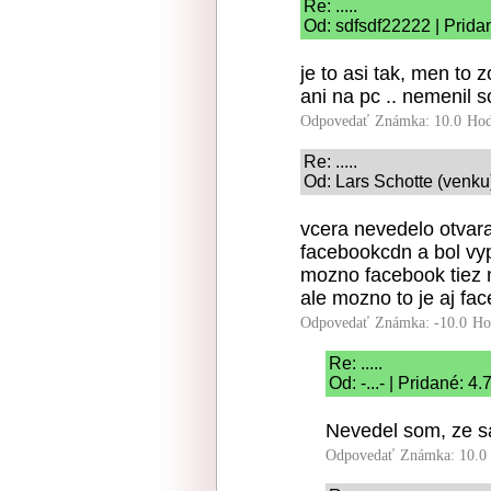
Re: .....
Od: sdfsdf22222 | Prida
je to asi tak, men to 
ani na pc .. nemenil 
Odpovedať
Známka: 10.0
Hod
Re: .....
Od: Lars Schotte (venku)
vcera nevedelo otvara
facebookcdn a bol vy
mozno facebook tiez 
ale mozno to je aj fa
Odpovedať
Známka: -10.0
Ho
Re: .....
Od: -...- | Pridané: 4
Nevedel som, ze sa
Odpovedať
Známka: 10.0