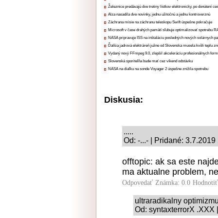
Železnice predávajú dve tretiny lístkov elektronicky, po donútení ce
Alza nasadila dve novinky, jednu užitočnú a jednu kontroverznú
Záchrana misie na záchranu teleskopu Swift úspešne pokračuje
Microsoft v čase drahých pamätí sľubuje optimalizovať spotrebu
NASA pripravuje ISS na inštaláciu posledných nových solárnych p
Ďalšia jadrová elektráreň južne od Slovenska musela kvôli teplu zn
Vydaný nový FFmpeg 9.0, zlepšil akceleráciu profesionálnych form
Slovenská sporiteľňa bude mať cez víkend odstávku
NASA na diaľku na sonde Voyager 2 úspešne znížila spotrebu
Diskusia:
.....
Od: -...- | Pridané: 3.7.2019
offtopic: ak sa este naj
ma aktualne problem, ne
Odpovedať
Známka: 0.0
Hodnoti
ultraradikalny optimizm
Od: syntaxterrorX .XXX 