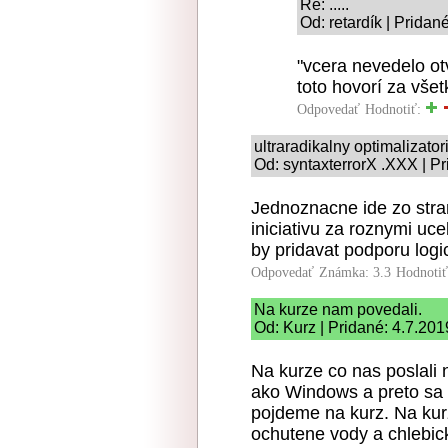
Re: .....
Od: retardík | Pridan
"vcera nevedelo ot
toto hovorí za všet
Odpovedať
Hodnotiť:
ultraradikalny optimalizato
Od: syntaxterrorX .XXX | Pr
Jednoznacne ide zo stra
iniciativu za roznymi uce
by pridavat podporu logi
Odpovedať
Známka: 3.3
Hodnoti
Na kurze nam povedali.
Od: Kurz | Pridané: 4.7.201
Na kurze co nas poslali 
ako Windows a preto sa 
pojdeme na kurz. Na kurz
ochutene vody a chlebic