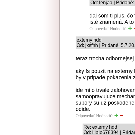
Od: lenjaa | Pridané
dal som ti plus, čo 
isté znamená. A to
Odpovedať
Hodnotiť:
externy hdd
Od: jxsfhh | Pridané: 5.7.2
teraz trocha odbornejsej
aky fs pouzit na externy
by v pripade pokazenia z
ide mi o trvale zalohovan
samoopravujuce mechaniz
subory su uz poskodene.
odide.
Odpovedať
Hodnotiť:
Re: externy hdd
Od: Halo678394 | Prida