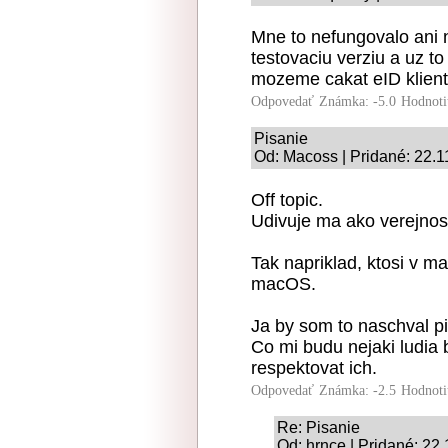
Mne to nefungovalo ani 
testovaciu verziu a uz t
mozeme cakat eID klient 
Odpovedať
Známka: -5.0
Hodnoti
Pisanie
Od: Macoss | Pridané: 22.1
Off topic.
Udivuje ma ako verejnos
Tak napriklad, ktosi v m
macOS.
Ja by som to naschval p
Co mi budu nejaki ludia 
respektovat ich.
Odpovedať
Známka: -2.5
Hodnoti
Re: Pisanie
Od: hrnce | Pridané: 22