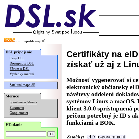
neprihlásený
Certifikáty na eI
DSL pripojenie
Ceny DSL
získať už aj z L
Dostupnosť DSL
Fórum o DSL
Výsledky meraní
Možnosť vygenerovať si cer
Satelitná mapa SR
elektronický občiansky eID
návštevy oddelení dokladov
Merače
systémov Linux a macOS. U
Speedmeter
Merania
klient 3.0.0 sprístupnená 
Pingmeter
Googlemeter
pričom potrebný je ID s a
funkciami a BOK.
Hľadanie
Značky:
eID
e-government