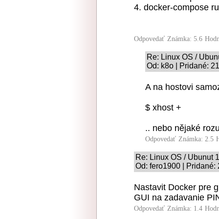
4. docker-compose ru
Odpovedať
Známka: 5.6
Hodn
Re: Linux OS / Ubun
Od: k8o | Pridané: 2
A na hostovi samoz
$ xhost +
.. nebo nějaké roz
Odpovedať
Známka: 2.5
Re: Linux OS / Ubunut 
Od: fero1900 | Pridané:
Nastavit Docker pre g
GUI na zadavanie PINu)
Odpovedať
Známka: 1.4
Hodn