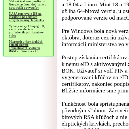
Súd zakázal samojazdiacim
a 18.04 a Linux Mint 18 a 1
Google taxíkom dobíjanie v
noci, rušili obyvateľov
už iba 64-bitová verzia, u o
NASA pripravuje ISS na
podporované verzie od macO
inštaláciu posledných
nových solárnych panelov
Vydaný nový FFmpeg 9.0,
zlepšil akceleráciu
Pre Windows bola nová verzi
profesionálnych formátov
videa
októbra, doteraz cez ňu užíva
Microsoft v čase drahých
informácií ministerstva vo v
pamätí sľubuje
optimalizovať spotrebu
RAM vo Windows 11
Postup získania certifikátov
k nemu eID s aktivovanými 
BOK. Užívateľ si volí PIN a
vygenerovaní kľúčov na eID 
certifikátov, nakoniec podpis
Bližšie informácie sme prini
Funkčnosť bola sprístupnen
pôvodným sľubom. Zároveň ce
bitových RSA kľúčoch a nie
eliptických krivkách, precho