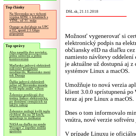
Top články
DSL.sk, 21.11.2018
Na Slovensku sa v tichosti
vypína ADSL v lokalitách s
VDSL, už 31. mája
Orange sa doťahuje na UPC
a O2, spustí 2.5 Gbps
pripojenie
Možnosť vygenerovať si cert
elektronický podpis na elekt
Top správy
občiansky eID na diaľku cez 
Alza nasadila dve novinky,
namiesto návštevy oddelení
jednu užitočnú a jednu
kontroverznú
je aktuálne už dostupná aj z
Maďarsko jadrovú elektráreň
nakoniec kompletne
systémov Linux a macOS.
neodstavilo, Rumunsko mení
tok Dunaja
Ďalšia jadrová elektráreň
Umožňuje to nová verzia apl
južne od Slovenska musela
kvôli teplu znížiť výkon
klient 3.0.0 sprístupnená p
Železnice predávajú dve
teraz aj pre Linux a macOS.
tretiny lístkov elektronicky,
po donútení cestujúcich na
takýto nákup
Dnes o tom informovalo min
Železnice znižujú kvôli teplu
rýchlosť iba na 50 km/h,
spôsobuje to meškanie
vnútra, nové verzie softvér
NASA na diaľku na sonde
Voyager 2 úspešne znížila
spotrebu
V prípade Linuxu je oficiál