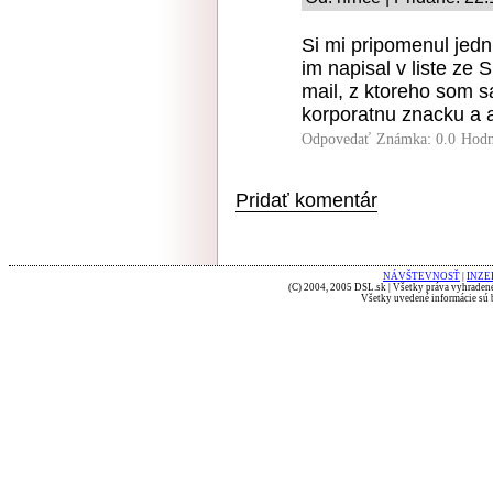
Si mi pripomenul jed
im napisal v liste ze
mail, z ktoreho som s
korporatnu znacku a ak
Odpovedať
Známka: 0.0
Hodn
Pridať komentár
NÁVŠTEVNOSŤ
|
INZE
(C) 2004, 2005 DSL.sk | Všetky práva vyhradené
Všetky uvedené informácie sú b