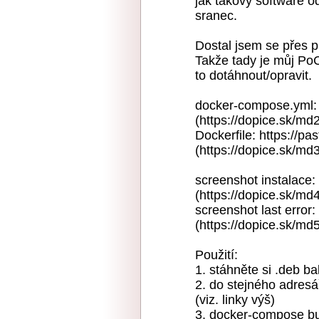
jak takový software o
sranec.
Dostal jsem se přes pr
Takže tady je můj PoC
to dotáhnout/opravit.
docker-compose.yml:
(https://dopice.sk/md
Dockerfile: https://p
(https://dopice.sk/md
screenshot instalace:
(https://dopice.sk/md
screenshot last error:
(https://dopice.sk/md
Použití:
1. stáhněte si .deb ba
2. do stejného adresá
(viz. linky výš)
3. docker-compose bui