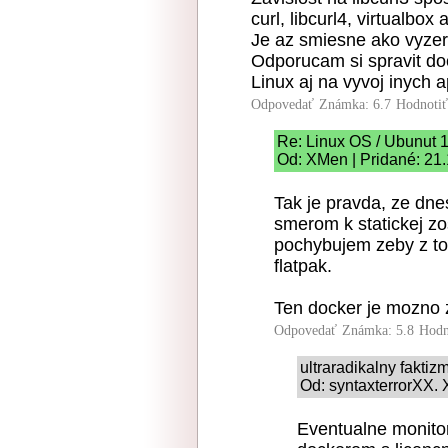
curl, libcurl4, virtualbox
Je az smiesne ako vyze
Odporucam si spravit doc
Linux aj na vyvoj inych ap
Odpovedať
Známka: 6.7
Hodnoti
Re: Linux OS / Ubunut 
Od: XMen | Pridané: 21
Tak je pravda, ze dne
smerom k statickej zo
pochybujem zeby z to
flatpak.
Ten docker je mozno 
Odpovedať
Známka: 5.8
Hodn
ultraradikalny faktiz
Od: syntaxterrorXX. 
Eventualne monitor