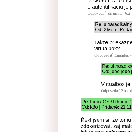
dockerom s licenc
o autentifikaciu je
Odpovedať
Známka: -6.2
Re: ultraradikaln
Od: XMen | Prida
Takze priekazne
virtualbox?
Odpovedať
Známka: -
Re: ultraradik
Od: jebe jebe 
Virtualbox je 
Odpovedať
Známk
Re: Linux OS / Ubunut 
Od: k8o | Pridané: 21.1
Řekl jsem si, že tomu
zdokerizovat, zajímal