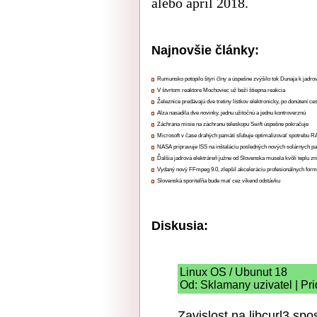
alebo apríl 2018.
Najnovšie články:
Rumunsko potopilo štyri člny a úspešne zvýšilo tok Dunaja k jadrov
V štvrtom reaktore Mochoviec už beží štiepna reakcia
Železnice predávajú dve tretiny lístkov elektronicky, po donútení ce
Alza nasadila dve novinky, jednu užitočnú a jednu kontroverznú
Záchrana misie na záchranu teleskopu Swift úspešne pokračuje
Microsoft v čase drahých pamätí sľubuje optimalizovať spotrebu
NASA pripravuje ISS na inštaláciu posledných nových solárnych p
Ďalšia jadrová elektráreň južne od Slovenska musela kvôli teplu zn
Vydaný nový FFmpeg 9.0, zlepšil akceleráciu profesionálnych form
Slovenská sporiteľňa bude mať cez víkend odstávku
Diskusia:
Linux OS / Ubunut 18
Od: Sklamany uzivatel | Pr
Zavislost na libcurl3 sp