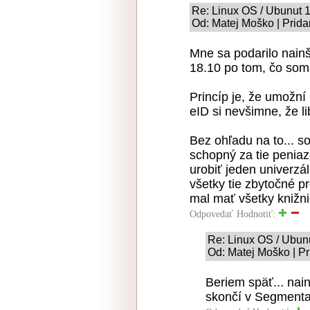
Re: Linux OS / Ubunut 
Od: Matej Moško | Prida
Mne sa podarilo nainš
18.10 po tom, čo som 
Princíp je, že umožní 
eID si nevšimne, že li
Bez ohľadu na to... s
schopný za tie peniaz
urobiť jeden univerzá
všetky tie zbytočné pr
mal mať všetky knižni
Odpovedať
Hodnotiť:
Re: Linux OS / Ubun
Od: Matej Moško | Pr
Beriem späť... nain
skončí v Segmentat