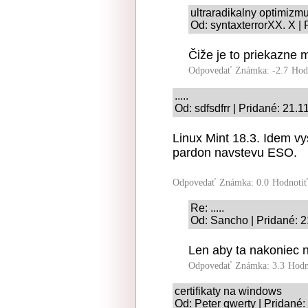
ultraradikalny optimizm
Od: syntaxterrorXX. X |
Čiže je to priekazne 
Odpovedať
Známka: -2.7
Hod
.....
Od: sdfsdfrr | Pridané: 21.
Linux Mint 18.3. Idem vy
pardon navstevu ESO.
Odpovedať
Známka: 0.0
Hodnoti
Re: .....
Od: Sancho | Pridané: 
Len aby ta nakoniec n
Odpovedať
Známka: 3.3
Hodn
certifikaty na windows
Od: Peter qwerty | Pridané