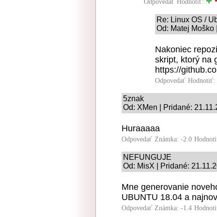
Odpovedať
Hodnotiť:
Re: Linux OS / U
Od: Matej Moško |
Nakoniec repozi
skript, ktorý na 
https://github.
Odpovedať
Hodnotiť:
5znak
Od: XMen | Pridané: 21.11
Huraaaaa
Odpovedať
Známka: -2.0
Hodnoti
NEFUNGUJE
Od: MisX | Pridané: 21.11.
Mne generovanie noveho 
UBUNTU 18.04 a najnovs
Odpovedať
Známka: -1.4
Hodnoti