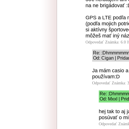
na ne brigádovať :
GPS a LTE podľa m
(podľa mojich potr
si aktívny športove
môžeš mať iný náz
Odpovedať
Známka: 6.0
Re: :Dhmmmmm
Od: Cigan | Prida
Ja mám casio a 
používam:D
Odpovedať
Známka: 3
Re: :Dhmmm
Od: Mxxl | Pri
hej tak to aj
posúvať o mi
Odpovedať
Známk