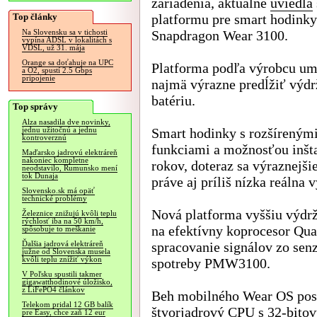
zariadenia, aktuálne
uviedla
Top články
platformu pre smart hodinky
Snapdragon Wear 3100.
Na Slovensku sa v tichosti
vypína ADSL v lokalitách s
VDSL, už 31. mája
Orange sa doťahuje na UPC
Platforma podľa výrobcu u
a O2, spustí 2.5 Gbps
pripojenie
najmä výrazne predĺžiť výdr
batériu.
Top správy
Alza nasadila dve novinky,
Smart hodinky s rozšíreným
jednu užitočnú a jednu
kontroverznú
funkciami a možnosťou inštal
Maďarsko jadrovú elektráreň
nakoniec kompletne
rokov, doteraz sa výraznejši
neodstavilo, Rumunsko mení
tok Dunaja
práve aj príliš nízka reálna 
Slovensko.sk má opäť
technické problémy
Nová platforma vyššiu výdrž
Železnice znižujú kvôli teplu
rýchlosť iba na 50 km/h,
na efektívny koprocesor Qu
spôsobuje to meškanie
spracovanie signálov zo se
Ďalšia jadrová elektráreň
južne od Slovenska musela
kvôli teplu znížiť výkon
spotreby PMW3100.
V Poľsku spustili takmer
gigawatthodinové úložisko,
z LiFePO4 článkov
Beh mobilného Wear OS pos
Telekom pridal 12 GB balík
štvorjadrový CPU s 32-bit
pre Easy, chce zaň 12 eur