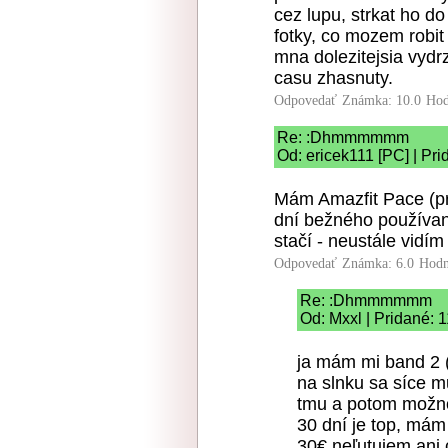
cez lupu, strkat ho d
fotky, co mozem robit
mna dolezitejsia vydr
casu zhasnuty.
Odpovedať
Známka: 10.0
Hod
Re: :Dhmmmmmm
Od: ericek111 [PC] | Pr
Mám Amazfit Pace (pr
dní bežného používani
stačí - neustále vidím 
Odpovedať
Známka: 6.0
Hodn
Re: :Dhmmmmmm
Od: Mxxl | Pridané: 
ja mám mi band 2 (a
na slnku sa síce mu
tmu a potom možno 
30 dní je top, má
30€ neľutujem ani