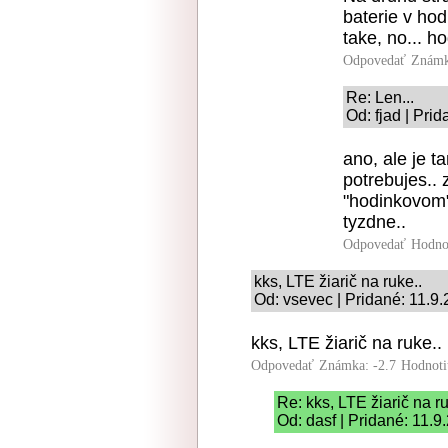
baterie v ho
take, no... h
Odpovedať
Známk
Re: Len...
Od: fjad | Pri
ano, ale je t
potrebujes.. 
"hodinkovom
tyzdne..
Odpovedať
Hodno
kks, LTE žiarič na ruke..
Od: vsevec | Pridané: 11.9
kks, LTE žiarič na ruke..
Odpovedať
Známka: -2.7
Hodnoti
Re: kks, LTE žiarič na ru
Od: dasf | Pridané: 11.9