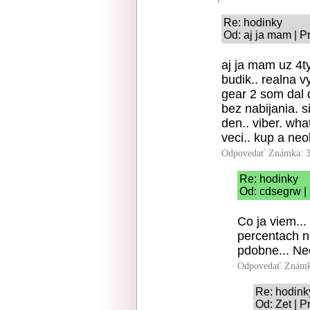
Re: hodinky
Od: aj ja mam | P
aj ja mam uz 4ty
budik.. realna 
gear 2 som dal 
bez nabijania. s
den.. viber. wha
veci.. kup a neo
Odpovedať
Známka: 3
Re: hodinky
Od: cdsegrw |
Co ja viem...
percentach 
pdobne... Ne
Odpovedať
Známk
Re: hodink
Od: Zet | P