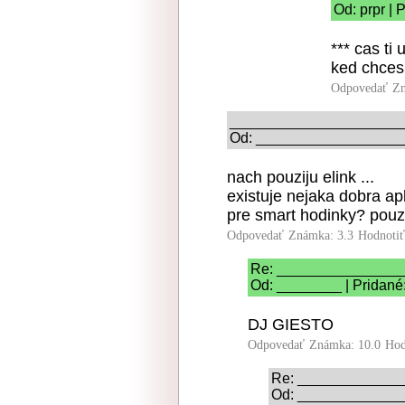
Od: prpr | 
*** cas ti
ked chces!
Odpovedať
Zn
_____________________
Od: ____________________
nach pouziju elink ...
existuje nejaka dobra ap
pre smart hodinky? pouz
Odpovedať
Známka: 3.3
Hodnoti
Re: _______________
Od: ________ | Pridané
DJ GIESTO
Odpovedať
Známka: 10.0
Hod
Re: ____________
Od: ______________