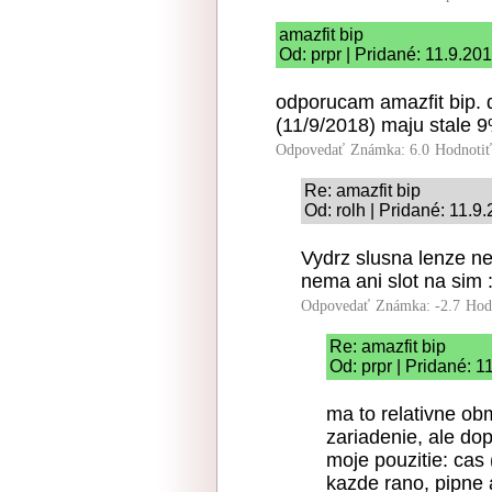
amazfit bip
Od: prpr | Pridané: 11.9.20
odporucam amazfit bip. 
(11/9/2018) maju stale 
Odpovedať
Známka: 6.0
Hodnoti
Re: amazfit bip
Od: rolh | Pridané: 11.9
Vydrz slusna lenze ne
nema ani slot na sim :
Odpovedať
Známka: -2.7
Hod
Re: amazfit bip
Od: prpr | Pridané: 
ma to relativne ob
zariadenie, ale dop
moje pouzitie: cas
kazde rano, pipne 