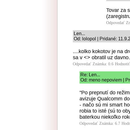
Tovar za 
(zaregistr
Odpovedať
Zn
Len...
Od: lolopol | Pridané: 11.9
....kolko kokotov je na 
sa v <> obratil uz davno.
Odpovedať
Známka: 0.6
Hodnoti
Re: Len...
Od: meno nepoviem | Pr
"Po prepnutí do reži
avizuje Qualcomm do
- načo sú mi smart h
robia to isté (sú to 
baterkou niekoľko rok
Odpovedať
Známka: 6.7
Hodn