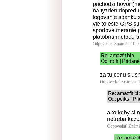
prichodzi hovor (m
na tyzden dopredu,
logovanie spanku s
vie to este GPS su
sportove meranie p
platobnu metodu al
Odpovedať
Známka: 10.0
Re: amazfit bip
Od: rolh | Pridan
za tu cenu slus
Odpovedať
Známka: 1
Re: amazfit bi
Od: peiks | Pr
ako keby si n
netreba kazd
Odpovedať
Známk
Re: amazfit