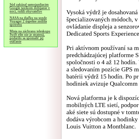
Súd zakázal samojazdiacim
Google taxíkom dobíjanie v
Vysoká výdrž je dosahovaná 
noci, rušili obyvateľov
špecializovaných módoch, v 
NASA na diaľku na sonde
Voyager 2 úspešne znížila
spotrebu
ovládanie displeja a senzor
Misia na záchranu teleskopu
Dedicated Sports Experience
Swift ešte nie je stratená,
podarilo sa spomaliť jej
otáčanie
Pri aktívnom používaní sa má
predchádzajúcej platforme 
spoločnosti o 4 až 12 hodín
a sledovaním pozície GPS m
batérii výdrž 15 hodín. Po 
hodiniek avizuje Qualcomm 
Nová platforma je k dispozíc
mobilných LTE sietí, podpor
aké siete sú dostupné v tomto
dodáva výrobcom a hodinky p
Louis Vuitton a Montblanc.