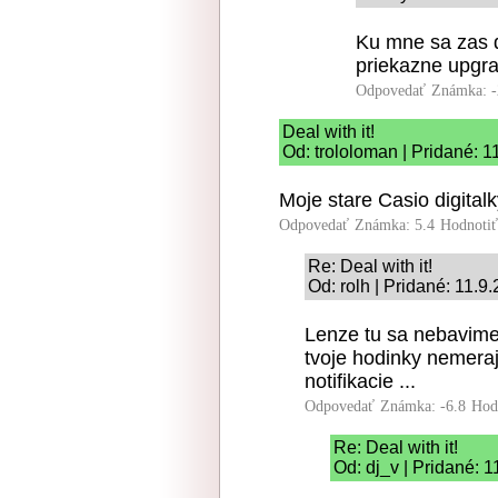
Ku mne sa zas d
priekazne upgr
Odpovedať
Známka: -
Deal with it!
Od: trololoman | Pridané: 1
Moje stare Casio digital
Odpovedať
Známka: 5.4
Hodnoti
Re: Deal with it!
Od: rolh | Pridané: 11.9
Lenze tu sa nebavime 
tvoje hodinky nemeraj
notifikacie ...
Odpovedať
Známka: -6.8
Hod
Re: Deal with it!
Od: dj_v | Pridané: 