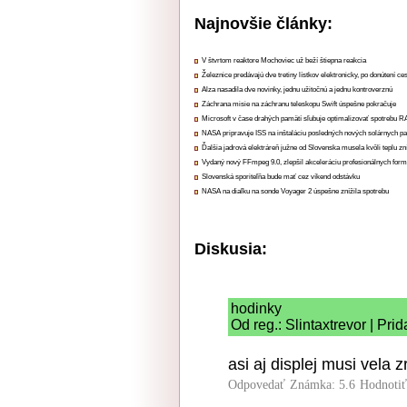
Najnovšie články:
V štvrtom reaktore Mochoviec už beží štiepna reakcia
Železnice predávajú dve tretiny lístkov elektronicky, po donútení ce
Alza nasadila dve novinky, jednu užitočnú a jednu kontroverznú
Záchrana misie na záchranu teleskopu Swift úspešne pokračuje
Microsoft v čase drahých pamätí sľubuje optimalizovať spotrebu
NASA pripravuje ISS na inštaláciu posledných nových solárnych p
Ďalšia jadrová elektráreň južne od Slovenska musela kvôli teplu zn
Vydaný nový FFmpeg 9.0, zlepšil akceleráciu profesionálnych form
Slovenská sporiteľňa bude mať cez víkend odstávku
NASA na diaľku na sonde Voyager 2 úspešne znížila spotrebu
Diskusia:
hodinky
Od reg.: Slintaxtrevor | Pri
asi aj displej musi vela z
Odpovedať
Známka: 5.6
Hodnoti