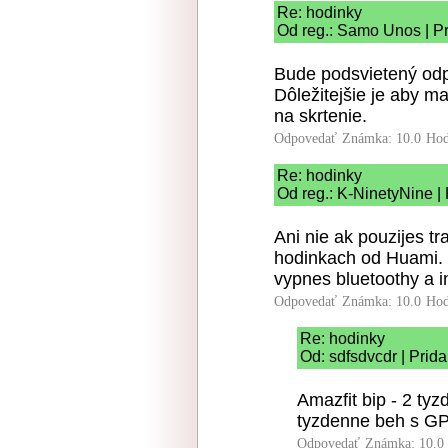
Re: hodinky
Od reg.: Samo Unos | Pr
Bude podsvietený od
Dôležitejšie je aby ma
na skrtenie.
Odpovedať
Známka: 10.0
Hod
Re: hodinky
Od reg.: K-NinetyNine |
Ani nie ak pouzijes tra
hodinkach od Huami. 
vypnes bluetoothy a in
Odpovedať
Známka: 10.0
Hod
Re: hodinky
Od: sdfsdvcdr | Prid
Amazfit bip - 2 tyz
tyzdenne beh s GP
Odpovedať
Známka: 10.0