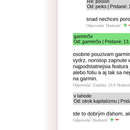
Re: poison
Od: peiks | Pridané:
snad nechces poro
Odpovedať
Hodnotiť:
garmin5x
Od: garmin5x | Pridané: 13
osobne pouzivam garmin 
vydrz, nonstop zapnute wi
najpodstatnejsia featura
alebo foliu a aj tak sa n
na garmin.
Odpovedať
Známka: 10.0
Hodnot
v lahode
Od: otrok kapitalizmu | Pri
Ide to dobrým ďahom, al
Odpovedať
Hodnotiť: