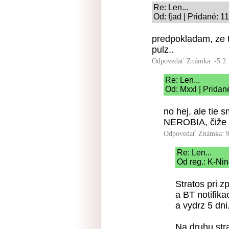
Re: Len...
Od: fjad | Pridané: 1
predpokladam, ze t
pulz..
Odpovedať
Známka: -5.2
Re: Len...
Od: Mxxl | Pridan
no hej, ale tie 
NEROBIA, čiže 
Odpovedať
Známka: 9
Re: Len...
Od reg.: K-Nin
Stratos pri 
a BT notifik
a vydrz 5 dni
Na druhu str