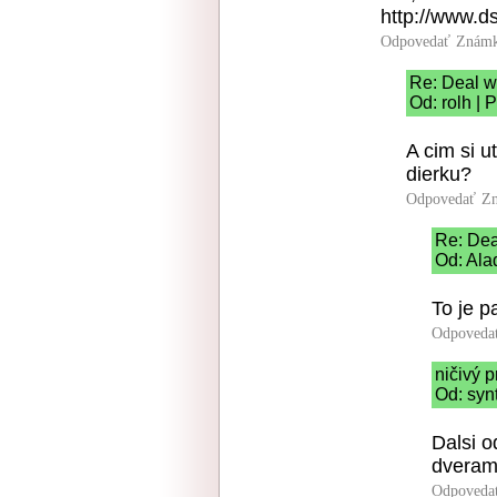
http://www.ds
Odpovedať
Známk
Re: Deal wi
Od: rolh | 
A cim si u
dierku?
Odpovedať
Zn
Re: Deal
Od: Ala
To je 
Odpoveda
ničivý p
Od: syn
Dalsi o
dveram
Odpoveda