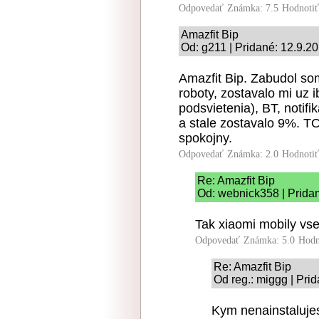
Odpovedať
Známka: 7.5
Hodnoti
Amazfit Bip
Od: g211 | Pridané: 12.9.2
Amazfit Bip. Zabudol som
roboty, zostavalo mi uz 
podsvietenia), BT, notif
a stale zostavalo 9%. 
spokojny.
Odpovedať
Známka: 2.0
Hodnoti
Re: Amazfit Bip
Od: webnick358 | Pridan
Tak xiaomi mobily vs
Odpovedať
Známka: 5.0
Hodn
Re: Amazfit Bip
Od reg.: miggg | Pri
Kym nenainstalujes 