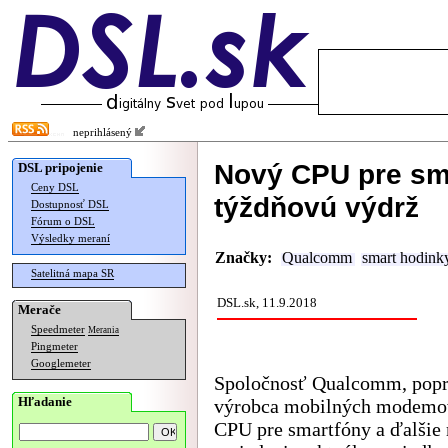
neprihlásený
Nový CPU pre sm
DSL pripojenie
Ceny DSL
týždňovú výdrž
Dostupnosť DSL
Fórum o DSL
Výsledky meraní
Značky:
Qualcomm
smart hodink
Satelitná mapa SR
DSL.sk, 11.9.2018
Merače
Speedmeter
Merania
Pingmeter
Googlemeter
Spoločnosť Qualcomm, pop
Hľadanie
výrobca mobilných modemov
CPU pre smartfóny a ďalšie