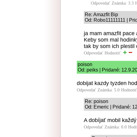
Odpovedať
Známka: 3.3
Re: Amazfit Bip
Od: Robo11111111 | Pri
ja mam amazfit pace a 
Keby som mal hodink
tak by som ich plestil
Odpovedať
Hodnotiť:
poison
Od: peiks | Pridané: 12.9.2
dobijat kazdy tyzden hod
Odpovedať
Známka: 5.0
Hodnoti
Re: poison
Od: Emeric | Pridané: 1
A dobíjať mobil každý
Odpovedať
Známka: 0.0
Hodn