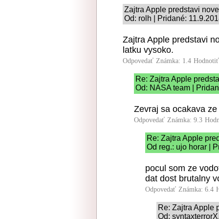
Zajtra Apple predstavi nov
Od: rolh | Pridané: 11.9.20
Zajtra Apple predstavi n
latku vysoko.
Odpovedať
Známka: 1.4
Hodnoti
Re: Zajtra Apple predst
Od: NASA team | Pridan
Zevraj sa ocakava ze 
Odpovedať
Známka: 9.3
Hodn
Re: Zajtra Apple pre
Od reg.: ujo horar | 
pocul som ze vodot
dat dost brutalny 
Odpovedať
Známka: 6.4
Re: Zajtra Apple 
Od: syntaxterrorX