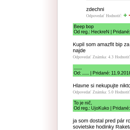
zdechni
Odpovedať
Hodnotiť:
Beep bop
Od reg.: HeckreN | Pridané
Kupil som amazfit bip za
najde
Odpovedať
Známka: 4.3
Hodnoti
.......
Od: ...... | Pridané: 11.9.20
Hlavne si nekupujte nik
Odpovedať
Známka: 5.0
Hodnoti
To je nič,
Od reg.: UjoKuko | Pridané
ja som dostal pred pár r
sovietske hodinky Raketa