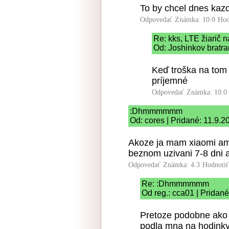
To by chcel dnes kaz
Odpovedať
Známka: 10.0
Hod
Re: kks, LTE žiarič n
Od: Joshinkov bratra
Keď troška na tom 
príjemné
Odpovedať
Známka: 10.0
:Dhmmmmmm
Od: cores | Pridané: 11.9.2
Akoze ja mam xiaomi amaz
beznom uzivani 7-8 dni a
Odpovedať
Známka: 4.3
Hodnoti
Re: :Dhmmmmmm
Od reg.: cca01 | Pridan
Pretoze podobne ako G
podla mna na hodinky