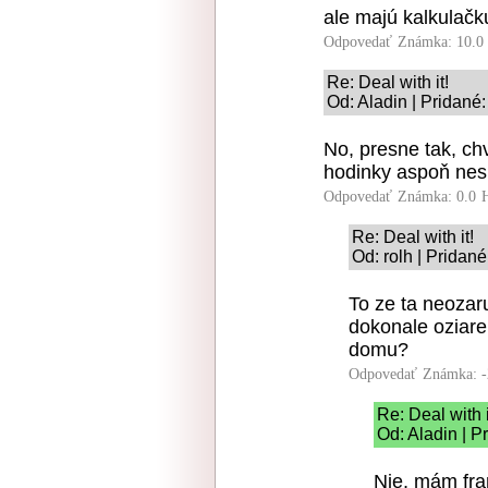
ale majú kalkulačk
Odpovedať
Známka: 10.0
Re: Deal with it!
Od: Aladin | Pridané
No, presne tak, ch
hodinky aspoň nesl
Odpovedať
Známka: 0.0
Re: Deal with it!
Od: rolh | Pridan
To ze ta neozar
dokonale oziare
domu?
Odpovedať
Známka: -
Re: Deal with i
Od: Aladin | P
Nie, mám fra