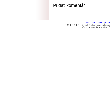
Pridať komentár
NÁVŠTEVNOSŤ
|
INZE
(C) 2004, 2005 DSL.sk | Všetky práva vyhradené
Všetky uvedené informácie sú b