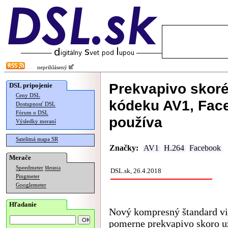
neprihlásený
Prekvapivo skor
DSL pripojenie
Ceny DSL
kódeku AV1, Face
Dostupnosť DSL
Fórum o DSL
používa
Výsledky meraní
Satelitná mapa SR
Značky:
AV1
H.264
Facebook
Merače
Speedmeter
Merania
DSL.sk, 26.4.2018
Pingmeter
Googlemeter
Hľadanie
Nový kompresný štandard vi
pomerne prekvapivo skoro u