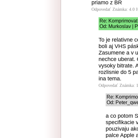
priamo z BR
Odpovedať
Známka: 4.0
Re: Komprimovat 
Od: Murkoslav | P
To je relativne 
boli aj VHS pásk
Zasumene a v u
nechce uberat.
vysoky bitrate. 
rozlisnie do 5 p
ina tema.
Odpovedať
Známka: 1
Re: Komprimov
Od: Peter_qwe
a co potom S
specifikacie 
pouzivaju ako
palce Apple a