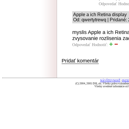
Odpovedať
Hodno
Apple a ich Retina display
Od: qwertytrewq | Pridané:
myslis Apple a ich Retin
zvysovanie rozlisenia zac
Odpovedať
Hodnotiť:
Pridať komentár
NÁVŠTEVNOSŤ
|
INZE
(C) 2004, 2005 DSL.sk | Všetky práva vyhradené
Všetky uvedené informácie sú b