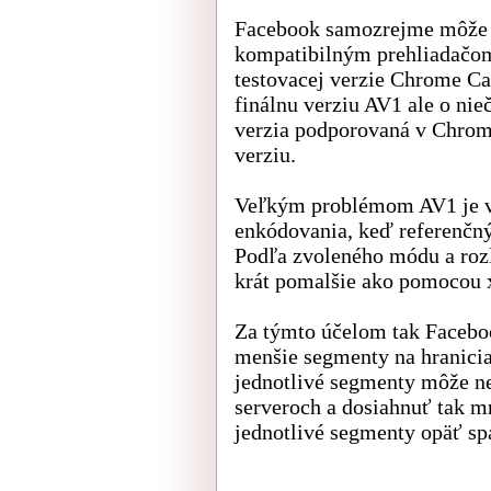
Facebook samozrejme môže z
kompatibilným prehliadačom,
testovacej verzie Chrome 
finálnu verziu AV1 ale o nie
verzia podporovaná v Chrome
verziu.
Veľkým problémom AV1 je v 
enkódovania, keď referenčný
Podľa zvoleného módu a rozl
krát pomalšie ako pomocou 
Za týmto účelom tak Faceboo
menšie segmenty na hranicia
jednotlivé segmenty môže n
serveroch a dosiahnuť tak 
jednotlivé segmenty opäť sp