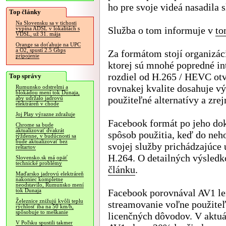
ho pre svoje videá nasadila 
Top články
Na Slovensku sa v tichosti
Služba o tom informuje v
to
vypína ADSL v lokalitách s
VDSL, už 31. mája
Orange sa doťahuje na UPC
a O2, spustí 2.5 Gbps
Za formátom stojí organizác
pripojenie
ktorej sú mnohé popredné int
rozdiel od H.265 / HEVC otv
Top správy
rovnakej kvalite dosahuje v
Rumunsko odstrelmi a
blokádou mení tok Dunaja,
použiteľné alternatívy a zre
aby udržalo jadrovú
elektráreň v chode
Joj Play výrazne zdražuje
Facebook formát po jeho dok
Chrome sa bude
aktualizovať dvakrát
spôsob použitia, keď do neh
týždenne, v budúcnosti sa
bude aktualizovať bez
svojej služby prichádzajúc
reštartov
H.264. O detailných výsledk
Slovensko.sk má opäť
technické problémy
článku
.
Maďarsko jadrovú elektráreň
nakoniec kompletne
neodstavilo, Rumunsko mení
Facebook porovnával AV1 len
tok Dunaja
Železnice znižujú kvôli teplu
streamovanie voľne použiteľ
rýchlosť iba na 50 km/h,
spôsobuje to meškanie
licenčných dôvodov. V aktu
V Poľsku spustili takmer