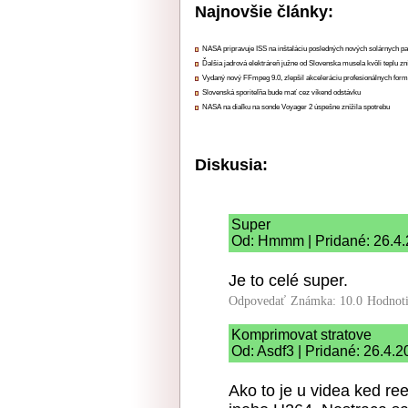
Najnovšie články:
NASA pripravuje ISS na inštaláciu posledných nových solárnych p
Ďalšia jadrová elektráreň južne od Slovenska musela kvôli teplu zn
Vydaný nový FFmpeg 9.0, zlepšil akceleráciu profesionálnych form
Slovenská sporiteľňa bude mať cez víkend odstávku
NASA na diaľku na sonde Voyager 2 úspešne znížila spotrebu
Diskusia:
Super
Od: Hmmm | Pridané: 26.4.
Je to celé super.
Odpovedať
Známka: 10.0
Hodnot
Komprimovat stratove
Od: Asdf3 | Pridané: 26.4.2
Ako to je u videa ked r