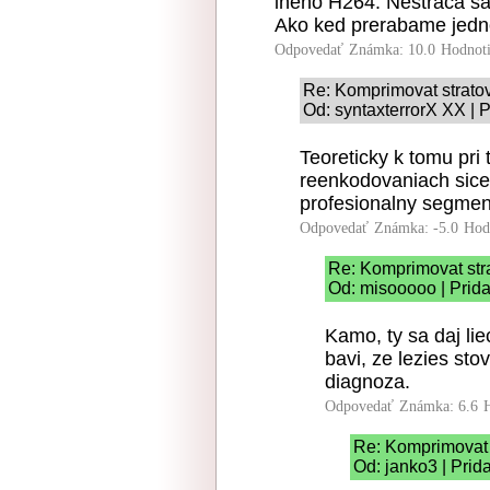
ineho H264. Nestraca sa
Ako ked prerabame jed
Odpovedať
Známka: 10.0
Hodnot
Re: Komprimovat strato
Od: syntaxterrorX XX | 
Teoreticky k tomu pri
reenkodovaniach sice
profesionalny segmen
Odpovedať
Známka: -5.0
Hod
Re: Komprimovat str
Od: misooooo | Prid
Kamo, ty sa daj liec
bavi, ze lezies sto
diagnoza.
Odpovedať
Známka: 6.6
Re: Komprimovat 
Od: janko3 | Prid