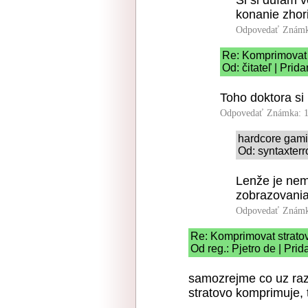
konanie zhori
Odpovedať
Známk
Re: Komprimovat 
Od: čitateľ | Prid
Toho doktora si
Odpovedať
Známka: 1
hardcore gam
Od: syntaxterr
Lenže je nem
zobrazovania
Odpovedať
Známk
Re: Komprimovat strato
Od reg.: Pjetro de | Pri
samozrejme co uz raz
stratovo komprimuje, 