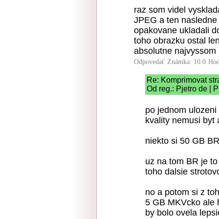
raz som videl vysklad
JPEG a ten nasledne 
opakovane ukladali do
toho obrazku ostal len
absolutne najvyssom n
Odpovedať
Známka: 10.0
Hod
Re: Komprimovat str
Od reg.: Pjetro de | 
po jednom ulozeni 
kvality nemusi byt 
niekto si 50 GB B
uz na tom BR je to
toho dalsie strot
no a potom si z t
5 GB MKVcko ale h2
by bolo ovela leps