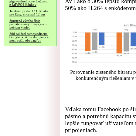
AV1 ako o 30% lepšiu kompr
gigawatthodinové úložisko,
z LiFePO4 článkov
50% ako H.264 s enkóderom
Telekom pridal 12 GB balík
pre Easy, chce zaň 12 eur
Spustená výroba flash
pamäte s novým najvyšším
počtom vrstiev
Súd zakázal samojazdiacim
Google taxíkom dobíjanie v
noci, rušili obyvateľov
Porovnanie zisteného bitratu p
konkurenčným riešeniam v te
Vďaka tomu Facebook po ši
pásmo a potrebnú kapacitu s
lepšie fungovať užívateľom
pripojeniach.