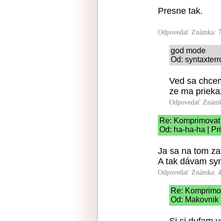
Presne tak.
Odpovedať
Známka: 7
god mode
Od: syntaxterr
Ved sa chcem 
ze ma priek
Odpovedať
Známk
Re: Komprimovat 
Od: ha-ha-ha | Pr
Ja sa na tom za
A tak dávam syn
Odpovedať
Známka: 4
Re: Komprimov
Od: Makovnik 
Si si dufam 