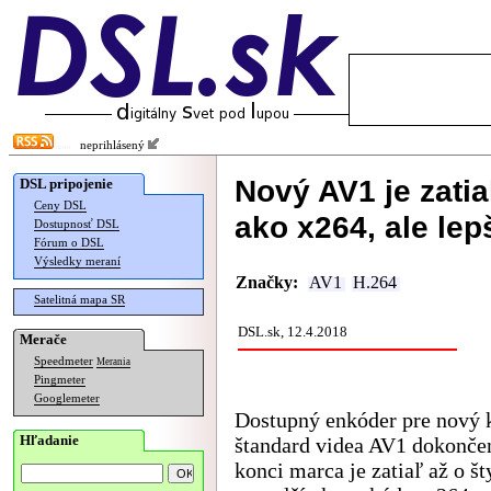
neprihlásený
Nový AV1 je zatia
DSL pripojenie
Ceny DSL
ako x264, ale lep
Dostupnosť DSL
Fórum o DSL
Výsledky meraní
Značky:
AV1
H.264
Satelitná mapa SR
DSL.sk, 12.4.2018
Merače
Speedmeter
Merania
Pingmeter
Googlemeter
Dostupný enkóder pre nový
Hľadanie
štandard videa AV1 dokonče
konci marca je zatiaľ až o št