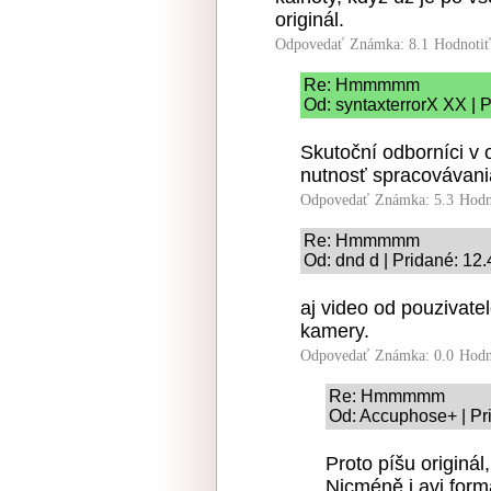
originál.
Odpovedať
Známka: 8.1
Hodnoti
Re: Hmmmmm
Od: syntaxterrorX XX | 
Skutoční odborníci v 
nutnosť spracovávania
Odpovedať
Známka: 5.3
Hodn
Re: Hmmmmm
Od: dnd d | Pridané: 12
aj video od pouzivate
kamery.
Odpovedať
Známka: 0.0
Hodn
Re: Hmmmmm
Od: Accuphose+ | Pr
Proto píšu originál,
Nicméně i avi for