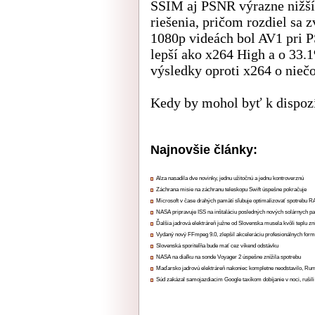
SSIM aj PSNR výrazne nižší b
riešenia, pričom rozdiel sa 
1080p videách bol AV1 pri 
lepší ako x264 High a o 33.
výsledky oproti x264 o niečo
Kedy by mohol byť k dispozíc
Najnovšie články:
Alza nasadila dve novinky, jednu užitočnú a jednu kontroverznú
Záchrana misie na záchranu teleskopu Swift úspešne pokračuje
Microsoft v čase drahých pamätí sľubuje optimalizovať spotrebu
NASA pripravuje ISS na inštaláciu posledných nových solárnych p
Ďalšia jadrová elektráreň južne od Slovenska musela kvôli teplu zn
Vydaný nový FFmpeg 9.0, zlepšil akceleráciu profesionálnych form
Slovenská sporiteľňa bude mať cez víkend odstávku
NASA na diaľku na sonde Voyager 2 úspešne znížila spotrebu
Maďarsko jadrovú elektráreň nakoniec kompletne neodstavilo, Ru
Súd zakázal samojazdiacim Google taxíkom dobíjanie v noci, rušili