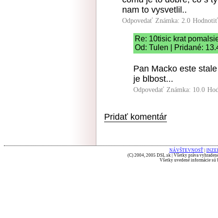
nam to vysvetlil..
Odpovedať
Známka: 2.0
Hodnoti
Re: 10tisic krat pomalsi
Od: Tulen | Pridané: 13
Pan Macko este stale
je blbost...
Odpovedať
Známka: 10.0
Hod
Pridať komentár
NÁVŠTEVNOSŤ
|
INZE
(C) 2004, 2005 DSL.sk | Všetky práva vyhradené
Všetky uvedené informácie sú b