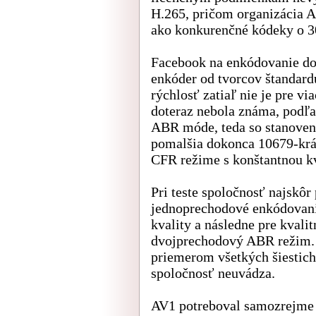
H.265, pričom organizácia A
ako konkurenčné kódeky o 
Facebook na enkódovanie do 
enkóder od tvorcov štandardu
rýchlosť zatiaľ nie je pre v
doteraz nebola známa, podľa 
ABR móde, teda so stanoven
pomalšia dokonca 10679-krát
CFR režime s konštantnou kv
Pri teste spoločnosť najskôr
jednoprechodové enkódovani
kvality a následne pre kvalit
dvojprechodový ABR režim.
priemerom všetkých šiestich 
spoločnosť neuvádza.
AV1 potreboval samozrejme n