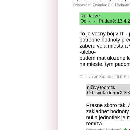
Odpovedať
Známka: 8.0
Hodnoti
Re: takze
Od: -...- | Pridané: 13.4
To je vecny boj v IT
potrebne hodnoty pre
zaberu vela miesta a
-alebo-
budem mat ulozene le
na mieste, tym padom
Odpovedať
Známka: 10.0
Hod
ničivý teoretik
Od: syntaxterrorX XX
Presne skoro tak. A
zakladne" hodnoty 
nul a jednotiek je
remiza.