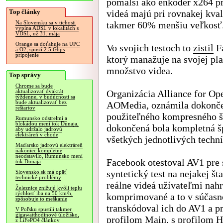
pomalší ako enkóder x264 p
Top články
videá majú pri rovnakej kvali
takmer 60% menšiu veľkosť
Na Slovensku sa v tichosti
vypína ADSL v lokalitách s
VDSL, už 31. mája
Orange sa doťahuje na UPC
Vo svojich testoch to
zistil
F
a O2, spustí 2.5 Gbps
pripojenie
ktorý manažuje na svojej pl
množstvo videa.
Top správy
Chrome sa bude
Organizácia Alliance for Op
aktualizovať dvakrát
týždenne, v budúcnosti sa
bude aktualizovať bez
AOMedia, oznámila dokončen
reštartov
použiteľného kompresného š
Rumunsko odstrelmi a
blokádou mení tok Dunaja,
dokončená bola kompletná š
aby udržalo jadrovú
elektráreň v chode
všetkých jednotlivých techn
Maďarsko jadrovú elektráreň
nakoniec kompletne
neodstavilo, Rumunsko mení
Facebook otestoval AV1 pre 
tok Dunaja
syntetický test na nejakej š
Slovensko.sk má opäť
technické problémy
reálne videá užívateľmi nah
Železnice znižujú kvôli teplu
rýchlosť iba na 50 km/h,
komprimované a to v súčasno
spôsobuje to meškanie
transkódoval ich do AV1 a 
V Poľsku spustili takmer
gigawatthodinové úložisko,
profilom Main, s profilom 
z LiFePO4 článkov