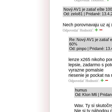
Odpovedať
Hodnotiť:
Nový AV1 je zatiaľ ešte 10
Od: zelo81 | Pridané: 13.4
Nech porovnavaju uz aj
Odpovedať
Hodnotiť:
Re: Nový AV1 je zatiaľ e
60%
Od: pinpo | Pridané: 13
lenze x265 nikoho pom
lepsie, zadarmo s pot
vyrazne pomalsie
riesenie je pockat na
Odpovedať
Hodnotiť:
humus
Od: Klon M6 | Pridan
Wav. Ty si skutočn
Nie si ty náhodou 