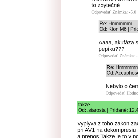
to zbytečné
Odpovedať
Známka: -5.0
Re: Hmmmmm
Od: Klon M6 | Pri
Aaaa, akufáza sa
pepíku???
Odpovedať
Známka: -
Re: Hmmmm
Od: Accuphose
Nebylo o če
Odpovedať
Hodno
takze
Od: .starosta | Pridané: 12
Vyplyva z toho zakon za
pri AV1 na dekompresiu a
a prenos.Takze je to v p