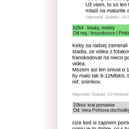
Už viem, to sú len
mladí na maturite an
Odpovedať
Známka: -10.
h264 - fotaky, mobily
Od reg.: bzucobzuco | Prid
Keby sa radsej zamerali
stadia, ze videa z fotak
transkodovat na nieco pou
videa.
Mozem asi len snivat o 
by malo tak 8-12Mbit/s,
ref. snimkov.
Odpovedať
Známka: 6.0
Hodnoti
10tisic krat pomalsie
Od: Vera Pohlova dochodky
cize ked si zapnem porn
comu je to dobre, co s 