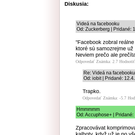
Diskusia:
Videá na facebooku
Od: Zuckerberg | Pridané: 
"Facebook zobral reálne
ktoré sú samozrejme už
Neviem prečo ale prečít
Odpovedať
Známka: 2.7
Hodnoti
Re: Videá na facebooku
Od: iobit | Pridané: 12.
Trapko.
Odpovedať
Známka: -5.7
Hod
Hmmmmm
Od: Accuphose+ | Pridané:
Zpracovávat komprimovan
kalhoty, když už je po v