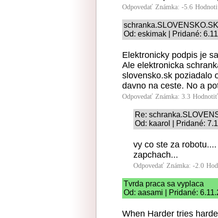
Odpovedať
Známka: -5.6
Hodnoti
schranka.SLOVENSKO.S
Od: eskimak | Pridané: 6.1
Elektronicky podpis je 
Ale elektronicka schrank
slovensko.sk poziadalo o
davno na ceste. No a pot
Odpovedať
Známka: 3.3
Hodnoti
Re: schranka.SLOVEN
Od: kaarol | Pridané: 7.
vy co ste za robotu...
zapchach...
Odpovedať
Známka: -2.0
Hod
Tvrda praca sa vyplaca
Od: aasami | Pridané: 6.11
When Harder tries harder