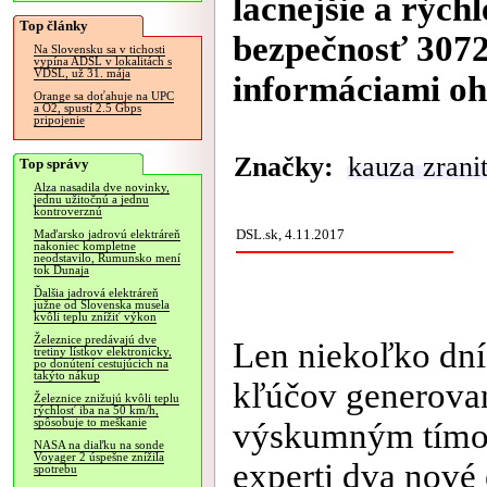
lacnejšie a rých
Top články
bezpečnosť 3072
Na Slovensku sa v tichosti
vypína ADSL v lokalitách s
VDSL, už 31. mája
informáciami ohr
Orange sa doťahuje na UPC
a O2, spustí 2.5 Gbps
pripojenie
Značky:
kauza zrani
Top správy
Alza nasadila dve novinky,
jednu užitočnú a jednu
kontroverznú
DSL.sk, 4.11.2017
Maďarsko jadrovú elektráreň
nakoniec kompletne
neodstavilo, Rumunsko mení
tok Dunaja
Ďalšia jadrová elektráreň
južne od Slovenska musela
kvôli teplu znížiť výkon
Železnice predávajú dve
Len niekoľko dní
tretiny lístkov elektronicky,
po donútení cestujúcich na
takýto nákup
kľúčov generova
Železnice znižujú kvôli teplu
rýchlosť iba na 50 km/h,
spôsobuje to meškanie
výskumným tímom 
NASA na diaľku na sonde
Voyager 2 úspešne znížila
experti dva nové
spotrebu