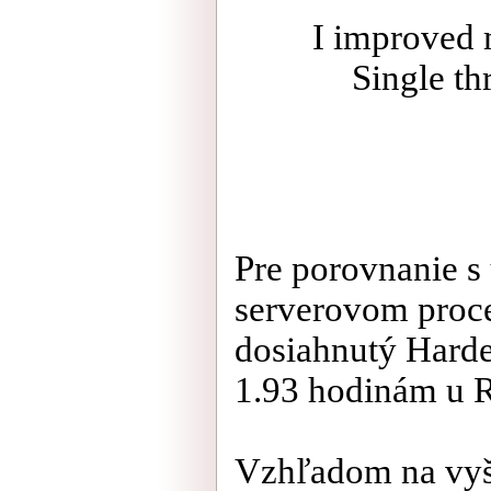
I improved 
Single th
Pre porovnanie 
serverovom proce
dosiahnutý Harder
1.93 hodinám u 
Vzhľadom na vyšš