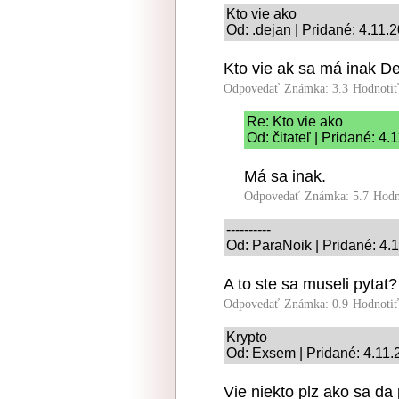
Kto vie ako
Od: .dejan | Pridané: 4.11.
Kto vie ak sa má inak De
Odpovedať
Známka: 3.3
Hodnoti
Re: Kto vie ako
Od: čitateľ | Pridané: 4
Má sa inak.
Odpovedať
Známka: 5.7
Hodn
----------
Od: ParaNoik | Pridané: 4.
A to ste sa museli pytat?
Odpovedať
Známka: 0.9
Hodnoti
Krypto
Od: Exsem | Pridané: 4.11.
Vie niekto plz ako sa da