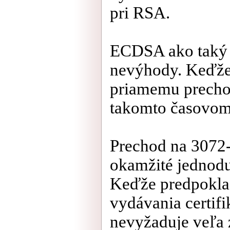
pri RSA.
ECDSA ako taký m
nevýhody. Keďže S
priamemu precho
takomto časovom 
Prechod na 3072-
okamžité jednodu
Keďže predpoklad
vydávania certif
nevyžaduje veľa 