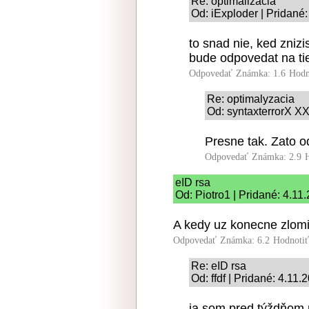
Re: optimalizacia
Od: iExploder | Pridané
to snad nie, ked zniz
bude odpovedat na tie
Odpovedať
Známka: 1.6
Hodn
Re: optimalyzacia
Od: syntaxterrorX XX
Presne tak. Zato o
Odpovedať
Známka: 2.9
eID rsa
Od: Piotro1 | Pridané: 4.11
A kedy uz konecne zlomi
Odpovedať
Známka: 6.2
Hodnoti
Re: eID rsa
Od: ffdf | Pridané: 4.11
ja som pred týždňom n