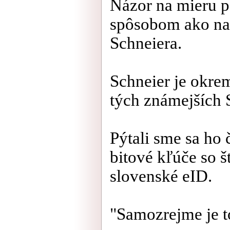
Názor na mieru 
spôsobom ako na 
Schneiera.
Schneier je okre
tých známejších 
Pýtali sme sa ho 
bitové kľúče so š
slovenské eID.
"Samozrejme je t