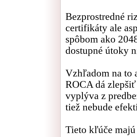
Bezprostredné ri
certifikáty ale a
spôbom ako 2048-
dostupné útoky ni
Vzhľadom na to a
ROCA dá zlepšiť 
vyplýva z predbe
tiež nebude efekt
Tieto kľúče majú