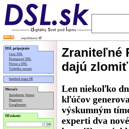
neprihlásený
Zraniteľné 
DSL pripojenie
Ceny DSL
Dostupnosť DSL
dajú zlomiť
Fórum o DSL
Výsledky meraní
Satelitná mapa SR
Len niekoľko dní
Merače
Speedmeter
Merania
kľúčov generova
Pingmeter
Googlemeter
výskumným tímom
Hľadanie
experti dva nové