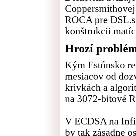
Coppersmithovej
ROCA pre DSL.sk
konštrukcii matíc
Hrozí problé
Kým Estónsko re
mesiacov od dozv
krivkách a algor
na 3072-bitové R
V ECDSA na Infin
by tak zásadne o