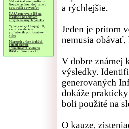
Súd zakázal samojazdiacim
a rýchlejšie.
Google taxíkom dobíjanie v
noci, rušili obyvateľov
NASA pripravuje ISS na
inštaláciu posledných
nových solárnych panelov
Jeden je pritom 
Vydaný nový FFmpeg 9.0,
zlepšil akceleráciu
profesionálnych formátov
videa
nemusia obávať, 
Microsoft v čase drahých
pamätí sľubuje
optimalizovať spotrebu
RAM vo Windows 11
V dobre známej k
výsledky. Identi
generovaných Inf
dokáže prakticky
boli použité na s
O kauze, zisteni