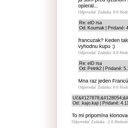
opieral...
Odpovedať
Známka: 0.0
Hodn
Re: eID rsa
Od: Koumak | Pridané: 
francuzak? Keden taky
vyhodnu kupu :)
Odpovedať
Známka: 0.0
Hodn
Re: eID rsa
Od: Petrik2 | Pridané: 5
Mna raz jeden Francú
Odpovedať
Známka: 0.0
Hodn
Uč&#127878;&#128054;&#
Od: .kajo.kaji | Pridané: 4.
To mi pripomína klonova
Odpovedať
Známka: -2.0
Hodnoti