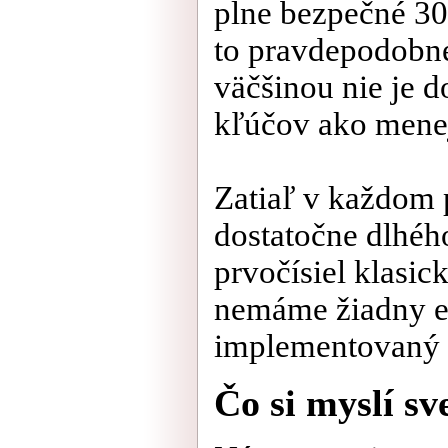
plne bezpečné 307
to pravdepodobné 
väčšinou nie je d
kľúčov ako mene
Zatiaľ v každom 
dostatočne dlhéh
prvočísiel klasic
nemáme žiadny ef
implementovaný a
Čo si myslí sv