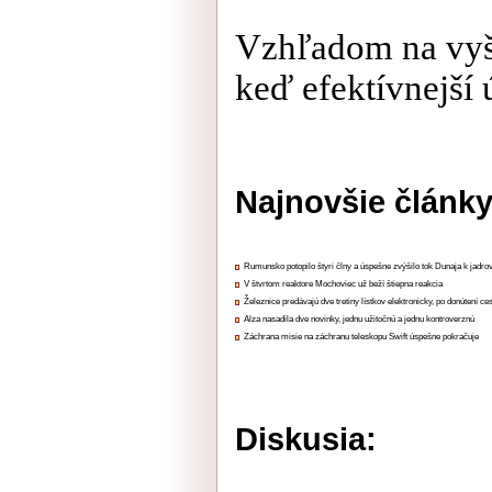
Vzhľadom na vyš
keď efektívnejší 
Najnovšie články
Rumunsko potopilo štyri člny a úspešne zvýšilo tok Dunaja k jadrov
V štvrtom reaktore Mochoviec už beží štiepna reakcia
Železnice predávajú dve tretiny lístkov elektronicky, po donútení ce
Alza nasadila dve novinky, jednu užitočnú a jednu kontroverznú
Záchrana misie na záchranu teleskopu Swift úspešne pokračuje
Diskusia: