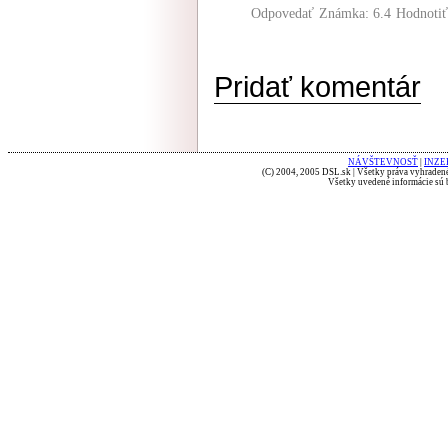
Odpovedať
Známka: 6.4
Hodnoti
Pridať komentár
NÁVŠTEVNOSŤ
|
INZE
(C) 2004, 2005 DSL.sk | Všetky práva vyhradené
Všetky uvedené informácie sú b