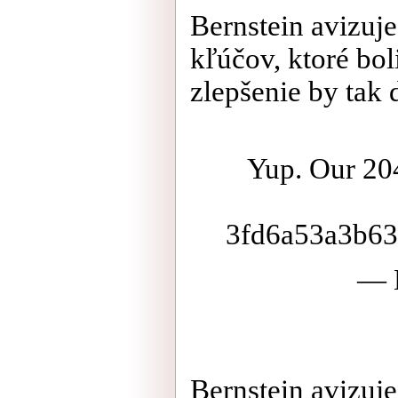
Bernstein avizuj
kľúčov, ktoré bol
zlepšenie by tak 
Yup. Our 204
3fd6a53a3b6
— D
Bernstein avizuj