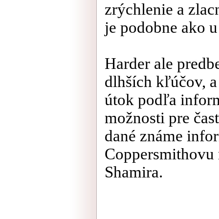
zrýchlenie a zla
je podobne ako u
Harder ale predb
dlhších kľúčov, 
útok podľa infor
možnosti pre časť
dané známe infor
Coppersmithovu m
Shamira.