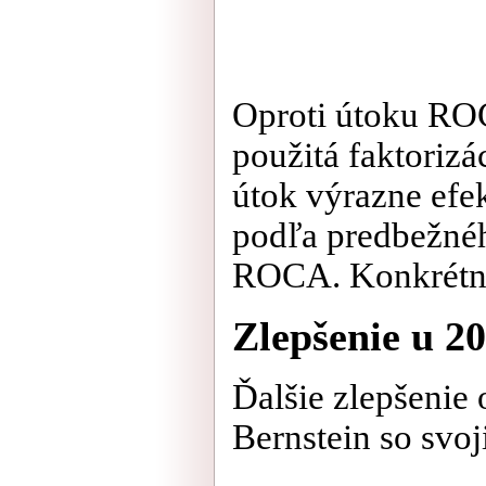
Oproti útoku ROC
použitá faktorizá
útok výrazne efe
podľa predbežnéh
ROCA. Konkrétne d
Zlepšenie u 2
Ďalšie zlepšenie 
Bernstein so svo