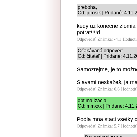
preboha,
Od: jurosik | Pridané: 4.11
kedy uz konecne zlomia n
potrat!!!!d
Odpovedať
Známka: -4.1
Hodnoti
Očakávaná odpoveď
Od: čitateľ | Pridané: 4.11.
Samozrejme, je to možn
Slavami neskažeš, ja ma
Odpovedať
Známka: 0.6
Hodnoti
optimalizacia
Od: mmxxx | Pridané: 4.11
Podla mna staci vsetky d
Odpovedať
Známka: 5.7
Hodnoti