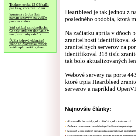
Telekom pridal 12 GB balík
pre Easy, chce zaň 12 eur
Heartbleed je tak jednou z n
Spustená výroba flash
posledného obdobia, ktorá m
pamäte s novým najvyšším
počtom vrstiev
Súd zakázal samojazdiacim
Google taxíkom dobíjanie v
Na začiatku apríla v dňoch b
noci, rušili obyvateľov
zraniteľnosti identifikoval 
Ďalšia jadrová elektráreň
južne od Slovenska musela
zraniteľných serverov na por
kvôli teplu znížiť výkon
identifikoval 318 tisíc zran
tak bolo aktualizovaných len 
Webové servery na porte 443
ktoré trpia Heartbleed zrani
serverov a napríklad OpenVPN
Najnovšie články:
Alza nasadila dve novinky, jednu užitočnú a jednu kontroverznú
Záchrana misie na záchranu teleskopu Swift úspešne pokračuje
Microsoft v čase drahých pamätí sľubuje optimalizovať spotrebu
NASA pripravuje ISS na inštaláciu posledných nových solárnych p