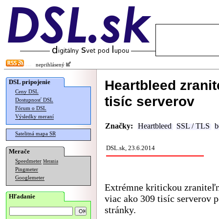
neprihlásený
Heartbleed zranit
DSL pripojenie
Ceny DSL
tisíc serverov
Dostupnosť DSL
Fórum o DSL
Výsledky meraní
Značky:
Heartbleed
SSL / TLS
b
Satelitná mapa SR
DSL.sk, 23.6.2014
Merače
Speedmeter
Merania
Pingmeter
Googlemeter
Extrémne kritickou zraniteľn
Hľadanie
viac ako 309 tisíc servero
stránky.