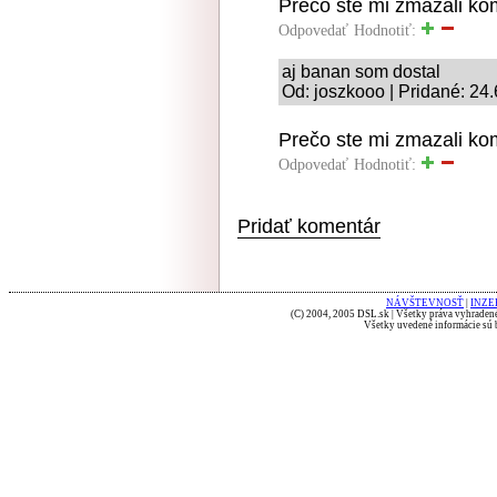
Prečo ste mi zmazali k
Odpovedať
Hodnotiť:
aj banan som dostal
Od: joszkooo | Pridané: 24
Prečo ste mi zmazali k
Odpovedať
Hodnotiť:
Pridať komentár
NÁVŠTEVNOSŤ
|
INZE
(C) 2004, 2005 DSL.sk | Všetky práva vyhradené
Všetky uvedené informácie sú b