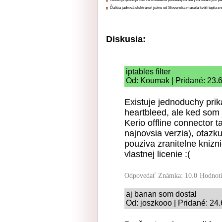
Ďalšia jadrová elektráreň južne od Slovenska musela kvôli teplu zn
Diskusia:
iptables filter
Od: Koumak | Pridané: 23.
Existuje jednoduchy prik
heartbleed, ale ked som j
Kerio offline connector 
najnovsia verzia), otazk
pouziva zranitelne kniz
vlastnej licenie :(
Odpovedať
Známka: 10.0
Hodnot
aj banan som dostal
Od: joszkooo | Pridané: 24