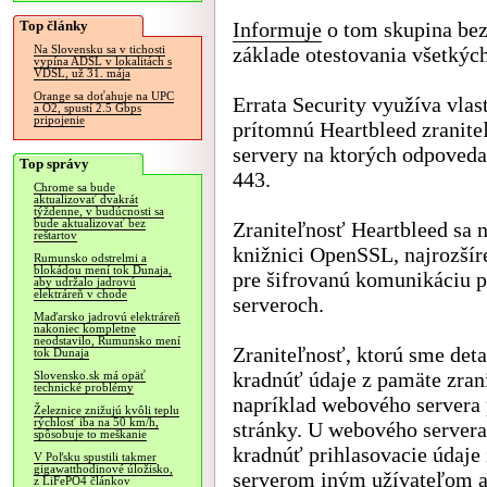
Top články
Informuje
o tom skupina bez
základe otestovania všetkých
Na Slovensku sa v tichosti
vypína ADSL v lokalitách s
VDSL, už 31. mája
Orange sa doťahuje na UPC
Errata Security využíva vlas
a O2, spustí 2.5 Gbps
pripojenie
prítomnú Heartbleed zranite
servery na ktorých odpoveda
Top správy
443.
Chrome sa bude
aktualizovať dvakrát
týždenne, v budúcnosti sa
bude aktualizovať bez
Zraniteľnosť Heartbleed sa 
reštartov
knižnici OpenSSL, najrozšír
Rumunsko odstrelmi a
blokádou mení tok Dunaja,
pre šifrovanú komunikáciu p
aby udržalo jadrovú
elektráreň v chode
serveroch.
Maďarsko jadrovú elektráreň
nakoniec kompletne
neodstavilo, Rumunsko mení
Zraniteľnosť, ktorú sme deta
tok Dunaja
kradnúť údaje z pamäte zran
Slovensko.sk má opäť
technické problémy
napríklad webového servera
Železnice znižujú kvôli teplu
rýchlosť iba na 50 km/h,
stránky. U webového servera
spôsobuje to meškanie
kradnúť prihlasovacie údaje
V Poľsku spustili takmer
gigawatthodinové úložisko,
serverom iným užívateľom ale
z LiFePO4 článkov