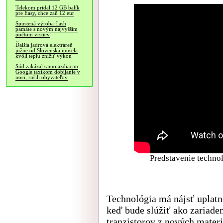
Telekom pridal 12 GB balík
pre Easy, chce zaň 12 eur
Spustená výroba flash
pamäte s novým najvyšším
počtom vrstiev
Ďalšia jadrová elektráreň
južne od Slovenska musela
kvôli teplu znížiť výkon
Súd zakázal samojazdiacim
Google taxíkom dobíjanie v
noci, rušili obyvateľov
Predstavenie technol
Technológia má nájsť uplatn
keď bude slúžiť ako zariade
tranzistorov z nových materi