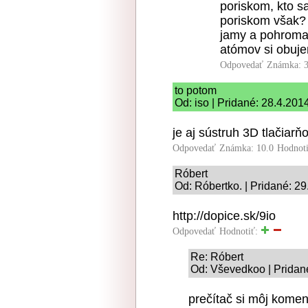
poriskom, kto s
poriskom však? 
jamy a pohromad
atómov si obuje
Odpovedať
Známka: 3
to potom
Od: iso | Pridané: 28.4.201
je aj sústruh 3D tlačiarňo
Odpovedať
Známka: 10.0
Hodnot
Róbert
Od: Róbertko. | Pridané: 2
http://dopice.sk/9io
Odpovedať
Hodnotiť:
Re: Róbert
Od: Vševedkoo | Pridan
prečítač si môj komen