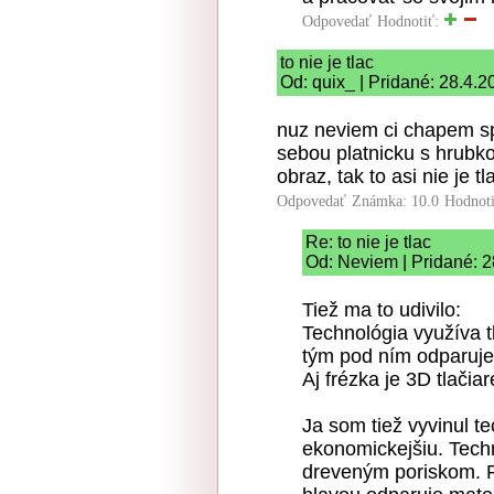
Odpovedať
Hodnotiť:
to nie je tlac
Od: quix_ | Pridané: 28.4.
nuz neviem ci chapem sp
sebou platnicku s hrubk
obraz, tak to asi nie je 
Odpovedať
Známka: 10.0
Hodnot
Re: to nie je tlac
Od: Neviem | Pridané: 2
Tiež ma to udivilo:
Technológia využíva t
tým pod ním odparuje
Aj frézka je 3D tlačia
Ja som tiež vyvinul t
ekonomickejšiu. Techn
dreveným poriskom. Pr