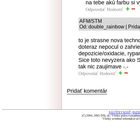
na tebe akú farbu si v
Odpovedať
Hodnotiť:
AFM/STM
Od: double_rainbow | Prida
to je strasne nova techno
doteraz nepocul o zahri
depozicie/oxidacie, rypa
Sice toto nevyzera ako S
tak nic zaujimave -.-
Odpovedať
Hodnotiť:
Pridať komentár
NÁVŠTEVNOSŤ
|
INZE
(C) 2004, 2005 DSL.sk | Všetky práva vyhradené
Všetky uvedené informácie sú b