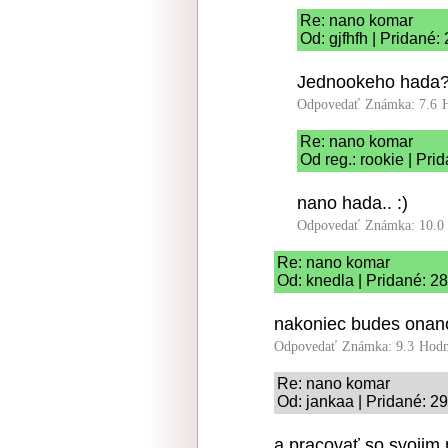
Re: nano komar
Od: gjfhfh | Pridané:
Jednookeho hada?
Odpovedať
Známka: 7.6
Re: nano komar
Od reg.: rookie | Pri
nano hada.. :)
Odpovedať
Známka: 10.0
Re: nano komar
Od: knedla | Pridané: 2
nakoniec budes onan
Odpovedať
Známka: 9.3
Hodn
Re: nano komar
Od: jankaa | Pridané: 2
a pracovať so svojim