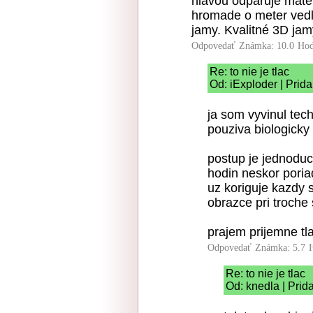
hlavou odparuje mate
hromade o meter vedľa
jamy. Kvalitné 3D jam
Odpovedať
Známka: 10.0
Hod
Re: to nie je tlac
Od: iExploder | Prid
ja som vyvinul tec
pouziva biologicky
postup je jednoduc
hodin neskor poria
uz koriguje kazdy 
obrazce pri troche
prajem prijemne tl
Odpovedať
Známka: 5.7
Re: to nie je tlac
Od: knedla | Prid