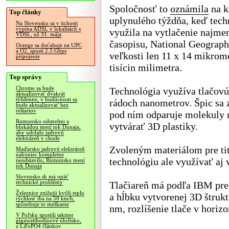
Spoločnosť to
oznámila
na k
Top články
uplynulého týždňa, keď tech
Na Slovensku sa v tichosti
vypína ADSL v lokalitách s
využila na vytlačenie najmen
VDSL, už 31. mája
časopisu, National Geograph
Orange sa doťahuje na UPC
a O2, spustí 2.5 Gbps
veľkosti len 11 x 14 mikrom
pripojenie
tisícin milimetra.
Top správy
Chrome sa bude
Technológia využíva tlačovú
aktualizovať dvakrát
týždenne, v budúcnosti sa
rádoch nanometrov. Špic sa 
bude aktualizovať bez
reštartov
pod ním odparuje molekuly 
Rumunsko odstrelmi a
vytvárať 3D plastiky.
blokádou mení tok Dunaja,
aby udržalo jadrovú
elektráreň v chode
Zvoleným materiálom pre ti
Maďarsko jadrovú elektráreň
nakoniec kompletne
technológiu ale využívať aj 
neodstavilo, Rumunsko mení
tok Dunaja
Slovensko.sk má opäť
technické problémy
Tlačiareň má podľa IBM pres
Železnice znižujú kvôli teplu
a hĺbku vytvorenej 3D štrukt
rýchlosť iba na 50 km/h,
spôsobuje to meškanie
nm, rozlíšenie tlače v horiz
V Poľsku spustili takmer
gigawatthodinové úložisko,
z LiFePO4 článkov