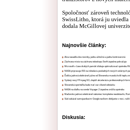
Spoločnosť zároveň technoló
SwissLitho, ktorá ju uviedl
dodala McGillovej univerzit
Najnovšie články:
Alza nasadila dve novinky, jednu užitočnú a jednu kontroverznú
Záchrana misie na záchranu teleskopu Swift úspešne pokračuje
Microsoft v čase drahých pamätí sľubuje optimalizovať spotrebu
NASA pripravuje ISS na inštaláciu posledných nových solárnych p
Ďalšia jadrová elektráreň južne od Slovenska musela kvôli teplu zn
Vydaný nový FFmpeg 9.0, zlepšil akceleráciu profesionálnych form
Slovenská sporiteľňa bude mať cez víkend odstávku
NASA na diaľku na sonde Voyager 2 úspešne znížila spotrebu
Maďarsko jadrovú elektráreň nakoniec kompletne neodstavilo, Ru
Súd zakázal samojazdiacim Google taxíkom dobíjanie v noci, rušili
Diskusia: