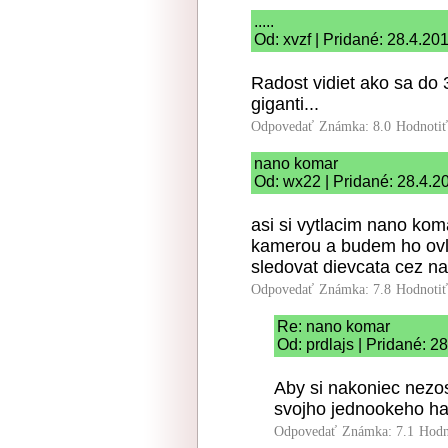
.....
Od: xvzf | Pridané: 28.4.20
Radost vidiet ako sa do 
giganti...
Odpovedať
Známka: 8.0
Hodnoti
nano komar
Od: wx22 | Pridané: 28.4.2
asi si vytlacim nano kom
kamerou a budem ho ovl
sledovat dievcata cez n
Odpovedať
Známka: 7.8
Hodnoti
Re: nano komar
Od: prdlajs | Pridané: 2
Aby si nakoniec nezost
svojho jednookeho ha
Odpovedať
Známka: 7.1
Hodn