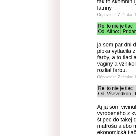
tak to skombinu
latriny
Odpovedať
Známka: 1
Re: to nie je tlac
Od: Alino: | Prid
ja som par dni 
pipka vytlacila 
farby, a to tlac
vaginy a vzniko
rozlial farbu.
Odpovedať
Známka: 1
Re: to nie je tlac
Od: Vševedkoo | 
Aj ja som vivinu
vyrobeného z kv
štipec do takej
matrošu alebo m
ekonomická tla