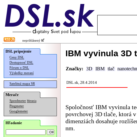
neprihlásený
IBM vyvinula 3D t
DSL pripojenie
Ceny DSL
Dostupnosť DSL
Fórum o DSL
Značky:
3D
IBM
tlač
nanotechn
Výsledky meraní
DSL.sk, 28.4.2014
Satelitná mapa SR
Merače
Speedmeter
Merania
Spoločnosť IBM vyvinula te
Pingmeter
Googlemeter
povrchovej 3D tlače, ktorá v
dimenziách dosahuje rozlíše
Hľadanie
nm.