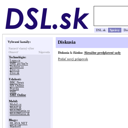
DSL.sk
Správy
Do
Diskusia
Vybrané kanály:
Nastaviť vlastný výber
Obnoviť
Nápoveda
Diskusia k článku:
Aktuálne predplatené sady
Technológie:
Pridať nový príspevok
Lupa.cz
SME po?íta?e
Technet.cz
Žive.cz
Žive.sk
Udalosti:
BBC News
HN Online
Pravda
SME
SME Online
Mobil:
Mobil.cz
Mobil.sk
MobilMania.cz
MobilMania.sk
Blogy:
HLAVA.NET
Markoff