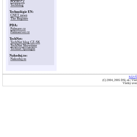
POOH.CZ
Techblog
Technológie EN:
CNET news
The Register
PDA:
Palmare.cz
Palmserver.cz
TechNet:
TechNet blog CZ-SK
TechNet Showtime
Technet Spotlight
Nakoduj.to:
Nakoduj.to
NÁVŠ
(C) 2004, 2005 DSL.sk | Všet
Všetky uved