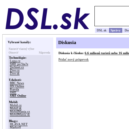
DSL.sk
Správy
Do
Diskusia
Vybrané kanály:
Nastaviť vlastný výber
Obnoviť
Nápoveda
Diskusia k článku:
6.6 milionů turistů nebo 16 mili
Technológie:
Pridať nový príspevok
Lupa.cz
SME po?íta?e
Technet.cz
Žive.cz
Žive.sk
Udalosti:
BBC News
HN Online
Pravda
SME
SME Online
Mobil:
Mobil.cz
Mobil.sk
MobilMania.cz
MobilMania.sk
Blogy:
HLAVA.NET
Markoff