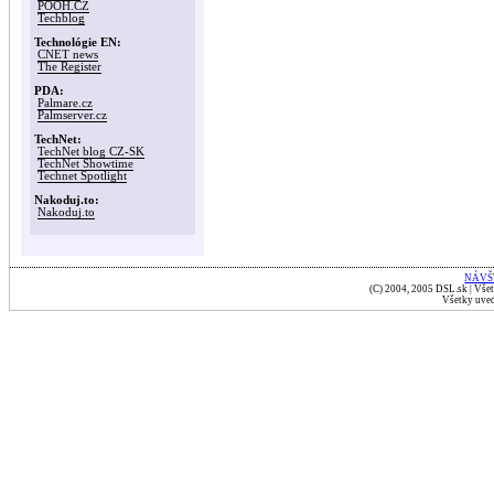
POOH.CZ
Techblog
Technológie EN:
CNET news
The Register
PDA:
Palmare.cz
Palmserver.cz
TechNet:
TechNet blog CZ-SK
TechNet Showtime
Technet Spotlight
Nakoduj.to:
Nakoduj.to
NÁVŠ
(C) 2004, 2005 DSL.sk | Všet
Všetky uved