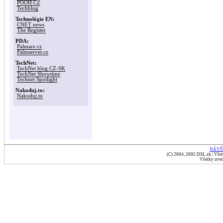
POOH.CZ
Techblog
Technológie EN:
CNET news
The Register
PDA:
Palmare.cz
Palmserver.cz
TechNet:
TechNet blog CZ-SK
TechNet Showtime
Technet Spotlight
Nakoduj.to:
Nakoduj.to
NÁVŠ
(C) 2004, 2005 DSL.sk | Všet
Všetky uved