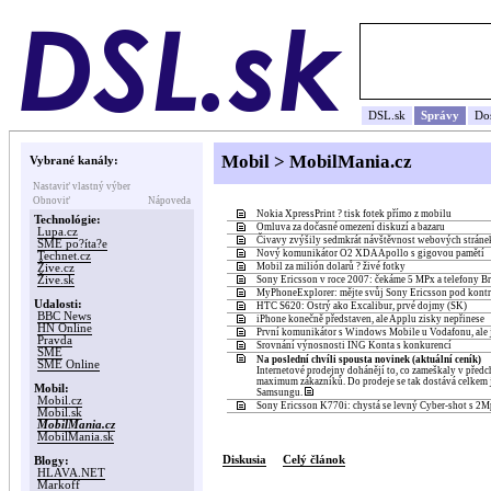
DSL.sk
Správy
Do
Mobil > MobilMania.cz
Vybrané kanály:
Nastaviť vlastný výber
Obnoviť
Nápoveda
Nokia XpressPrint ? tisk fotek přímo z mobilu
Technológie:
Omluva za dočasné omezení diskuzí a bazaru
Lupa.cz
Čivavy zvýšily sedmkrát návštěvnost webových strán
SME po?íta?e
Nový komunikátor O2 XDA Apollo s gigovou pamětí
Technet.cz
Mobil za milión dolarů ? živé fotky
Žive.cz
Žive.sk
Sony Ericsson v roce 2007: čekáme 5 MPx a telefony Br
MyPhoneExplorer: mějte svůj Sony Ericsson pod kont
Udalosti:
HTC S620: Ostrý ako Excalibur, prvé dojmy (SK)
BBC News
iPhone konečně představen, ale Applu zisky nepřinese
HN Online
První komunikátor s Windows Mobile u Vodafonu, ale j
Pravda
Srovnání výnosnosti ING Konta s konkurencí
SME
Na poslední chvíli spousta novinek (aktuální ceník)
SME Online
Internetové prodejny dohánějí to, co zameškaly v předch
maximum zákazníků. Do prodeje se tak dostává celkem 
Mobil:
Samsungu.
Mobil.cz
Sony Ericsson K770i: chystá se levný Cyber-shot s 2M
Mobil.sk
MobilMania.cz
MobilMania.sk
Diskusia
Celý článok
Blogy:
HLAVA.NET
Markoff