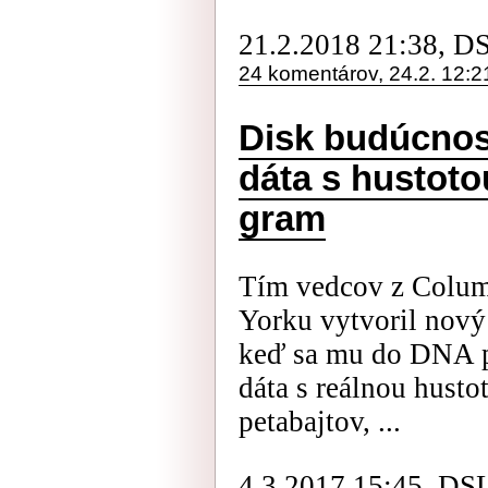
21.2.2018 21:38, D
24 komentárov, 24.2. 12:2
Disk budúcnost
dáta s hustoto
gram
Tím vedcov z Colum
Yorku vytvoril nový
keď sa mu do DNA po
dáta s reálnou husto
petabajtov, ...
4.3.2017 15:45, DS