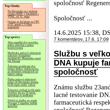
spoločnosť Regenero
Top články
Na Slovensku sa v tichosti
vypína ADSL v lokalitách s
Spoločnosť ...
VDSL, už 31. mája
Orange sa doťahuje na UPC
a O2, spustí 2.5 Gbps
pripojenie
14.6.2025 15:38, D
Top správy
7 komentárov, 17.6. 17:09
Alza nasadila dve novinky,
jednu užitočnú a jednu
kontroverznú
Službu s veľk
Maďarsko jadrovú elektráreň
nakoniec kompletne
neodstavilo, Rumunsko mení
DNA kupuje fa
tok Dunaja
Železnice predávajú dve
tretiny lístkov elektronicky,
spoločnosť
po donútení cestujúcich na
takýto nákup
Ďalšia jadrová elektráreň
južne od Slovenska musela
kvôli teplu znížiť výkon
Známu službu 23and
Železnice znižujú kvôli teplu
lacné testovanie DN
rýchlosť iba na 50 km/h,
spôsobuje to meškanie
farmaceutická respe
NASA na diaľku na sonde
Voyager 2 úspešne znížila
spotrebu