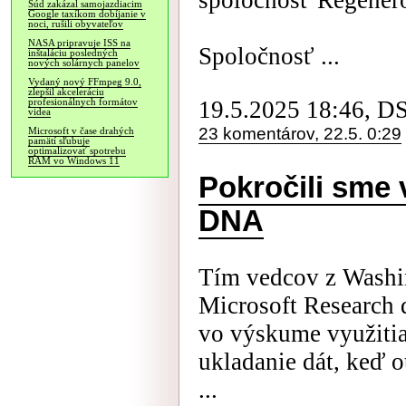
spoločnosť Regenero
Súd zakázal samojazdiacim
Google taxíkom dobíjanie v
noci, rušili obyvateľov
NASA pripravuje ISS na
Spoločnosť ...
inštaláciu posledných
nových solárnych panelov
Vydaný nový FFmpeg 9.0,
zlepšil akceleráciu
19.5.2025 18:46, D
profesionálnych formátov
videa
23 komentárov, 22.5. 0:29
Microsoft v čase drahých
pamätí sľubuje
optimalizovať spotrebu
RAM vo Windows 11
Pokročili sme 
DNA
Tím vedcov z Washin
Microsoft Research 
vo výskume využiti
ukladanie dát, keď o
...