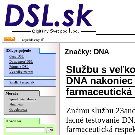
neprihlásený
Značky: DNA
DSL pripojenie
Ceny DSL
Dostupnosť DSL
Službu s veľk
Fórum o DSL
Výsledky meraní
DNA nakoniec 
Satelitná mapa SR
farmaceutická
Merače
Speedmeter
Merania
Pingmeter
Známu službu 23and
Googlemeter
lacné testovanie DN
Hľadanie
farmaceutická respe