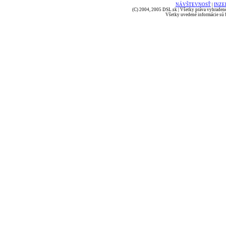
NÁVŠTEVNOSŤ
|
INZE
(C) 2004, 2005 DSL.sk | Všetky práva vyhradené
Všetky uvedené informácie sú b