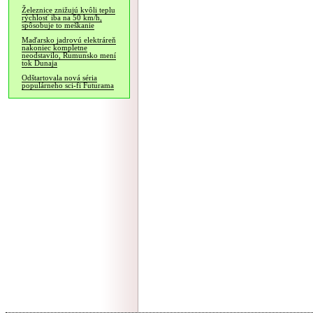
Železnice znižujú kvôli teplu
rýchlosť iba na 50 km/h,
spôsobuje to meškanie
Maďarsko jadrovú elektráreň
nakoniec kompletne
neodstavilo, Rumunsko mení
tok Dunaja
Odštartovala nová séria
populárneho sci-fi Futurama