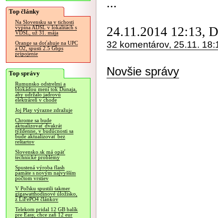
...
Top články
Na Slovensku sa v tichosti
24.11.2014 12:13, 
vypína ADSL v lokalitách s
VDSL, už 31. mája
32 komentárov, 25.11. 18:
Orange sa doťahuje na UPC
a O2, spustí 2.5 Gbps
pripojenie
Novšie správy
Top správy
Rumunsko odstrelmi a
blokádou mení tok Dunaja,
aby udržalo jadrovú
elektráreň v chode
Joj Play výrazne zdražuje
Chrome sa bude
aktualizovať dvakrát
týždenne, v budúcnosti sa
bude aktualizovať bez
reštartov
Slovensko.sk má opäť
technické problémy
Spustená výroba flash
pamäte s novým najvyšším
počtom vrstiev
V Poľsku spustili takmer
gigawatthodinové úložisko,
z LiFePO4 článkov
Telekom pridal 12 GB balík
pre Easy, chce zaň 12 eur