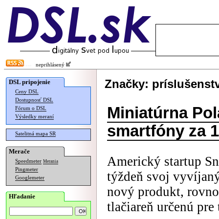
neprihlásený
Značky: príslušenst
DSL pripojenie
Ceny DSL
Dostupnosť DSL
Miniatúrna Pol
Fórum o DSL
Výsledky meraní
smartfóny za 1
Satelitná mapa SR
Merače
Americký startup Sn
Speedmeter
Merania
Pingmeter
týždeň svoj vyvíjan
Googlemeter
nový produkt, rovn
Hľadanie
tlačiareň určenú pre 