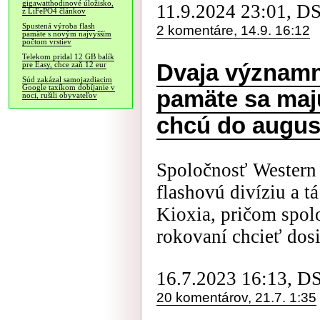
gigawatthodinové úložisko,
11.9.2024 23:01, D
z LiFePO4 článkov
Spustená výroba flash
2 komentáre, 14.9. 16:12
pamäte s novým najvyšším
počtom vrstiev
Telekom pridal 12 GB balík
Dvaja významn
pre Easy, chce zaň 12 eur
Súd zakázal samojazdiacim
Google taxíkom dobíjanie v
pamäte sa maj
noci, rušili obyvateľov
chcú do augus
Spoločnosť Western 
flashovú divíziu a t
Kioxia, pričom spol
rokovaní chcieť dos
16.7.2023 16:13, D
20 komentárov, 21.7. 1:35