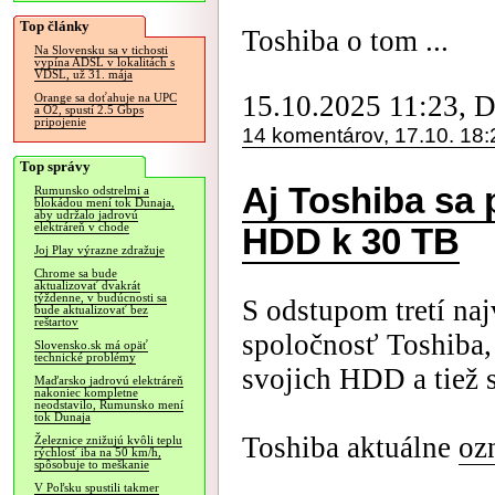
Top články
Toshiba o tom ...
Na Slovensku sa v tichosti
vypína ADSL v lokalitách s
VDSL, už 31. mája
15.10.2025 11:23, 
Orange sa doťahuje na UPC
a O2, spustí 2.5 Gbps
pripojenie
14 komentárov, 17.10. 18:
Top správy
Aj Toshiba sa p
Rumunsko odstrelmi a
blokádou mení tok Dunaja,
aby udržalo jadrovú
elektráreň v chode
HDD k 30 TB
Joj Play výrazne zdražuje
Chrome sa bude
aktualizovať dvakrát
týždenne, v budúcnosti sa
S odstupom tretí na
bude aktualizovať bez
reštartov
spoločnosť Toshiba,
Slovensko.sk má opäť
technické problémy
svojich HDD a tiež s
Maďarsko jadrovú elektráreň
nakoniec kompletne
neodstavilo, Rumunsko mení
tok Dunaja
Toshiba aktuálne
oz
Železnice znižujú kvôli teplu
rýchlosť iba na 50 km/h,
spôsobuje to meškanie
V Poľsku spustili takmer