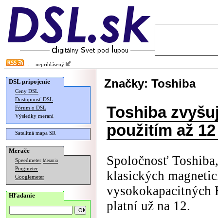
neprihlásený
Značky: Toshiba
DSL pripojenie
Ceny DSL
Dostupnosť DSL
Toshiba zvyšu
Fórum o DSL
Výsledky meraní
použitím až 12 
Satelitná mapa SR
Merače
Spoločnosť Toshiba,
Speedmeter
Merania
Pingmeter
klasických magnetic
Googlemeter
vysokokapacitných
Hľadanie
platní už na 12.