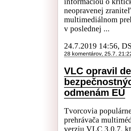
informáciou o kritic
neopravenej zranite
multimediálnom pre
v poslednej ...
24.7.2019 14:56, D
28 komentárov, 25.7. 21:2
VLC opravil de
bezpečnostnýc
odmenám EÚ
Tvorcovia populárn
prehrávača multiméd
verziu VLC 3.0.7, k