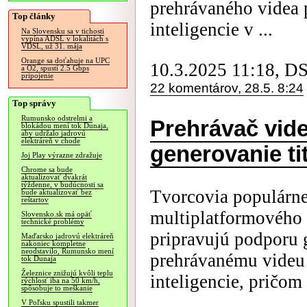
prehrávaného videa
Top články
inteligencie v ...
Na Slovensku sa v tichosti
vypína ADSL v lokalitách s
VDSL, už 31. mája
Orange sa doťahuje na UPC
10.3.2025 11:18, D
a O2, spustí 2.5 Gbps
pripojenie
22 komentárov, 28.5. 8:24
Top správy
Rumunsko odstrelmi a
Prehrávač vid
blokádou mení tok Dunaja,
aby udržalo jadrovú
elektráreň v chode
generovanie t
Joj Play výrazne zdražuje
Chrome sa bude
aktualizovať dvakrát
týždenne, v budúcnosti sa
Tvorcovia populárn
bude aktualizovať bez
reštartov
multiplatformového
Slovensko.sk má opäť
technické problémy
pripravujú podporu 
Maďarsko jadrovú elektráreň
nakoniec kompletne
neodstavilo, Rumunsko mení
prehrávanému videu
tok Dunaja
Železnice znižujú kvôli teplu
inteligencie, pričom 
rýchlosť iba na 50 km/h,
spôsobuje to meškanie
V Poľsku spustili takmer