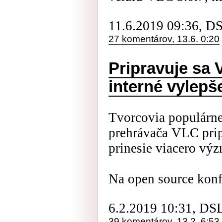
11.6.2019 09:36, D
27 komentárov, 13.6. 0:20
Pripravuje sa 
interné vylepš
Tvorcovia populárn
prehrávača VLC prip
prinesie viacero vý
Na open source kon
6.2.2019 10:31, DS
39 komentárov, 13.2. 6:53