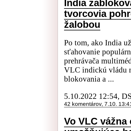
India zablokov
tvorcovia pohro
žalobou
Po tom, ako India u
sťahovanie populár
prehrávača multiméd
VLC indickú vládu n
blokovania a ...
5.10.2022 12:54, D
42 komentárov, 7.10. 13:4
Vo VLC vážna 