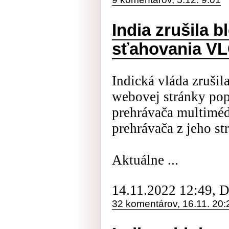
India zrušila 
sťahovania V
Indická vláda zruši
webovej stránky po
prehrávača multiméd
prehrávača z jeho st
Aktuálne ...
14.11.2022 12:49, 
32 komentárov, 16.11. 20: