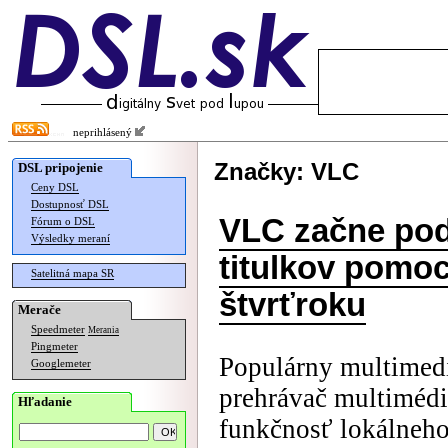
neprihlásený
Značky: VLC
DSL pripojenie
Ceny DSL
Dostupnosť DSL
VLC začne pod
Fórum o DSL
Výsledky meraní
titulkov pomo
Satelitná mapa SR
štvrťroku
Merače
Speedmeter
Merania
Pingmeter
Populárny multimed
Googlemeter
prehrávač multiméd
Hľadanie
funkčnosť lokálneho