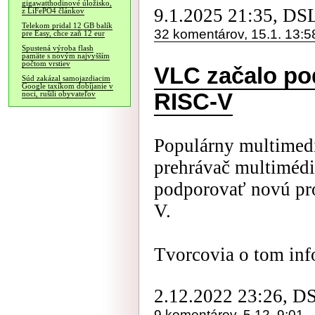
gigawatthodinové úložisko,
9.1.2025 21:35, DS
z LiFePO4 článkov
Telekom pridal 12 GB balík
32 komentárov, 15.1. 13:5
pre Easy, chce zaň 12 eur
Spustená výroba flash
pamäte s novým najvyšším
počtom vrstiev
VLC začalo po
Súd zakázal samojazdiacim
Google taxíkom dobíjanie v
RISC-V
noci, rušili obyvateľov
Populárny multimed
prehrávač multimédi
podporovať novú pr
V.
Tvorcovia o tom info
2.12.2022 23:26, D
9 komentárov, 5.12. 9:01