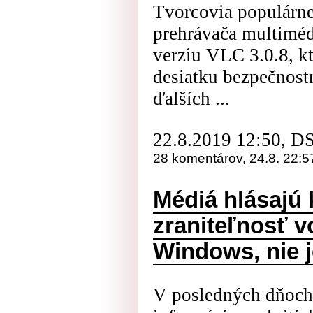
Tvorcovia populárn
prehrávača multiméd
verziu VLC 3.0.8, kt
desiatku bezpečnost
ďalších ...
22.8.2019 12:50, D
28 komentárov, 24.8. 22:5
Médiá hlásajú 
zraniteľnosť v
Windows, nie j
V posledných dňoch 