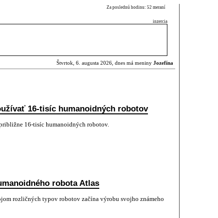
Za poslednú hodinu: 52 meraní
inzercia
Štvrtok, 6. augusta 2026, dnes má meniny
Jozefína
užívať 16-tisíc humanoidných robotov
približne 16-tisíc humanoidných robotov.
umanoidného robota Atlas
om rozličných typov robotov začína výrobu svojho známeho