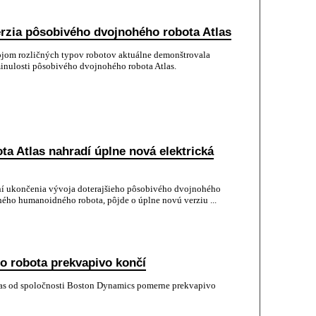
rzia pôsobivého dvojnohého robota Atlas
om rozličných typov robotov aktuálne demonštrovala
 minulosti pôsobivého dvojnohého robota Atlas.
a Atlas nahradí úplne nová elektrická
 ukončenia vývoja doterajšieho pôsobivého dvojnohého
hého humanoidného robota, pôjde o úplne novú verziu ...
o robota prekvapivo končí
as od spoločnosti Boston Dynamics pomerne prekvapivo