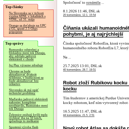
Spoločnosť to
oznámila
...
Top články
8.1.2026 11:46, DSL.sk
Na Slovensku sa v tichosti
20 komentárov, 12.1. 15:54
vypína ADSL v lokalitách s
VDSL, už 31. mája
Orange sa doťahuje na UPC
Číňania ukázali humanoidnéh
a O2, spustí 2.5 Gbps
pripojenie
pohybmi, je aj najrýchlejší
Top správy
Čínska spoločnosť RobotEra, ktorá vyvinu
humanoidného robota RobotEra L7, ktorý 
Rumunsko odstrelmi a
blokádou mení tok Dunaja,
aby udržalo jadrovú
Na ...
elektráreň v chode
Joj Play výrazne zdražuje
25.7.2025 13:01, DSL.sk
40 komentárov, 28.7. 19:51
Chrome sa bude
aktualizovať dvakrát
týždenne, v budúcnosti sa
bude aktualizovať bez
Robot zloží Rubikovu kocku 
reštartov
kocku
Slovensko.sk má opäť
technické problémy
Tím študentov z americkej Purdue Universi
Maďarsko jadrovú elektráreň
kocky robotom, keď ním vytvorený robot d
nakoniec kompletne
neodstavilo, Rumunsko mení
tok Dunaja
16.5.2025 11:47, DSL.sk
Železnice znižujú kvôli teplu
44 komentárov, 21.5. 2:51
rýchlosť iba na 50 km/h,
spôsobuje to meškanie
Nový robot Atlas sa dokáže 
Spustená výroba flash