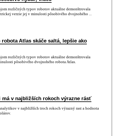
om rozličných typov robotov aktuálne demonštrovala
rickej verzie jej v minulosti pôsobivého dvojnohého ...
 robota Atlas skáče saltá, lepšie ako
om rozličných typov robotov aktuálne demonštrovala
 minulosti pôsobivého dvojnohého robota Atlas.
má v najbližších rokoch výrazne rásť
alytikov v najbližších troch rokoch výrazný rast a hodnota
olárov.