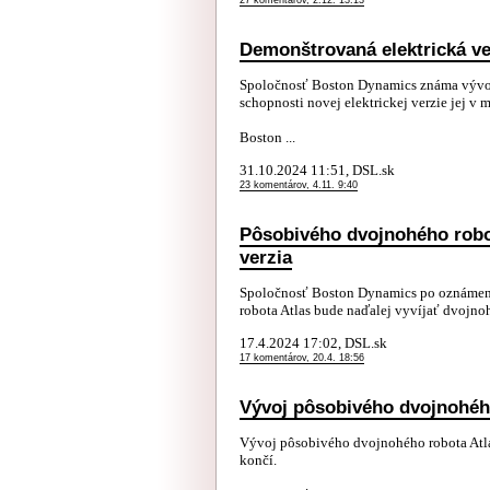
27 komentárov, 2.12. 13:13
Demonštrovaná elektrická ve
Spoločnosť Boston Dynamics známa vývoj
schopnosti novej elektrickej verzie jej v
Boston ...
31.10.2024 11:51, DSL.sk
23 komentárov, 4.11. 9:40
Pôsobivého dvojnohého robot
verzia
Spoločnosť Boston Dynamics po oznámení
robota Atlas bude naďalej vyvíjať dvojno
17.4.2024 17:02, DSL.sk
17 komentárov, 20.4. 18:56
Vývoj pôsobivého dvojnohéh
Vývoj pôsobivého dvojnohého robota Atl
končí.