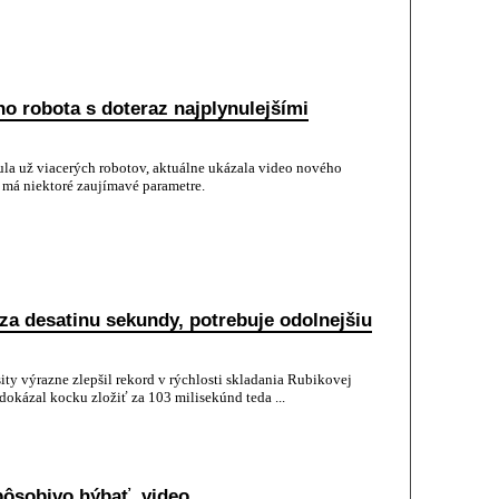
o robota s doteraz najplynulejšími
la už viacerých robotov, aktuálne ukázala video nového
má niektoré zaujímavé parametre.
za desatinu sekundy, potrebuje odolnejšiu
ty výrazne zlepšil rekord v rýchlosti skladania Rubikovej
okázal kocku zložiť za 103 milisekúnd teda ...
pôsobivo hýbať, video