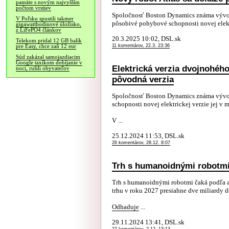
pamäte s novým najvyšším
počtom vrstiev
Spoločnosť Boston Dynamics známa vývoj
V Poľsku spustili takmer
pôsobivé pohybové schopnosti novej elekt
gigawatthodinové úložisko,
z LiFePO4 článkov
20.3.2025 10:02, DSL.sk
Telekom pridal 12 GB balík
11 komentárov, 22.3. 23:36
pre Easy, chce zaň 12 eur
Súd zakázal samojazdiacim
Google taxíkom dobíjanie v
Elektrická verzia dvojnohého
noci, rušili obyvateľov
pôvodná verzia
Spoločnosť Boston Dynamics známa vývoj
schopnosti novej elektrickej verzie jej v
V ...
25.12.2024 11:53, DSL.sk
26 komentárov, 28.12. 8:07
Trh s humanoidnými robotmi 
Trh s humanoidnými robotmi čaká podľa an
trhu v roku 2027 presiahne dve miliardy d
Odhaduje
...
29.11.2024 13:41, DSL.sk