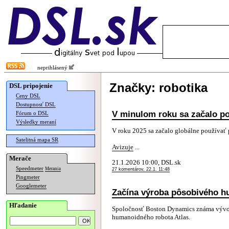
neprihlásený
Značky: robotika
DSL pripojenie
Ceny DSL
Dostupnosť DSL
V minulom roku sa začalo po
Fórum o DSL
Výsledky meraní
V roku 2025 sa začalo globálne používať 
Satelitná mapa SR
Avizuje
...
Merače
21.1.2026 10:00, DSL.sk
Speedmeter
Merania
27 komentárov, 22.1. 11:48
Pingmeter
Googlemeter
Začína výroba pôsobivého h
Hľadanie
Spoločnosť Boston Dynamics známa vývoj
humanoidného robota Atlas.