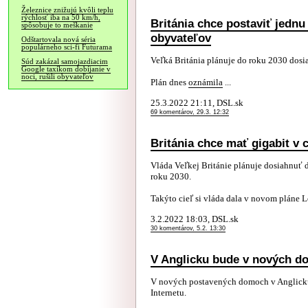
Železnice znižujú kvôli teplu
rýchlosť iba na 50 km/h,
Británia chce postaviť jednu
spôsobuje to meškanie
obyvateľov
Odštartovala nová séria
populárneho sci-fi Futurama
Veľká Británia plánuje do roku 2030 dosia
Súd zakázal samojazdiacim
Google taxíkom dobíjanie v
noci, rušili obyvateľov
Plán dnes
oznámila
...
25.3.2022 21:11, DSL.sk
69 komentárov, 29.3. 12:32
Británia chce mať gigabit v c
Vláda Veľkej Británie plánuje dosiahnuť 
roku 2030.
Takýto cieľ si vláda dala v novom pláne Le
3.2.2022 18:03, DSL.sk
30 komentárov, 5.2. 13:30
V Anglicku bude v nových do
V nových postavených domoch v Anglicku
Internetu.