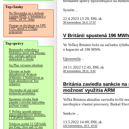
hromadne správy upozorňujúce na mimoria
Top články
Systém ...
Na Slovensku sa v tichosti
vypína ADSL v lokalitách s
22.4.2023 13:29, DSL.sk
VDSL, už 31. mája
39 komentárov, 24.4. 17:57
Orange sa doťahuje na UPC
a O2, spustí 2.5 Gbps
pripojenie
V Británii spustená 196 MWh
Top správy
Vo Veľkej Británii bolo na začiatku týždň
o kapacite až 196 MWh.
Rumunsko odstrelmi a
blokádou mení tok Dunaja,
aby udržalo jadrovú
Upozornila
...
elektráreň v chode
Joj Play výrazne zdražuje
24.11.2022 12:45, DSL.sk
Chrome sa bude
46 komentárov, 28.11. 9:42
aktualizovať dvakrát
týždenne, v budúcnosti sa
bude aktualizovať bez
Británia zaviedla sankcie n
reštartov
možnosť využitia ARM
Slovensko.sk má opäť
technické problémy
Veľká Británia aktuálne zaviedla kvôli rus
Spustená výroba flash
pamäte s novým najvyšším
navrhujúce vlastné procesory, Baikal Ele
počtom vrstiev
V Poľsku spustili takmer
Sankcie ...
gigawatthodinové úložisko,
z LiFePO4 článkov
13.5.2022 14:00, DSL.sk
Telekom pridal 12 GB balík
142 komentárov, 18.5. 19:43
pre Easy, chce zaň 12 eur