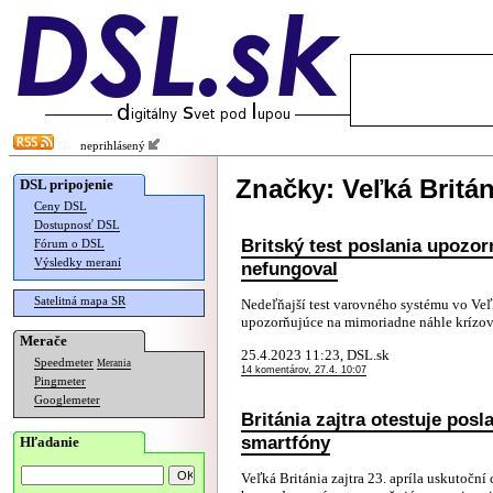
neprihlásený
Značky: Veľká Britán
DSL pripojenie
Ceny DSL
Dostupnosť DSL
Britský test poslania upozor
Fórum o DSL
Výsledky meraní
nefungoval
Satelitná mapa SR
Nedeľňajší test varovného systému vo Veľ
upozorňujúce na mimoriadne náhle krízové 
Merače
25.4.2023 11:23, DSL.sk
Speedmeter
Merania
14 komentárov, 27.4. 10:07
Pingmeter
Googlemeter
Británia zajtra otestuje pos
smartfóny
Hľadanie
Veľká Británia zajtra 23. apríla uskutočn