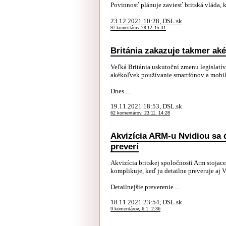
Povinnosť plánuje zaviesť britská vláda, 
23.12.2021 10:28, DSL.sk
97 komentárov, 28.12. 15:31
Británia zakazuje takmer ak
Veľká Británia uskutoční zmenu legislatí
akékoľvek používanie smartfónov a mobil
Dnes ...
19.11.2021 18:53, DSL.sk
62 komentárov, 23.11. 14:28
Akvizícia ARM-u Nvidiou sa ď
preverí
Akvizícia britskej spoločnosti Arm stoja
komplikuje, keď ju detailne preveruje aj V
Detailnejšie preverenie ...
18.11.2021 23:54, DSL.sk
9 komentárov, 6.1. 2:36