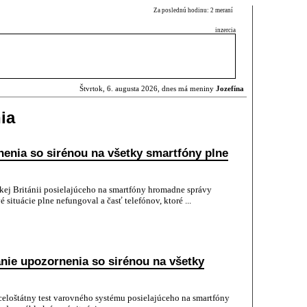
Za poslednú hodinu: 2 meraní
inzercia
Štvrtok, 6. augusta 2026, dnes má meniny
Jozefína
ia
nenia so sirénou na všetky smartfóny plne
kej Británii posielajúceho na smartfóny hromadne správy
situácie plne nefungoval a časť telefónov, ktoré ...
lanie upozornenia so sirénou na všetky
í celoštátny test varovného systému posielajúceho na smartfóny