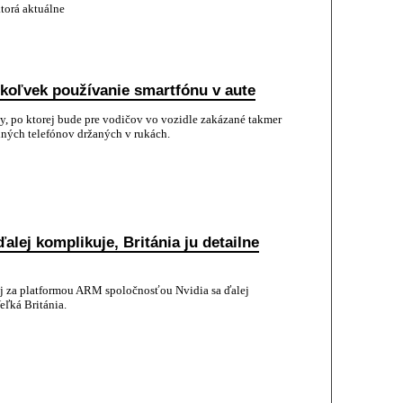
ktorá aktuálne
ékoľvek používanie smartfónu v aute
vy, po ktorej bude pre vodičov vo vozidle zakázané takmer
ných telefónov držaných v rukách.
alej komplikuje, Británia ju detailne
cej za platformou ARM spoločnosťou Nvidia sa ďalej
eľká Británia.