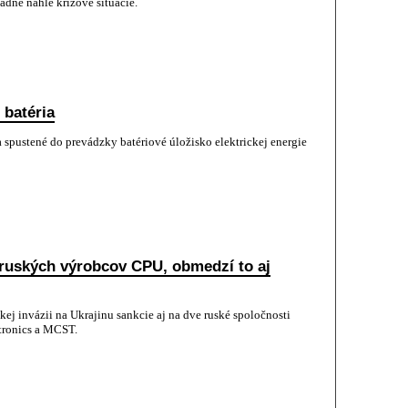
dne náhle krízové situácie.
 batéria
a spustené do prevádzky batériové úložisko elektrickej energie
a ruských výrobcov CPU, obmedzí to aj
kej invázii na Ukrajinu sankcie aj na dve ruské spoločnosti
ctronics a MCST.