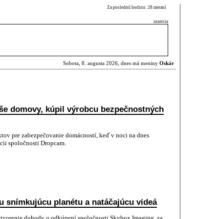
Za poslednú hodinu: 28 meraní
inzercia
Sobota, 8. augusta 2026, dnes má meniny
Oskár
še domovy, kúpil výrobcu bezpečnostných
ktov pre zabezpečovanie domácností, keď v noci na dnes
cii spoločnosti Dropcam.
mu snímkujúcu planétu a natáčajúcu videá
tvorenie dohody o odkúpení spoločnosti Skybox Imaging, za