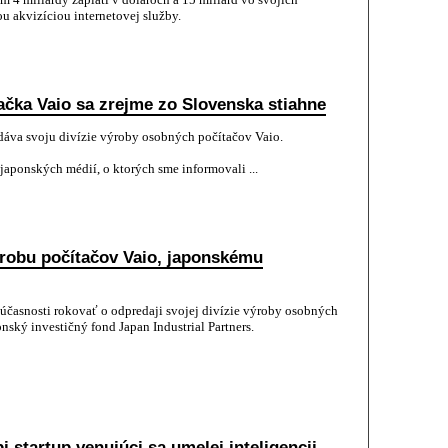
ou akvizíciou internetovej služby.
čka Vaio sa zrejme zo Slovenska stiahne
dáva svoju divízie výroby osobných počítačov Vaio.
japonských médií, o ktorých sme informovali ...
ýrobu počítačov Vaio, japonskému
účasnosti rokovať o odpredaji svojej divízie výroby osobných
ský investičný fond Japan Industrial Partners.
i startup venujúci sa umelej inteligencii