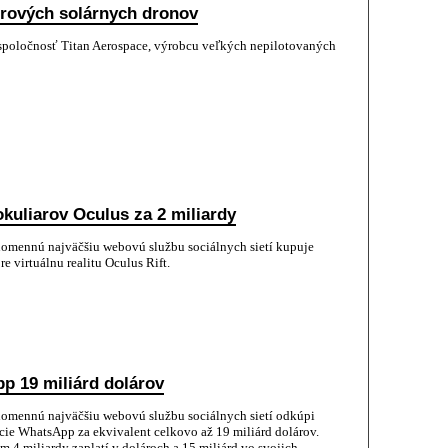
trových solárnych dronov
spoločnosť Titan Aerospace, výrobcu veľkých nepilotovaných
kuliarov Oculus za 2 miliardy
omennú najväčšiu webovú službu sociálnych sietí kupuje
e virtuálnu realitu Oculus Rift.
p 19 miliárd dolárov
omennú najväčšiu webovú službu sociálnych sietí odkúpi
cie WhatsApp za ekvivalent celkovo až 19 miliárd dolárov.
m 4 miliardy zaplatí v dolároch a 15 miliárd vo svojich