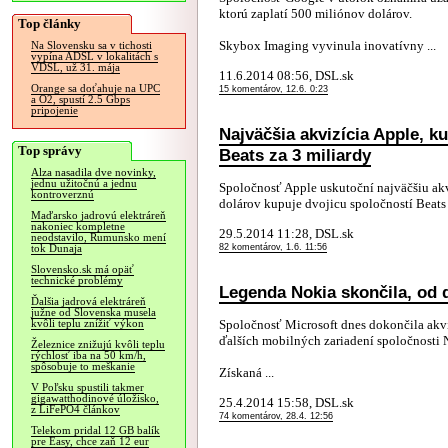
ktorú zaplatí 500 miliónov dolárov.
Top články
Skybox Imaging vyvinula inovatívny ...
Na Slovensku sa v tichosti
vypína ADSL v lokalitách s
VDSL, už 31. mája
11.6.2014 08:56, DSL.sk
Orange sa doťahuje na UPC
15 komentárov, 12.6. 0:23
a O2, spustí 2.5 Gbps
pripojenie
Najväčšia akvizícia Apple, k
Top správy
Beats za 3 miliardy
Alza nasadila dve novinky,
jednu užitočnú a jednu
Spoločnosť Apple uskutoční najväčšiu akviz
kontroverznú
dolárov kupuje dvojicu spoločností Beats M
Maďarsko jadrovú elektráreň
nakoniec kompletne
29.5.2014 11:28, DSL.sk
neodstavilo, Rumunsko mení
82 komentárov, 1.6. 11:56
tok Dunaja
Slovensko.sk má opäť
technické problémy
Legenda Nokia skončila, od 
Ďalšia jadrová elektráreň
južne od Slovenska musela
Spoločnosť Microsoft dnes dokončila akvi
kvôli teplu znížiť výkon
ďalších mobilných zariadení spoločnosti N
Železnice znižujú kvôli teplu
rýchlosť iba na 50 km/h,
spôsobuje to meškanie
Získaná ...
V Poľsku spustili takmer
gigawatthodinové úložisko,
25.4.2014 15:58, DSL.sk
z LiFePO4 článkov
74 komentárov, 28.4. 12:56
Telekom pridal 12 GB balík
pre Easy, chce zaň 12 eur