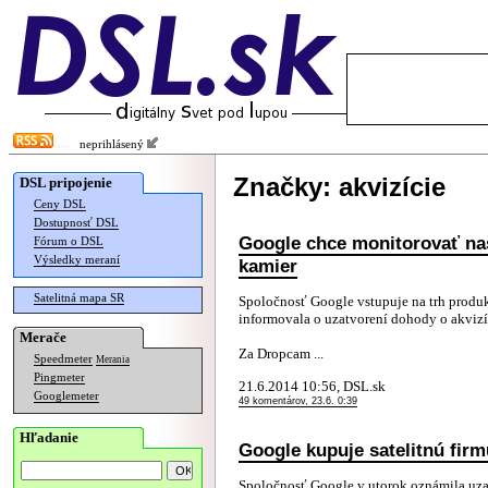
neprihlásený
Značky: akvizície
DSL pripojenie
Ceny DSL
Dostupnosť DSL
Google chce monitorovať na
Fórum o DSL
Výsledky meraní
kamier
Satelitná mapa SR
Spoločnosť Google vstupuje na trh produ
informovala o uzatvorení dohody o akvizí
Merače
Za Dropcam ...
Speedmeter
Merania
Pingmeter
21.6.2014 10:56, DSL.sk
Googlemeter
49 komentárov, 23.6. 0:39
Hľadanie
Google kupuje satelitnú fir
Spoločnosť Google v utorok oznámila uza