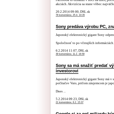
akciách. Akvizícia sa stane vôbec najväčš
20.2.2014 09:00, DSL.sk
78 komentárov, 25.4. 10:35
Sony predáva výrobu PC, zna
Japonský elektronický gigant Sony odpre
Spoločnosť to po včerajších informáciách 
6.2.2014 11:07, DSL.sk
39 komentárov, 11.2. 16:59
Sony sa má snažiť predať v
investorovi
Japonský elektronický gigant Sony má v s
počítačov Vaio, pričom záujemcom je japon
Dnes ...
5.2.2014 09:23, DSL.sk
21 komentárov, 6.2. 15:37
Google si za pol miliardy kúp