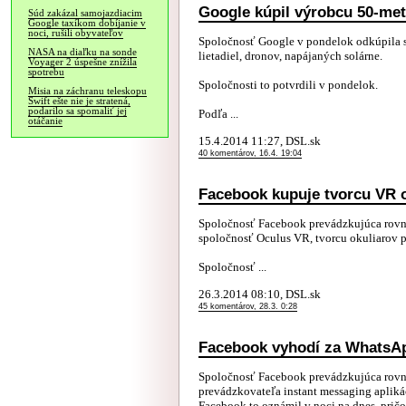
Google kúpil výrobcu 50-me
Súd zakázal samojazdiacim
Google taxíkom dobíjanie v
noci, rušili obyvateľov
Spoločnosť Google v pondelok odkúpila 
NASA na diaľku na sonde
lietadiel, dronov, napájaných solárne.
Voyager 2 úspešne znížila
spotrebu
Spoločnosti to potvrdili v pondelok.
Misia na záchranu teleskopu
Swift ešte nie je stratená,
podarilo sa spomaliť jej
Podľa ...
otáčanie
15.4.2014 11:27, DSL.sk
40 komentárov, 16.4. 19:04
Facebook kupuje tvorcu VR o
Spoločnosť Facebook prevádzkujúca rovn
spoločnosť Oculus VR, tvorcu okuliarov pr
Spoločnosť ...
26.3.2014 08:10, DSL.sk
45 komentárov, 28.3. 0:28
Facebook vyhodí za WhatsAp
Spoločnosť Facebook prevádzkujúca rovn
prevádzkovateľa instant messaging apliká
Facebook to oznámil v noci na dnes, pričo