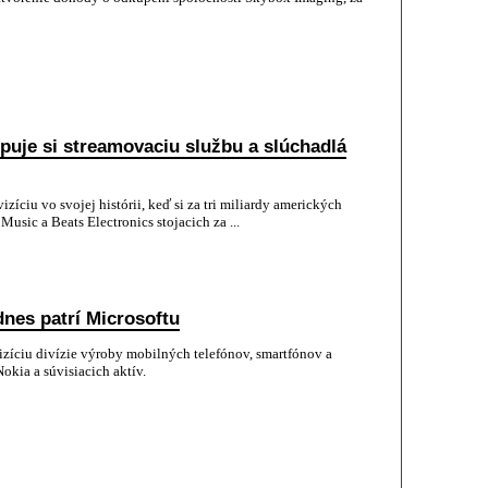
upuje si streamovaciu službu a slúchadlá
íciu vo svojej histórii, keď si za tri miliardy amerických
usic a Beats Electronics stojacich za ...
dnes patrí Microsoftu
zíciu divízie výroby mobilných telefónov, smartfónov a
okia a súvisiacich aktív.