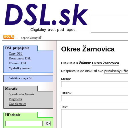
neprihlásený
Okres Žarnovica
DSL pripojenie
Ceny DSL
Dostupnosť DSL
Diskusia k článku:
Okres Žarnovica
Fórum o DSL
Výsledky meraní
Prispievajte do diskusií ako
prihlásený užív
Satelitná mapa SR
Meno:
Merače
Titulok:
Speedmeter
Merania
Pingmeter
Googlemeter
Text:
Hľadanie