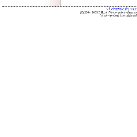
NÁVŠTEVNOSŤ
|
INZE
(C) 2004, 2005 DSL.sk | Všetky práva vyhradené
Všetky uvedené informácie sú b