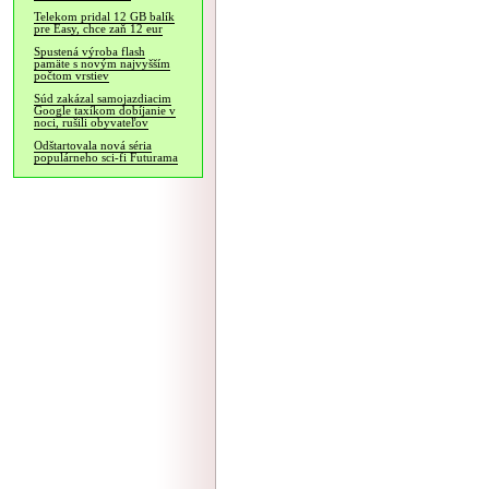
Telekom pridal 12 GB balík
pre Easy, chce zaň 12 eur
Spustená výroba flash
pamäte s novým najvyšším
počtom vrstiev
Súd zakázal samojazdiacim
Google taxíkom dobíjanie v
noci, rušili obyvateľov
Odštartovala nová séria
populárneho sci-fi Futurama