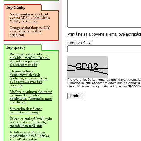
Top články
Na Slovensku sa v tichosti
vypína ADSL v lokalitách s
VDSL, už 31. mája
Orange sa doťahuje na UPC
a O2, spustí 2.5 Gbps
Prihláste sa
a povoľte si emailové notifiká
pripojenie
Overovací text:
Top správy
Rumunsko odstrelmi a
blokádou mení tok Dunaja,
aby udržalo jadrovú
elektráreň v chode
Chrome sa bude
aktualizovať dvakrát
týždenne, v budúcnosti sa
Pre overenie, že komentár sa nepridáva automatizov
bude aktualizovať bez
Písmená musíte zadávať rovnako ako na obrázku veľk
reštartov
obrázok". V texte sa používajú iba znaky "BC
Maďarsko jadrovú elektráreň
nakoniec kompletne
neodstavilo, Rumunsko mení
tok Dunaja
Slovensko.sk má opäť
technické problémy
Železnice znižujú kvôli teplu
rýchlosť iba na 50 km/h,
spôsobuje to meškanie
V Poľsku spustili takmer
gigawatthodinové úložisko,
z LiFePO4 článkov