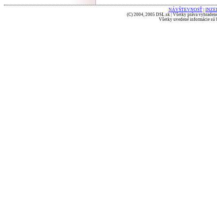
NÁVŠTEVNOSŤ
|
INZE
(C) 2004, 2005 DSL.sk | Všetky práva vyhradené
Všetky uvedené informácie sú b