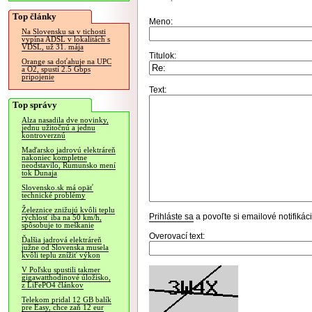
Top články
Meno:
Na Slovensku sa v tichosti
vypína ADSL v lokalitách s
VDSL, už 31. mája
Titulok:
Orange sa doťahuje na UPC
a O2, spustí 2.5 Gbps
pripojenie
Text:
Top správy
Alza nasadila dve novinky,
jednu užitočnú a jednu
kontroverznú
Maďarsko jadrovú elektráreň
nakoniec kompletne
neodstavilo, Rumunsko mení
tok Dunaja
Slovensko.sk má opäť
technické problémy
Železnice znižujú kvôli teplu
Prihláste sa
a povoľte si emailové notifiká
rýchlosť iba na 50 km/h,
spôsobuje to meškanie
Overovací text:
Ďalšia jadrová elektráreň
južne od Slovenska musela
kvôli teplu znížiť výkon
V Poľsku spustili takmer
gigawatthodinové úložisko,
z LiFePO4 článkov
Telekom pridal 12 GB balík
pre Easy, chce zaň 12 eur