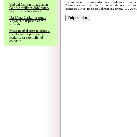
Pre overenie, že komentár sa nepridáva automatizov
Súd zakázal samojazdiacim
Písmená musíte zadávať rovnako ako na obrázku veľk
Google taxíkom dobíjanie v
obrázok". V texte sa používajú iba znaky "BC
noci, rušili obyvateľov
NASA na diaľku na sonde
Voyager 2 úspešne znížila
spotrebu
Misia na záchranu teleskopu
Swift ešte nie je stratená,
podarilo sa spomaliť jej
otáčanie