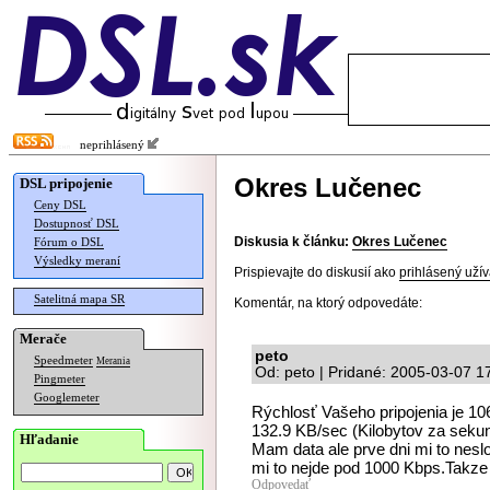
neprihlásený
Okres Lučenec
DSL pripojenie
Ceny DSL
Dostupnosť DSL
Diskusia k článku:
Okres Lučenec
Fórum o DSL
Výsledky meraní
Prispievajte do diskusií ako
prihlásený užív
Satelitná mapa SR
Komentár, na ktorý odpovedáte:
Merače
peto
Speedmeter
Merania
Od: peto | Pridané: 2005-03-07 1
Pingmeter
Googlemeter
Rýchlosť Vašeho pripojenia je 106
132.9 KB/sec (Kilobytov za sekundu).
Hľadanie
Mam data ale prve dni mi to neslo
mi to nejde pod 1000 Kbps.Takze
Odpovedať