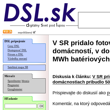
neprihlásený
V SR pridalo fotov
DSL pripojenie
Ceny DSL
domácností, v do
Dostupnosť DSL
Fórum o DSL
MWh batériových
Výsledky meraní
Satelitná mapa SR
Diskusia k článku:
V SR pri
Merače
domácnostiach pribudlo 50
Speedmeter
Merania
Pingmeter
Googlemeter
Prispievajte do diskusií ako
p
Hľadanie
Komentár, na ktorý odpovedá