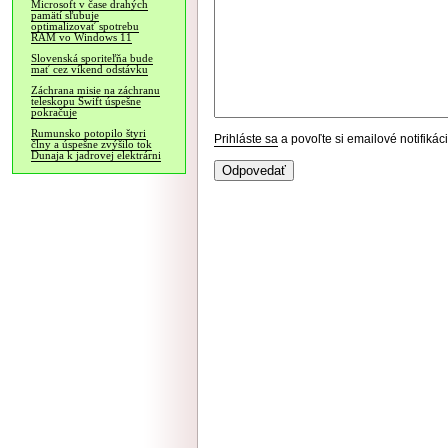
Microsoft v čase drahých
pamätí sľubuje
optimalizovať spotrebu
RAM vo Windows 11
Slovenská sporiteľňa bude
mať cez víkend odstávku
Záchrana misie na záchranu
teleskopu Swift úspešne
pokračuje
Rumunsko potopilo štyri
Prihláste sa
a povoľte si emailové notifiká
člny a úspešne zvýšilo tok
Dunaja k jadrovej elektrárni