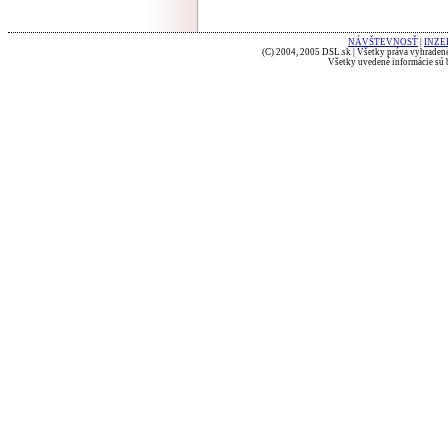
NÁVŠTEVNOSŤ
|
INZE
(C) 2004, 2005 DSL.sk | Všetky práva vyhradené
Všetky uvedené informácie sú b