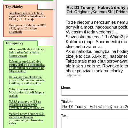
Top články
Re: D1 Turany - Hubová druhý 
Od: OriginalnyKoumakSK | Pridan
Na Slovensku sa v tichosti
vypína ADSL v lokalitách s
VDSL, už 31. mája
To ze niecomu nerozumies nemusi
Orange sa doťahuje na UPC
pomylit a mozu nadobudnut pocit
a O2, spustí 2.5 Gbps
Vylepsim ti teda vedomsti ...
pripojenie
Slovensko ma cca 1.1kWh/m2 pri
Kalifornia (napr. Sacramento) m
Top správy
slnecneho ziarenia.
Alza nasadila dve novinky,
Ak si nahodou nechybal na hodiny 
jednu užitočnú a jednu
cize je to cca 5.64x (t.j. nasob
kontroverznú
Takze stale mas chut porovnavat 
Železnice predávajú dve
tretiny lístkov elektronicky,
ale inak su odlisne. Rovnako je t
po donútení cestujúcich na
oboje pouzivaju solarne clanky.
takýto nákup
Odpovedať
Ďalšia jadrová elektráreň
južne od Slovenska musela
kvôli teplu znížiť výkon
Meno:
V štvrtom reaktore
Mochoviec už beží štiepna
reakcia
Titulok:
NASA pripravuje ISS na
inštaláciu posledných
nových solárnych panelov
Vydaný nový FFmpeg 9.0,
Text:
zlepšil akceleráciu
profesionálnych formátov
videa