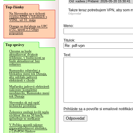
Od: xadwa | Pridané: 2026-05-20 15:30:41
Top články
Takze teraz potrebujem VPN, aby som m
Na Slovensku sa v tichosti
Odpovedať
vypína ADSL v lokalitách s
VDSL, už 31. mája
Meno:
Orange sa doťahuje na UPC
a O2, spustí 2.5 Gbps
pripojenie
Titulok:
Top správy
Chrome sa bude
aktualizovať dvakrát
Text:
týždenne, v budúcnosti sa
bude aktualizovať bez
reštartov
Rumunsko odstrelmi a
blokádou mení tok Dunaja,
aby udržalo jadrovú
elektráreň v chode
Maďarsko jadrovú elektráreň
nakoniec kompletne
neodstavilo, Rumunsko mení
tok Dunaja
Slovensko.sk má opäť
technické problémy
Prihláste sa
a povoľte si emailové notifiká
Železnice znižujú kvôli teplu
rýchlosť iba na 50 km/h,
spôsobuje to meškanie
V Poľsku spustili takmer
gigawatthodinové úložisko,
z LiFePO4 článkov