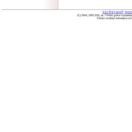
NÁVŠTEVNOSŤ
|
INZE
(C) 2004, 2005 DSL.sk | Všetky práva vyhradené
Všetky uvedené informácie sú b