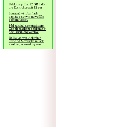
Telekom pridal 12 GB balík
pre Easy, chce zaň 12 eur
Spustená výroba flash
pamäte s novým najvyšším
počtom vrstiev
Súd zakázal samojazdiacim
Google taxíkom dobíjanie v
noci, rušili obyvateľov
Ďalšia jadrová elektráreň
južne od Slovenska musela
kvôli teplu znížiť výkon