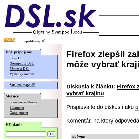
neprihlásený
Firefox zlepšil z
DSL pripojenie
Ceny DSL
môže vybrať kraj
Dostupnosť DSL
Fórum o DSL
Výsledky meraní
Satelitná mapa SR
Diskusia k článku:
Firefox 
vybrať krajinu
Merače
Speedmeter
Merania
Prispievajte do diskusií ako
p
Pingmeter
Googlemeter
Komentár, na ktorý odpovedá
Hľadanie
pdf-vpn