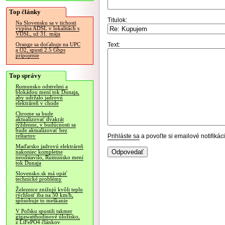
Top články
Titulok:
Na Slovensku sa v tichosti
vypína ADSL v lokalitách s
VDSL, už 31. mája
Text:
Orange sa doťahuje na UPC
a O2, spustí 2.5 Gbps
pripojenie
Top správy
Rumunsko odstrelmi a
blokádou mení tok Dunaja,
aby udržalo jadrovú
elektráreň v chode
Chrome sa bude
aktualizovať dvakrát
týždenne, v budúcnosti sa
bude aktualizovať bez
Prihláste sa
a povoľte si emailové notifiká
reštartov
Maďarsko jadrovú elektráreň
nakoniec kompletne
neodstavilo, Rumunsko mení
tok Dunaja
Slovensko.sk má opäť
technické problémy
Železnice znižujú kvôli teplu
rýchlosť iba na 50 km/h,
spôsobuje to meškanie
V Poľsku spustili takmer
gigawatthodinové úložisko,
z LiFePO4 článkov