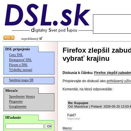
neprihlásený
Firefox zlepšil zab
DSL pripojenie
Ceny DSL
vybrať krajinu
Dostupnosť DSL
Fórum o DSL
Výsledky meraní
Diskusia k článku:
Firefox zlepšil zabud
Satelitná mapa SR
Prispievajte do diskusií ako
prihlásený užív
Komentár, na ktorý odpovedáte:
Merače
Speedmeter
Merania
Pingmeter
Re: Kupujem
Googlemeter
Od: Mastickar | Pridané: 2026-05-20 13:03:
Fakt?
Hľadanie
Odpovedať
Meno: