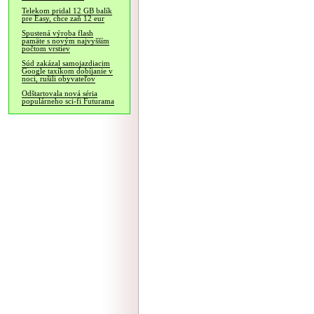
Telekom pridal 12 GB balík
pre Easy, chce zaň 12 eur
Spustená výroba flash
pamäte s novým najvyšším
počtom vrstiev
Súd zakázal samojazdiacim
Google taxíkom dobíjanie v
noci, rušili obyvateľov
Odštartovala nová séria
populárneho sci-fi Futurama