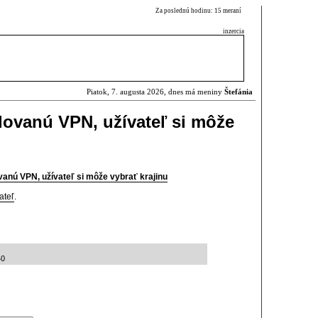
Za poslednú hodinu: 15 meraní
inzercia
Piatok, 7. augusta 2026, dnes má meniny
Štefánia
udovanú VPN, užívateľ si môže
ovanú VPN, užívateľ si môže vybrať krajinu
ateľ
.
40