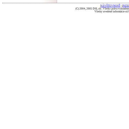
NÁVŠTEVNOSŤ
|
INZE
(C) 2004, 2005 DSL.sk | Všetky práva vyhradené
Všetky uvedené informácie sú b