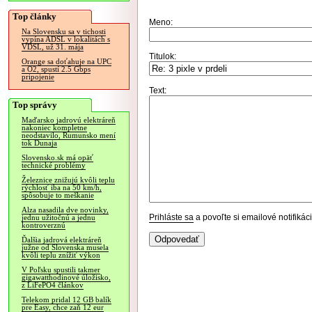
Top články
Meno:
Na Slovensku sa v tichosti
vypína ADSL v lokalitách s
VDSL, už 31. mája
Titulok:
Orange sa doťahuje na UPC
a O2, spustí 2.5 Gbps
pripojenie
Text:
Top správy
Maďarsko jadrovú elektráreň
nakoniec kompletne
neodstavilo, Rumunsko mení
tok Dunaja
Slovensko.sk má opäť
technické problémy
Železnice znižujú kvôli teplu
rýchlosť iba na 50 km/h,
spôsobuje to meškanie
Alza nasadila dve novinky,
Prihláste sa
a povoľte si emailové notifiká
jednu užitočnú a jednu
kontroverznú
Ďalšia jadrová elektráreň
južne od Slovenska musela
kvôli teplu znížiť výkon
V Poľsku spustili takmer
gigawatthodinové úložisko,
z LiFePO4 článkov
Telekom pridal 12 GB balík
pre Easy, chce zaň 12 eur