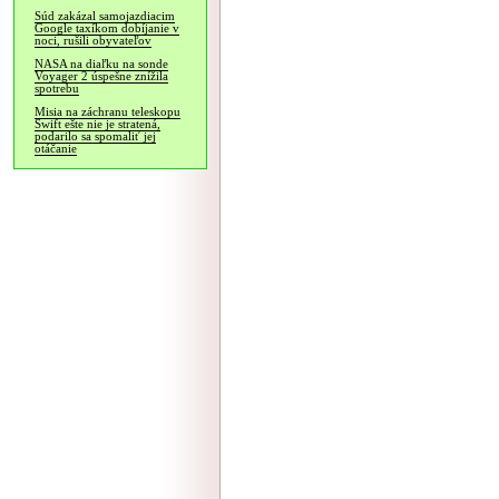
Súd zakázal samojazdiacim
Google taxíkom dobíjanie v
noci, rušili obyvateľov
NASA na diaľku na sonde
Voyager 2 úspešne znížila
spotrebu
Misia na záchranu teleskopu
Swift ešte nie je stratená,
podarilo sa spomaliť jej
otáčanie