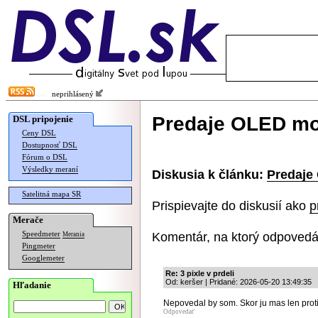
neprihlásený
Predaje OLED mon
DSL pripojenie
Ceny DSL
Dostupnosť DSL
Fórum o DSL
Výsledky meraní
Diskusia k článku:
Predaje
Satelitná mapa SR
Prispievajte do diskusií ako
p
Merače
Komentár, na ktorý odpovedá
Speedmeter
Merania
Pingmeter
Googlemeter
Re: 3 pixle v prdeli
Od: keršer | Pridané: 2026-05-20 13:49:35
Hľadanie
Nepovedal by som. Skor ju mas len prot
Odpovedať