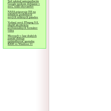
Súd zakázal samojazdiacim
Google taxíkom dobíjanie v
noci, rušili obyvateľov
NASA pripravuje ISS na
inštaláciu posledných
nových solárnych panelov
Vydaný nový FFmpeg 9.0,
zlepšil akceleráciu
profesionálnych formátov
videa
Microsoft v čase drahých
pamätí sľubuje
optimalizovať spotrebu
RAM vo Windows 11