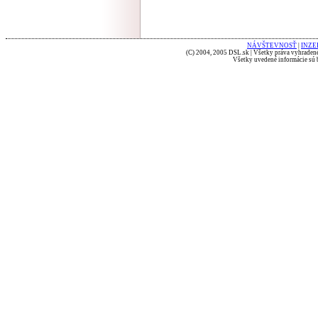
NÁVŠTEVNOSŤ
|
INZE
(C) 2004, 2005 DSL.sk | Všetky práva vyhradené
Všetky uvedené informácie sú b