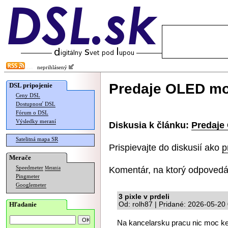
neprihlásený
Predaje OLED mon
DSL pripojenie
Ceny DSL
Dostupnosť DSL
Fórum o DSL
Výsledky meraní
Diskusia k článku:
Predaje
Satelitná mapa SR
Prispievajte do diskusií ako
p
Merače
Komentár, na ktorý odpovedá
Speedmeter
Merania
Pingmeter
Googlemeter
3 pixle v prdeli
Hľadanie
Od: rolh87 | Pridané: 2026-05-20
Na kancelarsku pracu nic moc ked