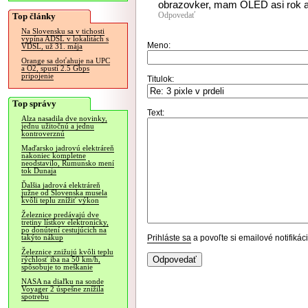
obrazovker, mam OLED asi rok a p
Odpovedať
Top články
Na Slovensku sa v tichosti
vypína ADSL v lokalitách s
Meno:
VDSL, už 31. mája
Orange sa doťahuje na UPC
a O2, spustí 2.5 Gbps
pripojenie
Titulok:
Top správy
Text:
Alza nasadila dve novinky,
jednu užitočnú a jednu
kontroverznú
Maďarsko jadrovú elektráreň
nakoniec kompletne
neodstavilo, Rumunsko mení
tok Dunaja
Ďalšia jadrová elektráreň
južne od Slovenska musela
kvôli teplu znížiť výkon
Železnice predávajú dve
tretiny lístkov elektronicky,
po donútení cestujúcich na
Prihláste sa
a povoľte si emailové notifiká
takýto nákup
Železnice znižujú kvôli teplu
rýchlosť iba na 50 km/h,
spôsobuje to meškanie
NASA na diaľku na sonde
Voyager 2 úspešne znížila
spotrebu