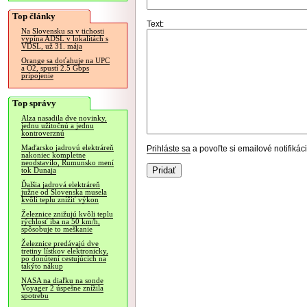
Top články
Text:
Na Slovensku sa v tichosti
vypína ADSL v lokalitách s
VDSL, už 31. mája
Orange sa doťahuje na UPC
a O2, spustí 2.5 Gbps
pripojenie
Top správy
Alza nasadila dve novinky,
jednu užitočnú a jednu
kontroverznú
Maďarsko jadrovú elektráreň
Prihláste sa
a povoľte si emailové notifiká
nakoniec kompletne
neodstavilo, Rumunsko mení
tok Dunaja
Ďalšia jadrová elektráreň
južne od Slovenska musela
kvôli teplu znížiť výkon
Železnice znižujú kvôli teplu
rýchlosť iba na 50 km/h,
spôsobuje to meškanie
Železnice predávajú dve
tretiny lístkov elektronicky,
po donútení cestujúcich na
takýto nákup
NASA na diaľku na sonde
Voyager 2 úspešne znížila
spotrebu