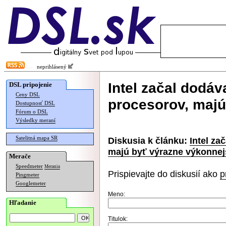
neprihlásený
Intel začal dodá
DSL pripojenie
Ceny DSL
procesorov, majú
Dostupnosť DSL
Fórum o DSL
Výsledky meraní
Satelitná mapa SR
Diskusia k článku:
Intel za
majú byť výrazne výkonnej
Merače
Speedmeter
Merania
Prispievajte do diskusií ako
p
Pingmeter
Googlemeter
Meno:
Hľadanie
Titulok: