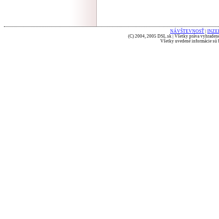
NÁVŠTEVNOSŤ
|
INZE
(C) 2004, 2005 DSL.sk | Všetky práva vyhradené
Všetky uvedené informácie sú b