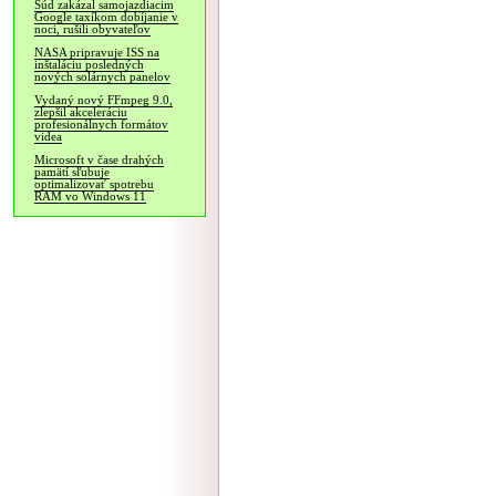
Súd zakázal samojazdiacim
Google taxíkom dobíjanie v
noci, rušili obyvateľov
NASA pripravuje ISS na
inštaláciu posledných
nových solárnych panelov
Vydaný nový FFmpeg 9.0,
zlepšil akceleráciu
profesionálnych formátov
videa
Microsoft v čase drahých
pamätí sľubuje
optimalizovať spotrebu
RAM vo Windows 11