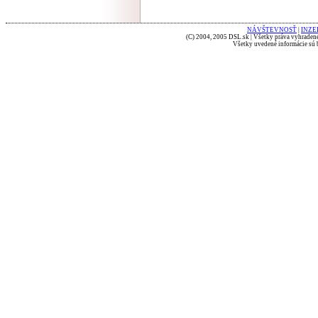
NÁVŠTEVNOSŤ
|
INZE
(C) 2004, 2005 DSL.sk | Všetky práva vyhradené
Všetky uvedené informácie sú b