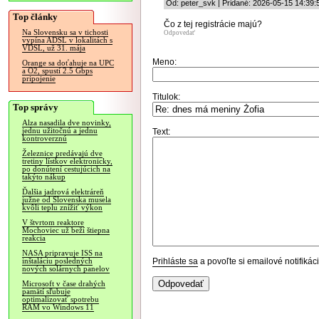
Od: peter_svk | Pridané: 2026-05-15 14:39:
Top články
Čo z tej registrácie majú?
Na Slovensku sa v tichosti
Odpovedať
vypína ADSL v lokalitách s
VDSL, už 31. mája
Meno:
Orange sa doťahuje na UPC
a O2, spustí 2.5 Gbps
pripojenie
Titulok:
Top správy
Alza nasadila dve novinky,
jednu užitočnú a jednu
Text:
kontroverznú
Železnice predávajú dve
tretiny lístkov elektronicky,
po donútení cestujúcich na
takýto nákup
Ďalšia jadrová elektráreň
južne od Slovenska musela
kvôli teplu znížiť výkon
V štvrtom reaktore
Mochoviec už beží štiepna
reakcia
NASA pripravuje ISS na
Prihláste sa
a povoľte si emailové notifiká
inštaláciu posledných
nových solárnych panelov
Microsoft v čase drahých
pamätí sľubuje
optimalizovať spotrebu
RAM vo Windows 11