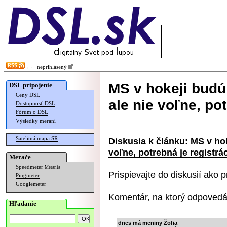
neprihlásený
MS v hokeji budú
DSL pripojenie
Ceny DSL
ale nie voľne, pot
Dostupnosť DSL
Fórum o DSL
Výsledky meraní
Satelitná mapa SR
Diskusia k článku:
MS v hok
voľne, potrebná je registrá
Merače
Speedmeter
Merania
Prispievajte do diskusií ako
p
Pingmeter
Googlemeter
Komentár, na ktorý odpovedá
Hľadanie
dnes má meniny Žofia