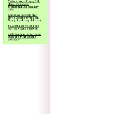
Vydaný nový FFmpeg 9.0,
zlepšil akceleráciu
profesionálnych formátov
videa
Rumunsko potopilo štyri
člny a úspešne zvýšilo tok
Dunaja k jadrovej elektrárni
Slovenská sporiteľňa bude
mať cez víkend odstávku
Záchrana misie na záchranu
teleskopu Swift úspešne
pokračuje