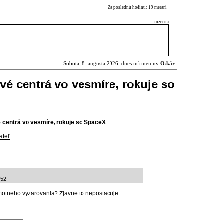
Za poslednú hodinu: 19 meraní
inzercia
Sobota, 8. augusta 2026, dnes má meniny
Oskár
vé centrá vo vesmíre, rokuje so
 centrá vo vesmíre, rokuje so SpaceX
ateľ
.
:52
motneho vyzarovania? Zjavne to nepostacuje.