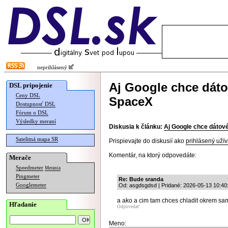
neprihlásený
Aj Google chce dáto
DSL pripojenie
Ceny DSL
SpaceX
Dostupnosť DSL
Fórum o DSL
Výsledky meraní
Diskusia k článku:
Aj Google chce dátové
Satelitná mapa SR
Prispievajte do diskusií ako
prihlásený užív
Komentár, na ktorý odpovedáte:
Merače
Speedmeter
Merania
Pingmeter
Re: Bude sranda
Googlemeter
Od: asgdsgdsd | Pridané: 2026-05-13 10:40
a ako a cim tam chces chladit okrem sa
Hľadanie
Odpovedať
Meno: