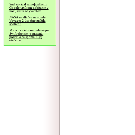
Súd zakázal samojazdiacim
Google taxíkom dobíjanie v
noci, rušili obyvateľov
NASA na diaľku na sonde
Voyager 2 úspešne znížila
spotrebu
Misia na záchranu teleskopu
Swift ešte nie je stratená,
podarilo sa spomaliť jej
otáčanie