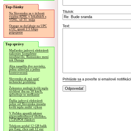
Top články
Titulok:
Na Slovensku sa v tichosti
vypína ADSL v lokalitách s
VDSL, už 31. mája
Text:
Orange sa doťahuje na UPC
a O2, spustí 2.5 Gbps
pripojenie
Top správy
Maďarsko jadrovú elektráreň
nakoniec kompletne
neodstavilo, Rumunsko mení
tok Dunaja
Alza nasadila dve novinky,
jednu užitočnú a jednu
kontroverznú
Slovensko.sk má opäť
Prihláste sa
a povoľte si emailové notifiká
technické problémy
Železnice znižujú kvôli teplu
rýchlosť iba na 50 km/h,
spôsobuje to meškanie
Ďalšia jadrová elektráreň
južne od Slovenska musela
kvôli teplu znížiť výkon
V Poľsku spustili takmer
gigawatthodinové úložisko,
z LiFePO4 článkov
Telekom pridal 12 GB balík
pre Easy, chce zaň 12 eur