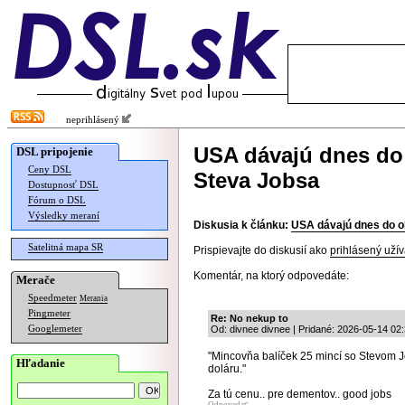
neprihlásený
USA dávajú dnes do
DSL pripojenie
Ceny DSL
Steva Jobsa
Dostupnosť DSL
Fórum o DSL
Výsledky meraní
Diskusia k článku:
USA dávajú dnes do o
Satelitná mapa SR
Prispievajte do diskusií ako
prihlásený užív
Komentár, na ktorý odpovedáte:
Merače
Speedmeter
Merania
Pingmeter
Re: No nekup to
Googlemeter
Od: divnee divnee | Pridané: 2026-05-14 02
"Mincovňa balíček 25 mincí so Stevom 
Hľadanie
doláru."
Za tú cenu.. pre dementov.. good jobs