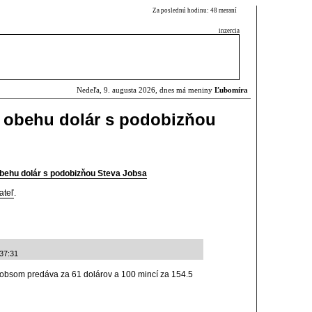
Za poslednú hodinu: 48 meraní
inzercia
Nedeľa, 9. augusta 2026, dnes má meniny
Ľubomíra
 obehu dolár s podobizňou
behu dolár s podobizňou Steva Jobsa
ateľ
.
:37:31
Jobsom predáva za 61 dolárov a 100 mincí za 154.5