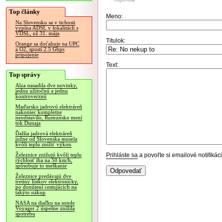
Odpovedať
Top články
Meno:
Na Slovensku sa v tichosti
vypína ADSL v lokalitách s
VDSL, už 31. mája
Titulok:
Orange sa doťahuje na UPC
a O2, spustí 2.5 Gbps
pripojenie
Text:
Top správy
Alza nasadila dve novinky,
jednu užitočnú a jednu
kontroverznú
Maďarsko jadrovú elektráreň
nakoniec kompletne
neodstavilo, Rumunsko mení
tok Dunaja
Ďalšia jadrová elektráreň
južne od Slovenska musela
kvôli teplu znížiť výkon
Prihláste sa
a povoľte si emailové notifiká
Železnice znižujú kvôli teplu
rýchlosť iba na 50 km/h,
spôsobuje to meškanie
Železnice predávajú dve
tretiny lístkov elektronicky,
po donútení cestujúcich na
takýto nákup
NASA na diaľku na sonde
Voyager 2 úspešne znížila
spotrebu