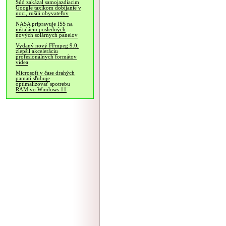
Súd zakázal samojazdiacim
Google taxíkom dobíjanie v
noci, rušili obyvateľov
NASA pripravuje ISS na
inštaláciu posledných
nových solárnych panelov
Vydaný nový FFmpeg 9.0,
zlepšil akceleráciu
profesionálnych formátov
videa
Microsoft v čase drahých
pamätí sľubuje
optimalizovať spotrebu
RAM vo Windows 11