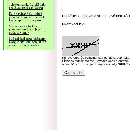
Telekom pridal 12 GB balík
pre Easy, chce zaň 12 eur
Ďalšia jadrová elektráreň
Prihláste sa
a povoľte si emailové notifiká
južne od Slovenska musela
kvôli teplu znížiť výkon
Overovací text:
Spustená výroba flash
pamäte s novým najvyšším
počtom vrstiev
Súd zakázal samojazdiacim
Google taxíkom dobíjanie v
noci, rušili obyvateľov
Pre overenie, že komentár sa nepridáva automatizov
Písmená musíte zadávať rovnako ako na obrázku veľk
obrázok". V texte sa používajú iba znaky "BC