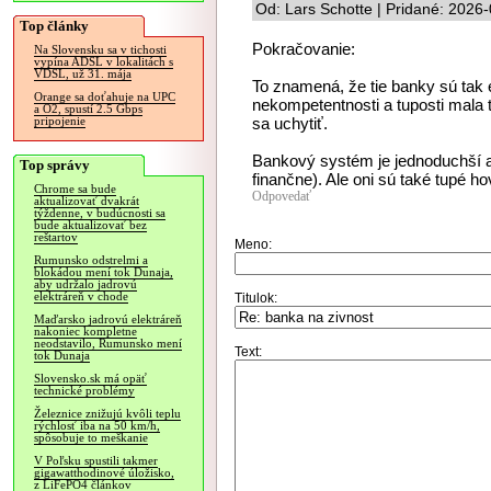
Od: Lars Schotte | Pridané: 2026
Top články
Pokračovanie:
Na Slovensku sa v tichosti
vypína ADSL v lokalitách s
VDSL, už 31. mája
To znamená, že tie banky sú tak 
Orange sa doťahuje na UPC
nekompetentnosti a tuposti mala
a O2, spustí 2.5 Gbps
sa uchytiť.
pripojenie
Bankový systém je jednoduchší a
Top správy
finančne). Ale oni sú také tupé hov
Chrome sa bude
Odpovedať
aktualizovať dvakrát
týždenne, v budúcnosti sa
bude aktualizovať bez
reštartov
Meno:
Rumunsko odstrelmi a
blokádou mení tok Dunaja,
aby udržalo jadrovú
elektráreň v chode
Titulok:
Maďarsko jadrovú elektráreň
nakoniec kompletne
neodstavilo, Rumunsko mení
Text:
tok Dunaja
Slovensko.sk má opäť
technické problémy
Železnice znižujú kvôli teplu
rýchlosť iba na 50 km/h,
spôsobuje to meškanie
V Poľsku spustili takmer
gigawatthodinové úložisko,
z LiFePO4 článkov