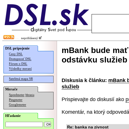
neprihlásený
mBank bude mať 
DSL pripojenie
Ceny DSL
odstávku služieb
Dostupnosť DSL
Fórum o DSL
Výsledky meraní
Satelitná mapa SR
Diskusia k článku:
mBank b
služieb
Merače
Speedmeter
Merania
Prispievajte do diskusií ako
p
Pingmeter
Googlemeter
Komentár, na ktorý odpovedá
Hľadanie
Re: banka na zivnost