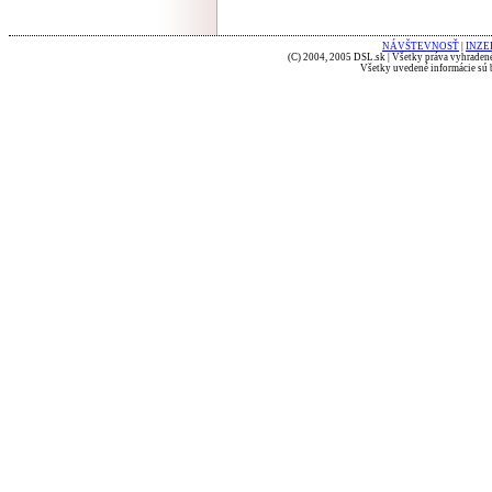
NÁVŠTEVNOSŤ
|
INZE
(C) 2004, 2005 DSL.sk | Všetky práva vyhradené
Všetky uvedené informácie sú b