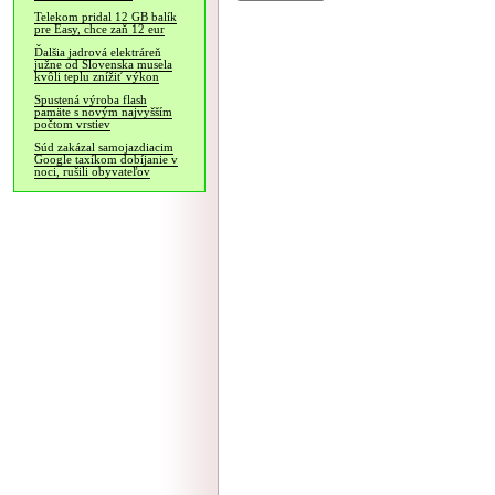
Telekom pridal 12 GB balík
pre Easy, chce zaň 12 eur
Ďalšia jadrová elektráreň
južne od Slovenska musela
kvôli teplu znížiť výkon
Spustená výroba flash
pamäte s novým najvyšším
počtom vrstiev
Súd zakázal samojazdiacim
Google taxíkom dobíjanie v
noci, rušili obyvateľov