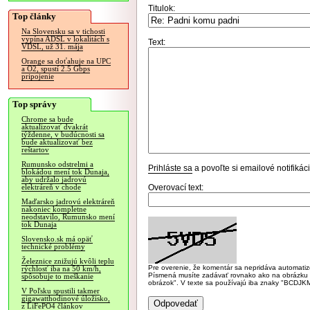
Titulok:
Top články
Na Slovensku sa v tichosti
vypína ADSL v lokalitách s
Text:
VDSL, už 31. mája
Orange sa doťahuje na UPC
a O2, spustí 2.5 Gbps
pripojenie
Top správy
Chrome sa bude
aktualizovať dvakrát
týždenne, v budúcnosti sa
bude aktualizovať bez
reštartov
Rumunsko odstrelmi a
Prihláste sa
a povoľte si emailové notifiká
blokádou mení tok Dunaja,
aby udržalo jadrovú
Overovací text:
elektráreň v chode
Maďarsko jadrovú elektráreň
nakoniec kompletne
neodstavilo, Rumunsko mení
tok Dunaja
Slovensko.sk má opäť
technické problémy
Železnice znižujú kvôli teplu
Pre overenie, že komentár sa nepridáva automatizov
rýchlosť iba na 50 km/h,
Písmená musíte zadávať rovnako ako na obrázku veľk
spôsobuje to meškanie
obrázok". V texte sa používajú iba znaky "BC
V Poľsku spustili takmer
gigawatthodinové úložisko,
z LiFePO4 článkov