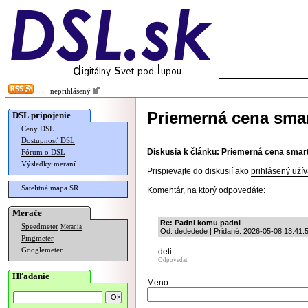
neprihlásený
Priemerná cena smar
DSL pripojenie
Ceny DSL
Dostupnosť DSL
Diskusia k článku:
Priemerná cena smart
Fórum o DSL
Výsledky meraní
Prispievajte do diskusií ako
prihlásený užív
Satelitná mapa SR
Komentár, na ktorý odpovedáte:
Merače
Re: Padni komu padni
Speedmeter
Merania
Od: dededede | Pridané: 2026-05-08 13:41:
Pingmeter
Googlemeter
deti
Odpovedať
Hľadanie
Meno: