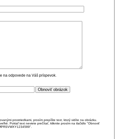
cie na odpovede na Váš príspevok.
anými prostriedkami, prosím prepíšte text, ktorý vidíte na obrázku.
é. Pokiaľ text neviete prečítať, kliknite prosím na tlačidlo "Obnoviť
DJKMPRSVWXY1234589".