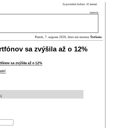
Za poslednú hodinu: 42 meraní
inzercia
Piatok, 7. augusta 2026, dnes má meniny
Štefánia
tfónov sa zvýšila až o 12%
fónov sa zvýšila až o 12%
ateľ
.
51