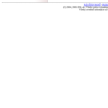
NÁVŠTEVNOSŤ
|
INZE
(C) 2004, 2005 DSL.sk | Všetky práva vyhradené
Všetky uvedené informácie sú b