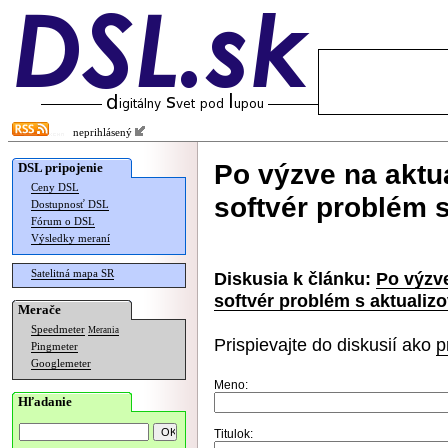
neprihlásený
Po výzve na aktua
DSL pripojenie
Ceny DSL
softvér problém 
Dostupnosť DSL
Fórum o DSL
Výsledky meraní
Satelitná mapa SR
Diskusia k článku:
Po výzve
softvér problém s aktualiz
Merače
Speedmeter
Merania
Prispievajte do diskusií ako
p
Pingmeter
Googlemeter
Meno:
Hľadanie
Titulok: