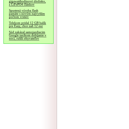
gigawatthodinové úložisko,
z LiFePO4 článkov
Spustená výroba flash
pamäte s novým najvyšším
počtom vrstiev
Telekom pridal 12 GB balík
pre Easy, chce zaň 12 eur
Súd zakázal samojazdiacim
Google taxíkom dobíjanie v
noci, rušili obyvateľov