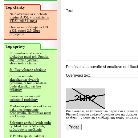
Top články
Text:
Na Slovensku sa v tichosti
vypína ADSL v lokalitách s
VDSL, už 31. mája
Orange sa doťahuje na UPC
a O2, spustí 2.5 Gbps
pripojenie
Top správy
Rumunsko odstrelmi a
blokádou mení tok Dunaja,
aby udržalo jadrovú
elektráreň v chode
Prihláste sa
a povoľte si emailové notifiká
Joj Play výrazne zdražuje
Overovací text:
Chrome sa bude
aktualizovať dvakrát
týždenne, v budúcnosti sa
bude aktualizovať bez
reštartov
Slovensko.sk má opäť
technické problémy
Maďarsko jadrovú elektráreň
nakoniec kompletne
Pre overenie, že komentár sa nepridáva automatizov
neodstavilo, Rumunsko mení
Písmená musíte zadávať rovnako ako na obrázku veľk
tok Dunaja
obrázok". V texte sa používajú iba znaky "BC
Železnice znižujú kvôli teplu
rýchlosť iba na 50 km/h,
spôsobuje to meškanie
V Poľsku spustili takmer