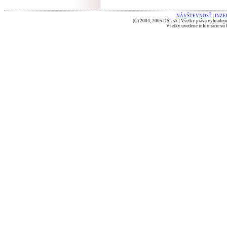
NÁVŠTEVNOSŤ
|
INZE
(C) 2004, 2005 DSL.sk | Všetky práva vyhradené
Všetky uvedené informácie sú b