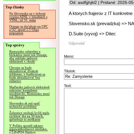
Od: asdfghjkl2 | Pridané: 2026-0
Top články
A ktorych frajerov z IT konkretne
Na Slovensku sa v tichosti
vypína ADSL v lokalitách s
VDSL, už 31. mája
Slovensko.sk (prevadzka) => 
Orange sa doťahuje na UPC
a O2, spustí 2.5 Gbps
D.Suite (vyvoj) => Ditec
pripojenie
Odpovedať
Top správy
Rumunsko odstrelmi a
blokádou mení tok Dunaja,
Meno:
aby udržalo jadrovú
elektráreň v chode
Chrome sa bude
Titulok:
aktualizovať dvakrát
týždenne, v budúcnosti sa
bude aktualizovať bez
reštartov
Text:
Maďarsko jadrovú elektráreň
nakoniec kompletne
neodstavilo, Rumunsko mení
tok Dunaja
Slovensko.sk má opäť
technické problémy
Železnice znižujú kvôli teplu
rýchlosť iba na 50 km/h,
spôsobuje to meškanie
V Poľsku spustili takmer
gigawatthodinové úložisko,
z LiFePO4 článkov