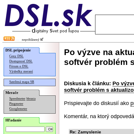
neprihlásený
Po výzve na aktua
DSL pripojenie
Ceny DSL
softvér problém 
Dostupnosť DSL
Fórum o DSL
Výsledky meraní
Satelitná mapa SR
Diskusia k článku:
Po výzve
softvér problém s aktualiz
Merače
Speedmeter
Merania
Prispievajte do diskusií ako
p
Pingmeter
Googlemeter
Komentár, na ktorý odpovedá
Hľadanie
Re: Zamyslenie