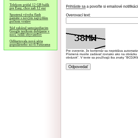
Telekom pridal 12 GB balík
Prihláste sa
a povoľte si emailové notifiká
pre Easy, chce zaň 12 eur
Spustená výroba flash
Overovací text:
pamäte s novým najvyšším
počtom vrstiev
Súd zakázal samojazdiacim
Google taxíkom dobíjanie v
noci, rušili obyvateľov
Odštartovala nová séria
populárneho sci-fi Futurama
Pre overenie, že komentár sa nepridáva automatizov
Písmená musíte zadávať rovnako ako na obrázku veľk
obrázok". V texte sa používajú iba znaky "BC