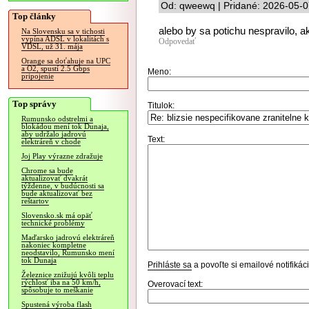
Od: qweewq | Pridané: 2026-05-0
Top články
alebo by sa potichu nespravilo, a
Na Slovensku sa v tichosti
vypína ADSL v lokalitách s
Odpovedať
VDSL, už 31. mája
Orange sa doťahuje na UPC
a O2, spustí 2.5 Gbps
Meno:
pripojenie
Top správy
Titulok:
Rumunsko odstrelmi a
blokádou mení tok Dunaja,
aby udržalo jadrovú
Text:
elektráreň v chode
Joj Play výrazne zdražuje
Chrome sa bude
aktualizovať dvakrát
týždenne, v budúcnosti sa
bude aktualizovať bez
reštartov
Slovensko.sk má opäť
technické problémy
Maďarsko jadrovú elektráreň
nakoniec kompletne
neodstavilo, Rumunsko mení
tok Dunaja
Prihláste sa
a povoľte si emailové notifiká
Železnice znižujú kvôli teplu
rýchlosť iba na 50 km/h,
Overovací text:
spôsobuje to meškanie
Spustená výroba flash