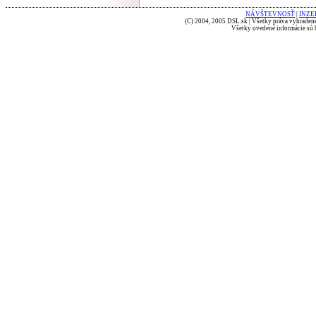
NÁVŠTEVNOSŤ
|
INZE
(C) 2004, 2005 DSL.sk | Všetky práva vyhradené
Všetky uvedené informácie sú b