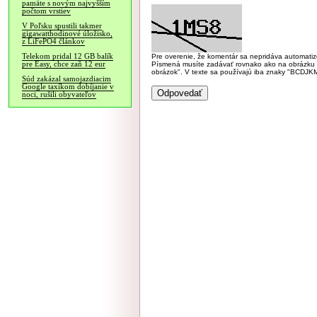
pamäte s novým najvyšším
počtom vrstiev
V Poľsku spustili takmer
gigawatthodinové úložisko,
z LiFePO4 článkov
Telekom pridal 12 GB balík
Pre overenie, že komentár sa nepridáva automatizov
pre Easy, chce zaň 12 eur
Písmená musíte zadávať rovnako ako na obrázku veľk
obrázok". V texte sa používajú iba znaky "BC
Súd zakázal samojazdiacim
Google taxíkom dobíjanie v
noci, rušili obyvateľov