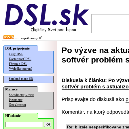
neprihlásený
Po výzve na aktua
DSL pripojenie
Ceny DSL
softvér problém 
Dostupnosť DSL
Fórum o DSL
Výsledky meraní
Satelitná mapa SR
Diskusia k článku:
Po výzve
softvér problém s aktualiz
Merače
Speedmeter
Merania
Prispievajte do diskusií ako
p
Pingmeter
Googlemeter
Komentár, na ktorý odpovedá
Hľadanie
Re: blizsie nespecifikovane zra